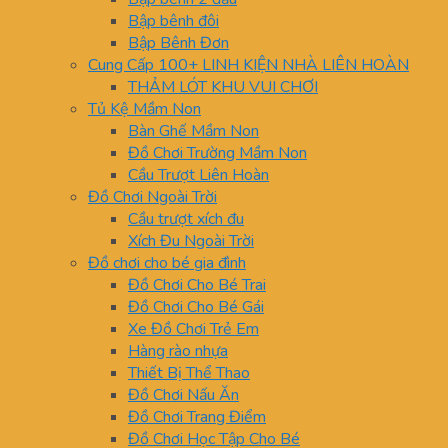
Bập bênh đôi
Bập Bênh Đơn
Cung Cấp 100+ LINH KIỆN NHÀ LIÊN HOÀN
THẢM LÓT KHU VUI CHƠI
Tủ Kệ Mầm Non
Bàn Ghế Mầm Non
Đồ Chơi Trường Mầm Non
Cầu Trượt Liên Hoàn
Đồ Chơi Ngoài Trời
Cầu trượt xích đu
Xích Đu Ngoài Trời
Đồ chơi cho bé gia đình
Đồ Chơi Cho Bé Trai
Đồ Chơi Cho Bé Gái
Xe Đồ Chơi Trẻ Em
Hàng rào nhựa
Thiết Bị Thể Thao
Đồ Chơi Nấu Ăn
Đồ Chơi Trang Điểm
Đồ Chơi Học Tập Cho Bé