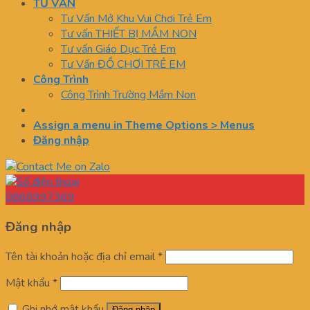
TƯ VẤN
Tư Vấn Mở Khu Vui Chơi Trẻ Em
Tư vấn THIẾT BỊ MẦM NON
Tư vấn Giáo Dục Trẻ Em
Tư Vấn ĐỒ CHƠI TRẺ EM
Công Trình
Công Trình Trường Mầm Non
Assign a menu in Theme Options > Menus
Đăng nhập
0868997369
Đăng nhập
Tên tài khoản hoặc địa chỉ email
*
Mật khẩu
*
Ghi nhớ mật khẩu
Đăng nhập