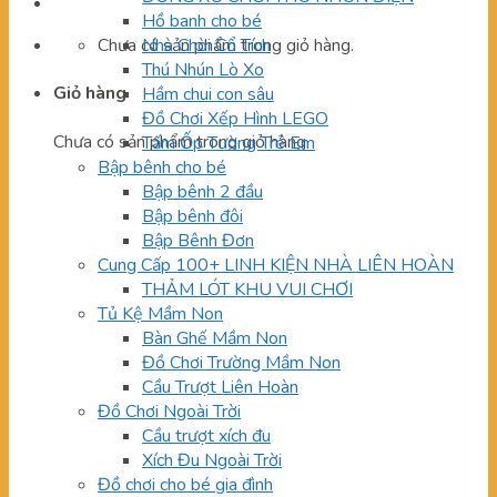
Hồ banh cho bé
Chưa có sản phẩm trong giỏ hàng.
Nhà Chòi Cổ Tích
Thú Nhún Lò Xo
Giỏ hàng
Hầm chui con sâu
Đồ Chơi Xếp Hình LEGO
Chưa có sản phẩm trong giỏ hàng.
Tấm Ốp Tường Trẻ Em
Bập bênh cho bé
Bập bênh 2 đầu
Bập bênh đôi
Bập Bênh Đơn
Cung Cấp 100+ LINH KIỆN NHÀ LIÊN HOÀN
THẢM LÓT KHU VUI CHƠI
Tủ Kệ Mầm Non
Bàn Ghế Mầm Non
Đồ Chơi Trường Mầm Non
Cầu Trượt Liên Hoàn
Đồ Chơi Ngoài Trời
Cầu trượt xích đu
Xích Đu Ngoài Trời
Đồ chơi cho bé gia đình