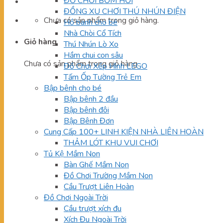
ĐỒ CHƠI BƠM HƠI
ĐỒNG XU CHƠI THÚ NHÚN ĐIỆN
Chưa có sản phẩm trong giỏ hàng.
Hồ banh cho bé
Nhà Chòi Cổ Tích
Giỏ hàng
Thú Nhún Lò Xo
Hầm chui con sâu
Chưa có sản phẩm trong giỏ hàng.
Đồ Chơi Xếp Hình LEGO
Tấm Ốp Tường Trẻ Em
Bập bênh cho bé
Bập bênh 2 đầu
Bập bênh đôi
Bập Bênh Đơn
Cung Cấp 100+ LINH KIỆN NHÀ LIÊN HOÀN
THẢM LÓT KHU VUI CHƠI
Tủ Kệ Mầm Non
Bàn Ghế Mầm Non
Đồ Chơi Trường Mầm Non
Cầu Trượt Liên Hoàn
Đồ Chơi Ngoài Trời
Cầu trượt xích đu
Xích Đu Ngoài Trời