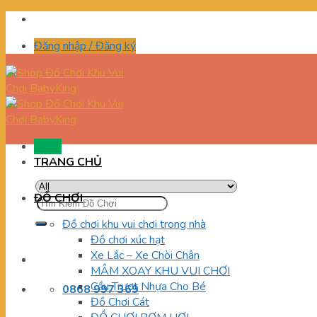
Skip
to
Đăng nhập / Đăng ký
content
Menu
TRANG CHỦ
ĐỒ CHƠI
Tìm
kiếm:
Đồ chơi khu vui chơi trong nhà
Đồ chơi xúc hạt
Xe Lắc – Xe Chòi Chân
MÂM XOAY KHU VUI CHƠI
Cầu Trượt Nhựa Cho Bé
0868 997 369
Đồ Chơi Cát