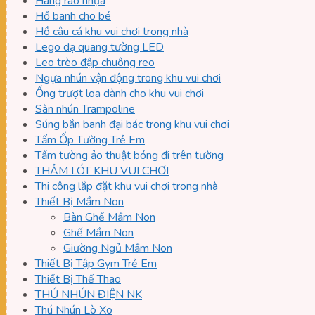
Hàng rào nhựa
Hồ banh cho bé
Hồ câu cá khu vui chơi trong nhà
Lego dạ quang tường LED
Leo trèo đập chuông reo
Ngựa nhún vận động trong khu vui chơi
Ống trượt loa dành cho khu vui chơi
Sàn nhún Trampoline
Súng bắn banh đại bác trong khu vui chơi
Tấm Ốp Tường Trẻ Em
Tấm tường ảo thuật bóng đi trên tường
THẢM LÓT KHU VUI CHƠI
Thi công lắp đặt khu vui chơi trong nhà
Thiết Bị Mầm Non
Bàn Ghế Mầm Non
Ghế Mầm Non
Giường Ngủ Mầm Non
Thiết Bị Tập Gym Trẻ Em
Thiết Bị Thể Thao
THÚ NHÚN ĐIỆN NK
Thú Nhún Lò Xo