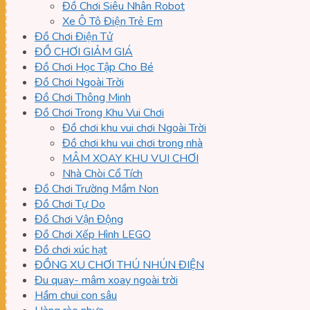
Đồ Chơi Siêu Nhân Robot
Xe Ô Tô Điện Trẻ Em
Đồ Chơi Điện Tử
ĐỒ CHƠI GIẢM GIÁ
Đồ Chơi Học Tập Cho Bé
Đồ Chơi Ngoài Trời
Đồ Chơi Thông Minh
Đồ Chơi Trong Khu Vui Chơi
Đồ chơi khu vui chơi Ngoài Trời
Đồ chơi khu vui chơi trong nhà
MÂM XOAY KHU VUI CHƠI
Nhà Chòi Cổ Tích
Đồ Chơi Trường Mầm Non
Đồ Chơi Tự Do
Đồ Chơi Vận Động
Đồ Chơi Xếp Hình LEGO
Đồ chơi xúc hạt
ĐỒNG XU CHƠI THÚ NHÚN ĐIỆN
Đu quay- mâm xoay ngoài trời
Hầm chui con sâu