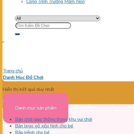
Công Trình Trường Mầm Non
Tìm
kiếm:
Ống trượt loa an toàn cho bé
Trang chủ
/
Sản phẩm được gắn thẻ “Ống trượt loa an toàn cho 
Danh Mục Đồ Chơi
Hiển thị kết quả duy nhất
Danh mục sản phẩm
Bàn chơi giao thông trong khu vui chơi
Bàn lego gỗ xếp hình cho bé
Bập bênh cho bé