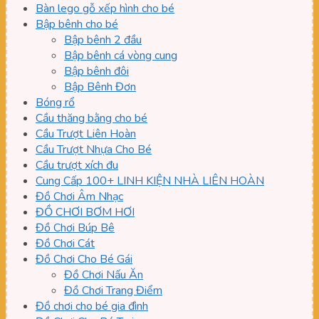
Bàn lego gỗ xếp hình cho bé
Bập bênh cho bé
Bập bênh 2 đầu
Bập bênh cá vòng cung
Bập bênh đôi
Bập Bênh Đơn
Bóng rổ
Cầu thăng bằng cho bé
Cầu Trượt Liên Hoàn
Cầu Trượt Nhựa Cho Bé
Cầu trượt xích đu
Cung Cấp 100+ LINH KIỆN NHÀ LIÊN HOÀN
Đồ Chơi Âm Nhạc
ĐỒ CHƠI BƠM HƠI
Đồ Chơi Búp Bê
Đồ Chơi Cát
Đồ Chơi Cho Bé Gái
Đồ Chơi Nấu Ăn
Đồ Chơi Trang Điểm
Đồ chơi cho bé gia đình