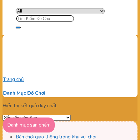
Tìm
kiếm:
Ống trượt loa cho coffee
kids
Trang chủ
/
Sản phẩm được gắn thẻ “Ống trượt loa cho coffee
kids”
Danh Mục Đồ Chơi
Hiển thị kết quả duy nhất
Danh mục sản phẩm
Bàn chơi giao thông trong khu vui chơi