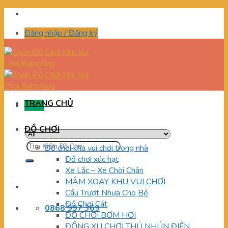
Skip
to
Đăng nhập / Đăng ký
content
TRANG CHỦ
Menu
ĐỒ CHƠI
Tìm
Đồ chơi khu vui chơi trong nhà
kiếm:
Đồ chơi xúc hạt
Xe Lắc – Xe Chòi Chân
MÂM XOAY KHU VUI CHƠI
Cầu Trượt Nhựa Cho Bé
Đồ Chơi Cát
0868 997 369
ĐỒ CHƠI BƠM HƠI
ĐỒNG XU CHƠI THÚ NHÚN ĐIỆN