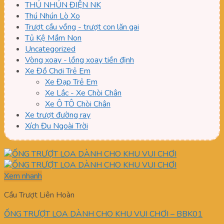
THÚ NHÚN ĐIỆN NK
Thú Nhún Lò Xo
Trượt cầu vồng - trượt con lăn gai
Tủ Kệ Mầm Non
Uncategorized
Vòng xoay - lồng xoay tiền định
Xe Đồ Chơi Trẻ Em
Xe Đạp Trẻ Em
Xe Lắc - Xe Chòi Chân
Xe Ô TÔ Chòi Chân
Xe trượt đường ray
Xích Đu Ngoài Trời
Xem nhanh
Cầu Trượt Liên Hoàn
ỐNG TRƯỢT LOA DÀNH CHO KHU VUI CHƠI – BBK01