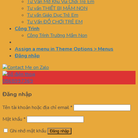
Tư Vấn Mở Khu Vui Chơi Trẻ Em
Tư vấn THIẾT BỊ MẦM NON
Tư vấn Giáo Dục Trẻ Em
Tư Vấn ĐỒ CHƠI TRẺ EM
Công Trình
Công Trình Trường Mầm Non
Assign a menu in Theme Options > Menus
Đăng nhập
0868997369
Đăng nhập
Tên tài khoản hoặc địa chỉ email
*
Mật khẩu
*
Ghi nhớ mật khẩu
Đăng nhập