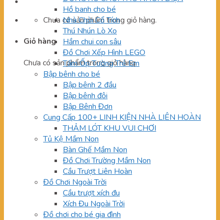
Hồ banh cho bé
Chưa có sản phẩm trong giỏ hàng.
Nhà Chòi Cổ Tích
Thú Nhún Lò Xo
Giỏ hàng
Hầm chui con sâu
Đồ Chơi Xếp Hình LEGO
Chưa có sản phẩm trong giỏ hàng.
Tấm Ốp Tường Trẻ Em
Bập bênh cho bé
Bập bênh 2 đầu
Bập bênh đôi
Bập Bênh Đơn
Cung Cấp 100+ LINH KIỆN NHÀ LIÊN HOÀN
THẢM LÓT KHU VUI CHƠI
Tủ Kệ Mầm Non
Bàn Ghế Mầm Non
Đồ Chơi Trường Mầm Non
Cầu Trượt Liên Hoàn
Đồ Chơi Ngoài Trời
Cầu trượt xích đu
Xích Đu Ngoài Trời
Đồ chơi cho bé gia đình