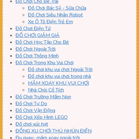
Đồ Chơi Cho Bé Trai
Đồ Chơi Bác Sỹ - Sữa Chữa
Đồ Chơi Siêu Nhân Robot
Xe Ô Tô Điện Trẻ Em
Đồ Chơi Điện Tử
ĐỒ CHƠI GIẢM GIÁ
Đồ Chơi Học Tập Cho Bé
Đồ Chơi Ngoài Trời
Đồ Chơi Thông Minh
Đồ Chơi Trong Khu Vui Chơi
Đồ chơi khu vui chơi Ngoài Trời
Đồ chơi khu vui chơi trong nhà
MÂM XOAY KHU VUI CHƠI
Nhà Chòi Cổ Tích
Đồ Chơi Trường Mầm Non
Đồ Chơi Tự Do
Đồ Chơi Vận Động
Đồ Chơi Xếp Hình LEGO
Đồ chơi xúc hạt
ĐỒNG XU CHƠI THÚ NHÚN ĐIỆN
Đu quay- mâm xoay ngoài trời