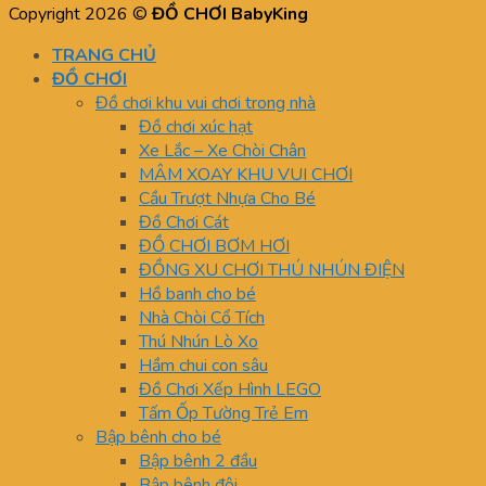
Copyright 2026 ©
ĐỒ CHƠI BabyKing
TRANG CHỦ
ĐỒ CHƠI
Đồ chơi khu vui chơi trong nhà
Đồ chơi xúc hạt
Xe Lắc – Xe Chòi Chân
MÂM XOAY KHU VUI CHƠI
Cầu Trượt Nhựa Cho Bé
Đồ Chơi Cát
ĐỒ CHƠI BƠM HƠI
ĐỒNG XU CHƠI THÚ NHÚN ĐIỆN
Hồ banh cho bé
Nhà Chòi Cổ Tích
Thú Nhún Lò Xo
Hầm chui con sâu
Đồ Chơi Xếp Hình LEGO
Tấm Ốp Tường Trẻ Em
Bập bênh cho bé
Bập bênh 2 đầu
Bập bênh đôi