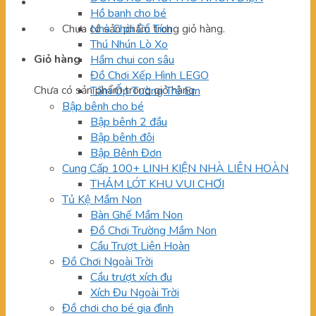
Hồ banh cho bé
Chưa có sản phẩm trong giỏ hàng.
Nhà Chòi Cổ Tích
Thú Nhún Lò Xo
Giỏ hàng
Hầm chui con sâu
Đồ Chơi Xếp Hình LEGO
Chưa có sản phẩm trong giỏ hàng.
Tấm Ốp Tường Trẻ Em
Bập bênh cho bé
Bập bênh 2 đầu
Bập bênh đôi
Bập Bênh Đơn
Cung Cấp 100+ LINH KIỆN NHÀ LIÊN HOÀN
THẢM LÓT KHU VUI CHƠI
Tủ Kệ Mầm Non
Bàn Ghế Mầm Non
Đồ Chơi Trường Mầm Non
Cầu Trượt Liên Hoàn
Đồ Chơi Ngoài Trời
Cầu trượt xích đu
Xích Đu Ngoài Trời
Đồ chơi cho bé gia đình