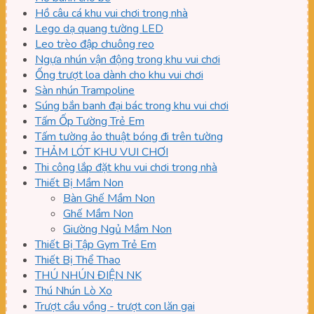
Hồ câu cá khu vui chơi trong nhà
Lego dạ quang tường LED
Leo trèo đập chuông reo
Ngựa nhún vận động trong khu vui chơi
Ống trượt loa dành cho khu vui chơi
Sàn nhún Trampoline
Súng bắn banh đại bác trong khu vui chơi
Tấm Ốp Tường Trẻ Em
Tấm tường ảo thuật bóng đi trên tường
THẢM LÓT KHU VUI CHƠI
Thi công lắp đặt khu vui chơi trong nhà
Thiết Bị Mầm Non
Bàn Ghế Mầm Non
Ghế Mầm Non
Giường Ngủ Mầm Non
Thiết Bị Tập Gym Trẻ Em
Thiết Bị Thể Thao
THÚ NHÚN ĐIỆN NK
Thú Nhún Lò Xo
Trượt cầu vồng - trượt con lăn gai