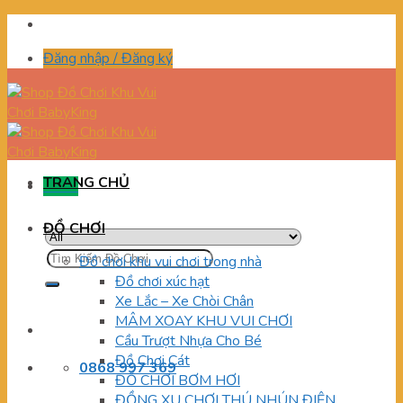
Skip
to
Đăng nhập / Đăng ký
content
TRANG CHỦ
Menu
ĐỒ CHƠI
Tìm
Đồ chơi khu vui chơi trong nhà
kiếm:
Đồ chơi xúc hạt
Xe Lắc – Xe Chòi Chân
MÂM XOAY KHU VUI CHƠI
Cầu Trượt Nhựa Cho Bé
Đồ Chơi Cát
0868 997 369
ĐỒ CHƠI BƠM HƠI
ĐỒNG XU CHƠI THÚ NHÚN ĐIỆN