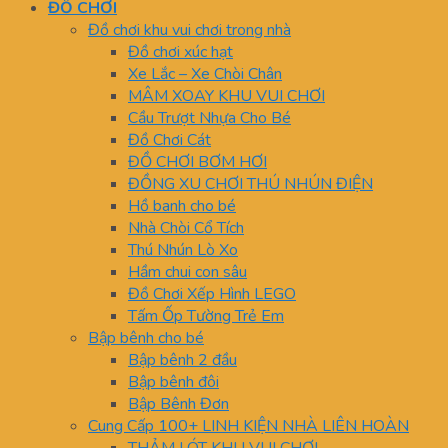
ĐỒ CHƠI
Đồ chơi khu vui chơi trong nhà
Đồ chơi xúc hạt
Xe Lắc – Xe Chòi Chân
MÂM XOAY KHU VUI CHƠI
Cầu Trượt Nhựa Cho Bé
Đồ Chơi Cát
ĐỒ CHƠI BƠM HƠI
ĐỒNG XU CHƠI THÚ NHÚN ĐIỆN
Hồ banh cho bé
Nhà Chòi Cổ Tích
Thú Nhún Lò Xo
Hầm chui con sâu
Đồ Chơi Xếp Hình LEGO
Tấm Ốp Tường Trẻ Em
Bập bênh cho bé
Bập bênh 2 đầu
Bập bênh đôi
Bập Bênh Đơn
Cung Cấp 100+ LINH KIỆN NHÀ LIÊN HOÀN