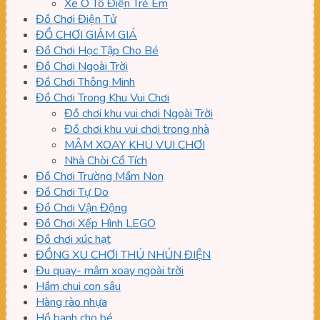
Xe Ô Tô Điện Trẻ Em
Đồ Chơi Điện Tử
ĐỒ CHƠI GIẢM GIÁ
Đồ Chơi Học Tập Cho Bé
Đồ Chơi Ngoài Trời
Đồ Chơi Thông Minh
Đồ Chơi Trong Khu Vui Chơi
Đồ chơi khu vui chơi Ngoài Trời
Đồ chơi khu vui chơi trong nhà
MÂM XOAY KHU VUI CHƠI
Nhà Chòi Cổ Tích
Đồ Chơi Trường Mầm Non
Đồ Chơi Tự Do
Đồ Chơi Vận Động
Đồ Chơi Xếp Hình LEGO
Đồ chơi xúc hạt
ĐỒNG XU CHƠI THÚ NHÚN ĐIỆN
Đu quay- mâm xoay ngoài trời
Hầm chui con sâu
Hàng rào nhựa
Hồ banh cho bé