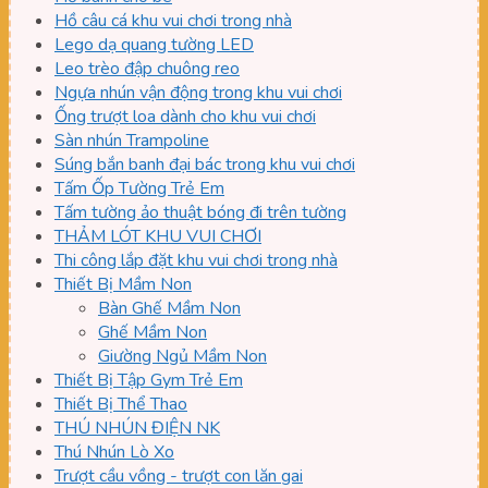
Hồ câu cá khu vui chơi trong nhà
Lego dạ quang tường LED
Leo trèo đập chuông reo
Ngựa nhún vận động trong khu vui chơi
Ống trượt loa dành cho khu vui chơi
Sàn nhún Trampoline
Súng bắn banh đại bác trong khu vui chơi
Tấm Ốp Tường Trẻ Em
Tấm tường ảo thuật bóng đi trên tường
THẢM LÓT KHU VUI CHƠI
Thi công lắp đặt khu vui chơi trong nhà
Thiết Bị Mầm Non
Bàn Ghế Mầm Non
Ghế Mầm Non
Giường Ngủ Mầm Non
Thiết Bị Tập Gym Trẻ Em
Thiết Bị Thể Thao
THÚ NHÚN ĐIỆN NK
Thú Nhún Lò Xo
Trượt cầu vồng - trượt con lăn gai