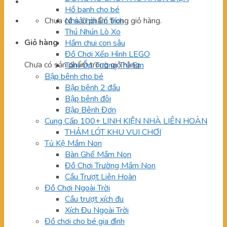
Hồ banh cho bé
Chưa có sản phẩm trong giỏ hàng.
Nhà Chòi Cổ Tích
Thú Nhún Lò Xo
Giỏ hàng
Hầm chui con sâu
Đồ Chơi Xếp Hình LEGO
Chưa có sản phẩm trong giỏ hàng.
Tấm Ốp Tường Trẻ Em
Bập bênh cho bé
Bập bênh 2 đầu
Bập bênh đôi
Bập Bênh Đơn
Cung Cấp 100+ LINH KIỆN NHÀ LIÊN HOÀN
THẢM LÓT KHU VUI CHƠI
Tủ Kệ Mầm Non
Bàn Ghế Mầm Non
Đồ Chơi Trường Mầm Non
Cầu Trượt Liên Hoàn
Đồ Chơi Ngoài Trời
Cầu trượt xích đu
Xích Đu Ngoài Trời
Đồ chơi cho bé gia đình