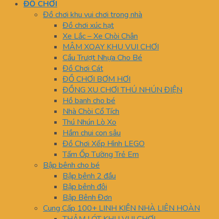
ĐỒ CHƠI
Đồ chơi khu vui chơi trong nhà
Đồ chơi xúc hạt
Xe Lắc – Xe Chòi Chân
MÂM XOAY KHU VUI CHƠI
Cầu Trượt Nhựa Cho Bé
Đồ Chơi Cát
ĐỒ CHƠI BƠM HƠI
ĐỒNG XU CHƠI THÚ NHÚN ĐIỆN
Hồ banh cho bé
Nhà Chòi Cổ Tích
Thú Nhún Lò Xo
Hầm chui con sâu
Đồ Chơi Xếp Hình LEGO
Tấm Ốp Tường Trẻ Em
Bập bênh cho bé
Bập bênh 2 đầu
Bập bênh đôi
Bập Bênh Đơn
Cung Cấp 100+ LINH KIỆN NHÀ LIÊN HOÀN