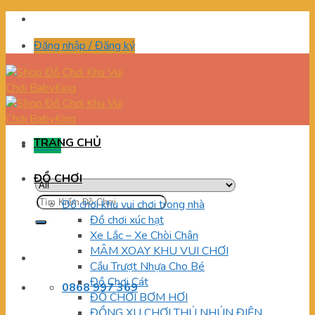
Skip
to
Đăng nhập / Đăng ký
content
TRANG CHỦ
Menu
ĐỒ CHƠI
Tìm
Đồ chơi khu vui chơi trong nhà
kiếm:
Đồ chơi xúc hạt
Xe Lắc – Xe Chòi Chân
MÂM XOAY KHU VUI CHƠI
Cầu Trượt Nhựa Cho Bé
Đồ Chơi Cát
0868 997 369
ĐỒ CHƠI BƠM HƠI
ĐỒNG XU CHƠI THÚ NHÚN ĐIỆN