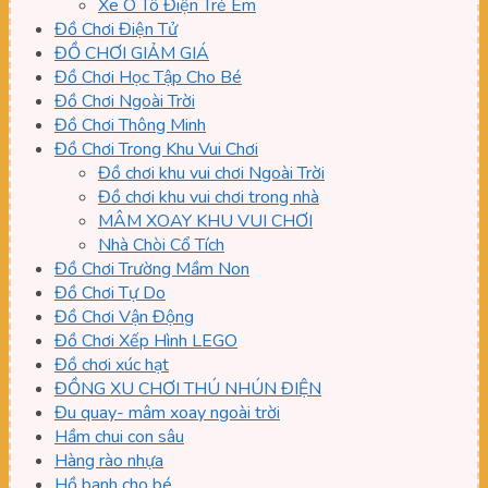
Xe Ô Tô Điện Trẻ Em
Đồ Chơi Điện Tử
ĐỒ CHƠI GIẢM GIÁ
Đồ Chơi Học Tập Cho Bé
Đồ Chơi Ngoài Trời
Đồ Chơi Thông Minh
Đồ Chơi Trong Khu Vui Chơi
Đồ chơi khu vui chơi Ngoài Trời
Đồ chơi khu vui chơi trong nhà
MÂM XOAY KHU VUI CHƠI
Nhà Chòi Cổ Tích
Đồ Chơi Trường Mầm Non
Đồ Chơi Tự Do
Đồ Chơi Vận Động
Đồ Chơi Xếp Hình LEGO
Đồ chơi xúc hạt
ĐỒNG XU CHƠI THÚ NHÚN ĐIỆN
Đu quay- mâm xoay ngoài trời
Hầm chui con sâu
Hàng rào nhựa
Hồ banh cho bé