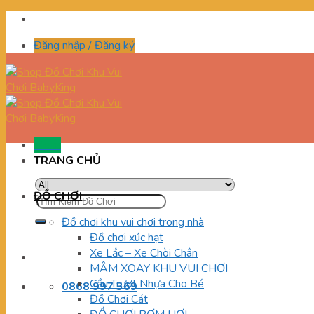
Skip
to
Đăng nhập / Đăng ký
content
Menu
TRANG CHỦ
ĐỒ CHƠI
Tìm
kiếm:
Đồ chơi khu vui chơi trong nhà
Đồ chơi xúc hạt
Xe Lắc – Xe Chòi Chân
MÂM XOAY KHU VUI CHƠI
Cầu Trượt Nhựa Cho Bé
0868 997 369
Đồ Chơi Cát