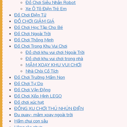
Đồ Chơi Siêu Nhân Robot
Xe Ô Tô Điện Trẻ Em
Đồ Chơi Điện Tử
ĐỒ CHƠI GIẢM GIÁ
Đồ Chơi Học Tập Cho Bé
Đồ Chơi Ngoài Trời
Đồ Chơi Thông Minh
Đồ Chơi Trong Khu Vui Chơi
Đồ chơi khu vui chơi Ngoài Trời
Đồ chơi khu vui chơi trong nhà
MÂM XOAY KHU VUI CHƠI
Nhà Chòi Cổ Tích
Đồ Chơi Trường Mầm Non
Đồ Chơi Tự Do
Đồ Chơi Vận Động
Đồ Chơi Xếp Hình LEGO
Đồ chơi xúc hạt
ĐỒNG XU CHƠI THÚ NHÚN ĐIỆN
Đu quay- mâm xoay ngoài trời
Hầm chui con sâu