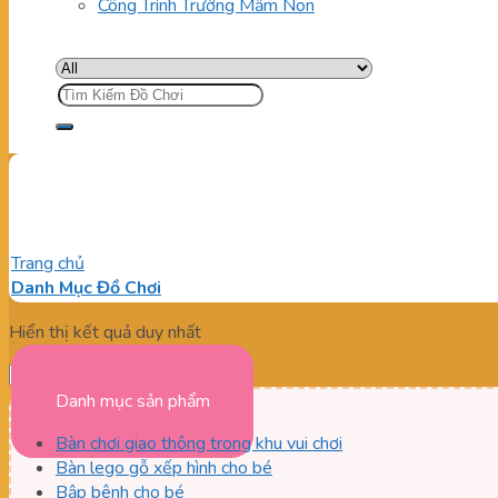
Công Trình Trường Mầm Non
Tìm
kiếm:
Ống trượt loa giúp bé vận độ
Trang chủ
/
Sản phẩm được gắn thẻ “Ống trượt loa giúp bé vận 
Danh Mục Đồ Chơi
Hiển thị kết quả duy nhất
Danh mục sản phẩm
Bàn chơi giao thông trong khu vui chơi
Bàn lego gỗ xếp hình cho bé
Bập bênh cho bé