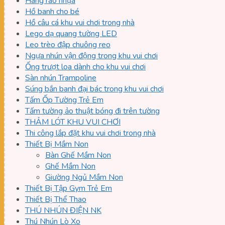
Hàng rào nhựa
Hồ banh cho bé
Hồ câu cá khu vui chơi trong nhà
Lego dạ quang tường LED
Leo trèo đập chuông reo
Ngựa nhún vận động trong khu vui chơi
Ống trượt loa dành cho khu vui chơi
Sàn nhún Trampoline
Súng bắn banh đại bác trong khu vui chơi
Tấm Ốp Tường Trẻ Em
Tấm tường ảo thuật bóng đi trên tường
THẢM LÓT KHU VUI CHƠI
Thi công lắp đặt khu vui chơi trong nhà
Thiết Bị Mầm Non
Bàn Ghế Mầm Non
Ghế Mầm Non
Giường Ngủ Mầm Non
Thiết Bị Tập Gym Trẻ Em
Thiết Bị Thể Thao
THÚ NHÚN ĐIỆN NK
Thú Nhún Lò Xo