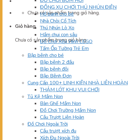
ĐỒ CHƠI BƠM HƠI
ĐỒNG XU CHƠI THÚ NHÚN ĐIỆN
Chưa có sản phẩm trong giỏ hàng.
Hồ banh cho bé
Nhà Chòi Cổ Tích
Giỏ hàng
Thú Nhún Lò Xo
Hầm chui con sâu
Chưa có sản phẩm trong giỏ hàng.
Đồ Chơi Xếp Hình LEGO
Tấm Ốp Tường Trẻ Em
Bập bênh cho bé
Bập bênh 2 đầu
Bập bênh đôi
Bập Bênh Đơn
Cung Cấp 100+ LINH KIỆN NHÀ LIÊN HOÀN
THẢM LÓT KHU VUI CHƠI
Tủ Kệ Mầm Non
Bàn Ghế Mầm Non
Đồ Chơi Trường Mầm Non
Cầu Trượt Liên Hoàn
Đồ Chơi Ngoài Trời
Cầu trượt xích đu
Xích Đu Ngoài Trời