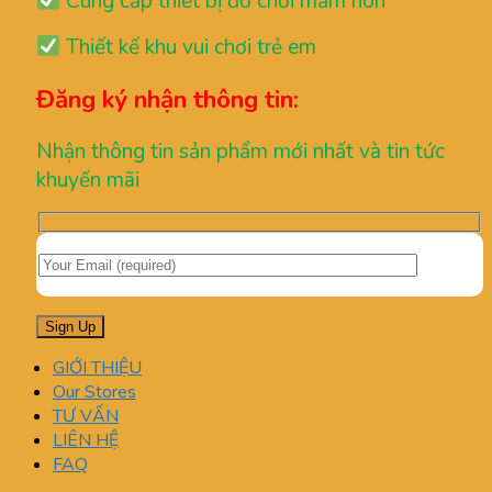
Cung cấp thiết bị đồ chơi mầm non
Thiết kế khu vui chơi trẻ em
Đăng ký nhận thông tin:
Nhận thông tin sản phẩm mới nhất và tin tức
khuyến mãi
GIỚI THIỆU
Our Stores
TƯ VẤN
LIÊN HỆ
FAQ