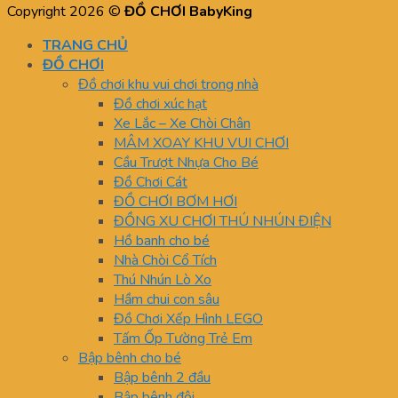
Copyright 2026 ©
ĐỒ CHƠI BabyKing
TRANG CHỦ
ĐỒ CHƠI
Đồ chơi khu vui chơi trong nhà
Đồ chơi xúc hạt
Xe Lắc – Xe Chòi Chân
MÂM XOAY KHU VUI CHƠI
Cầu Trượt Nhựa Cho Bé
Đồ Chơi Cát
ĐỒ CHƠI BƠM HƠI
ĐỒNG XU CHƠI THÚ NHÚN ĐIỆN
Hồ banh cho bé
Nhà Chòi Cổ Tích
Thú Nhún Lò Xo
Hầm chui con sâu
Đồ Chơi Xếp Hình LEGO
Tấm Ốp Tường Trẻ Em
Bập bênh cho bé
Bập bênh 2 đầu
Bập bênh đôi