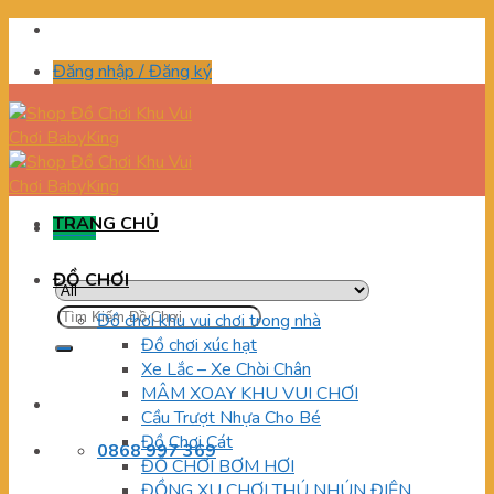
Skip
to
Đăng nhập / Đăng ký
content
TRANG CHỦ
Menu
ĐỒ CHƠI
Tìm
Đồ chơi khu vui chơi trong nhà
kiếm:
Đồ chơi xúc hạt
Xe Lắc – Xe Chòi Chân
MÂM XOAY KHU VUI CHƠI
Cầu Trượt Nhựa Cho Bé
Đồ Chơi Cát
0868 997 369
ĐỒ CHƠI BƠM HƠI
ĐỒNG XU CHƠI THÚ NHÚN ĐIỆN