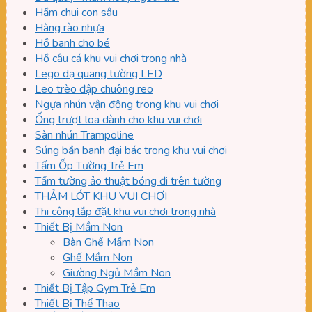
Hầm chui con sâu
Hàng rào nhựa
Hồ banh cho bé
Hồ câu cá khu vui chơi trong nhà
Lego dạ quang tường LED
Leo trèo đập chuông reo
Ngựa nhún vận động trong khu vui chơi
Ống trượt loa dành cho khu vui chơi
Sàn nhún Trampoline
Súng bắn banh đại bác trong khu vui chơi
Tấm Ốp Tường Trẻ Em
Tấm tường ảo thuật bóng đi trên tường
THẢM LÓT KHU VUI CHƠI
Thi công lắp đặt khu vui chơi trong nhà
Thiết Bị Mầm Non
Bàn Ghế Mầm Non
Ghế Mầm Non
Giường Ngủ Mầm Non
Thiết Bị Tập Gym Trẻ Em
Thiết Bị Thể Thao