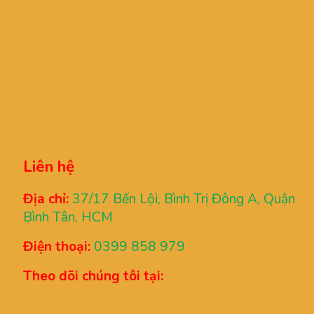
Liên hệ
Địa chỉ:
37/17 Bến Lội, Bình Trị Đông A, Quận
Bình Tân, HCM
Điện thoại:
0399 858 979
Theo dõi chúng tôi tại: