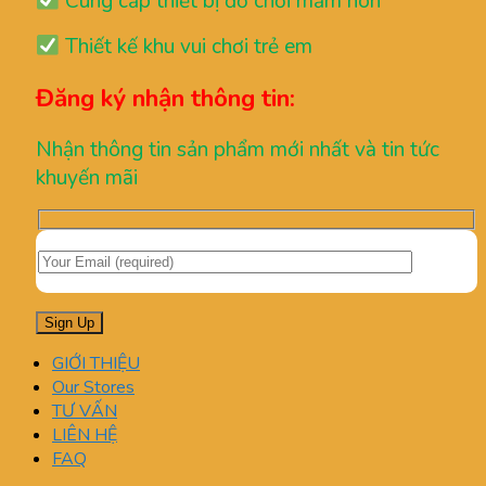
Cung cấp thiết bị đồ chơi mầm non
Thiết kế khu vui chơi trẻ em
Đăng ký nhận thông tin:
Nhận thông tin sản phẩm mới nhất và tin tức
khuyến mãi
GIỚI THIỆU
Our Stores
TƯ VẤN
LIÊN HỆ
FAQ