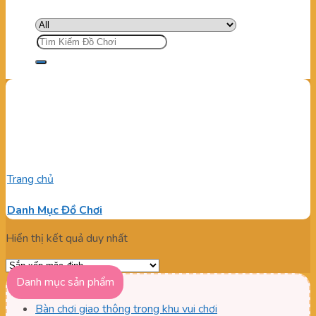
Tìm
kiếm:
Ống trượt loa tăng trải
nghiệm khu vui chơi
Trang chủ
/
Sản phẩm được gắn thẻ “Ống trượt loa tăng trải
nghiệm khu vui chơi”
Danh Mục Đồ Chơi
Hiển thị kết quả duy nhất
Danh mục sản phẩm
Bàn chơi giao thông trong khu vui chơi