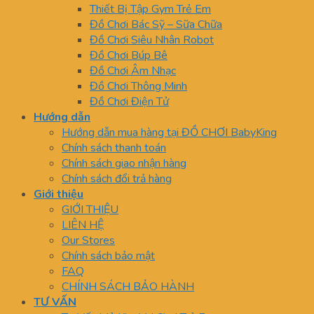
Thiết Bị Tập Gym Trẻ Em
Đồ Chơi Bác Sỹ – Sữa Chữa
Đồ Chơi Siêu Nhân Robot
Đồ Chơi Búp Bê
Đồ Chơi Âm Nhạc
Đồ Chơi Thông Minh
Đồ Chơi Điện Tử
Hướng dẫn
Hướng dẫn mua hàng tại ĐỒ CHƠI BabyKing
Chính sách thanh toán
Chính sách giao nhận hàng
Chính sách đổi trả hàng
Giới thiệu
GIỚI THIỆU
LIÊN HỆ
Our Stores
Chính sách bảo mật
FAQ
CHÍNH SÁCH BẢO HÀNH
TƯ VẤN