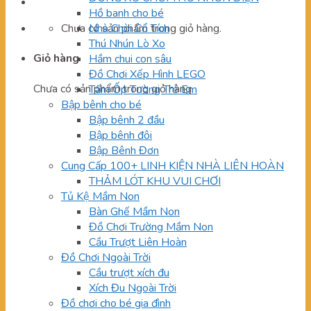
Hồ banh cho bé
Chưa có sản phẩm trong giỏ hàng.
Nhà Chòi Cổ Tích
Thú Nhún Lò Xo
Giỏ hàng
Hầm chui con sâu
Đồ Chơi Xếp Hình LEGO
Chưa có sản phẩm trong giỏ hàng.
Tấm Ốp Tường Trẻ Em
Bập bênh cho bé
Bập bênh 2 đầu
Bập bênh đôi
Bập Bênh Đơn
Cung Cấp 100+ LINH KIỆN NHÀ LIÊN HOÀN
THẢM LÓT KHU VUI CHƠI
Tủ Kệ Mầm Non
Bàn Ghế Mầm Non
Đồ Chơi Trường Mầm Non
Cầu Trượt Liên Hoàn
Đồ Chơi Ngoài Trời
Cầu trượt xích đu
Xích Đu Ngoài Trời
Đồ chơi cho bé gia đình