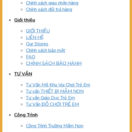
Chính sách giao nhận hàng
Chính sách đổi trả hàng
Giới thiệu
GIỚI THIỆU
LIÊN HỆ
Our Stores
Chính sách bảo mật
FAQ
CHÍNH SÁCH BẢO HÀNH
TƯ VẤN
Tư Vấn Mở Khu Vui Chơi Trẻ Em
Tư vấn THIẾT BỊ MẦM NON
Tư vấn Giáo Dục Trẻ Em
Tư Vấn ĐỒ CHƠI TRẺ EM
Công Trình
Công Trình Trường Mầm Non