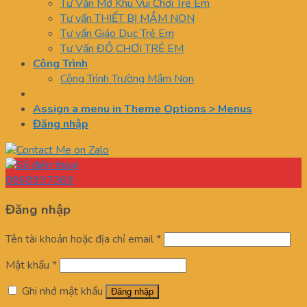
Tư Vấn Mở Khu Vui Chơi Trẻ Em
Tư vấn THIẾT BỊ MẦM NON
Tư vấn Giáo Dục Trẻ Em
Tư Vấn ĐỒ CHƠI TRẺ EM
Công Trình
Công Trình Trường Mầm Non
Assign a menu in Theme Options > Menus
Đăng nhập
0868997369
Đăng nhập
Tên tài khoản hoặc địa chỉ email
*
Mật khẩu
*
Ghi nhớ mật khẩu
Đăng nhập