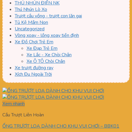
THÚ NHÚN ĐIỆN NK
Thú Nhún Lò Xo
Trượt cầu vồng - trượt con lăn gai
Tủ Kệ Mầm Non
Uncategorized
Vòng xoay - lồng xoay tiền định
Xe Đồ Chơi Trẻ Em
Xe Đạp Trẻ Em
Xe Lắc - Xe Chòi Chân
Xe Ô TÔ Chòi Chân
Xe trượt đường ray
Xích Đu Ngoài Trời
Xem nhanh
Cầu Trượt Liên Hoàn
ỐNG TRƯỢT LOA DÀNH CHO KHU VUI CHƠI – BBK01