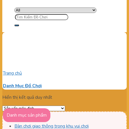
Tìm
kiếm:
Phụ kiện nhà liên hoàn
máng trượt xoắn
Trang chủ
/
Sản phẩm được gắn thẻ “Phụ kiện nhà liên hoàn
máng trượt xoắn”
Danh Mục Đồ Chơi
Hiển thị kết quả duy nhất
Danh mục sản phẩm
Bàn chơi giao thông trong khu vui chơi