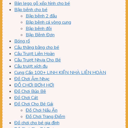
Bàn lego gỗ xếp hình cho bé
Bập bênh cho bé
Bập bênh 2 đầu
Bập bênh cá vòng cung
Bập bênh đôi
Bập Bênh Đơn
Bóng rổ
Cầu thăng bằng cho bé
Cầu Trượt Liên Hoàn
Cầu Trượt Nhựa Cho Bé
Cầu trượt xích đu
Cung Cấp 100+ LINH KIỆN NHÀ LIÊN HOÀN
Đồ Chơi Âm Nhạc
ĐỒ CHƠI BƠM HƠI
Đồ Chơi Búp Bê
Đồ Chơi Cát
Đồ Chơi Cho Bé Gái
Đồ Chơi Nấu Ăn
Đồ Chơi Trang Điểm
Đồ chơi cho bé gia đình