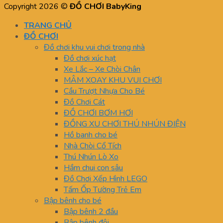
Copyright 2026 ©
ĐỒ CHƠI BabyKing
TRANG CHỦ
ĐỒ CHƠI
Đồ chơi khu vui chơi trong nhà
Đồ chơi xúc hạt
Xe Lắc – Xe Chòi Chân
MÂM XOAY KHU VUI CHƠI
Cầu Trượt Nhựa Cho Bé
Đồ Chơi Cát
ĐỒ CHƠI BƠM HƠI
ĐỒNG XU CHƠI THÚ NHÚN ĐIỆN
Hồ banh cho bé
Nhà Chòi Cổ Tích
Thú Nhún Lò Xo
Hầm chui con sâu
Đồ Chơi Xếp Hình LEGO
Tấm Ốp Tường Trẻ Em
Bập bênh cho bé
Bập bênh 2 đầu
Bập bênh đôi