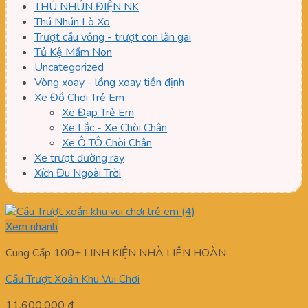
THÚ NHÚN ĐIỆN NK
Thú Nhún Lò Xo
Trượt cầu vồng - trượt con lăn gai
Tủ Kệ Mầm Non
Uncategorized
Vòng xoay - lồng xoay tiền định
Xe Đồ Chơi Trẻ Em
Xe Đạp Trẻ Em
Xe Lắc - Xe Chòi Chân
Xe Ô TÔ Chòi Chân
Xe trượt đường ray
Xích Đu Ngoài Trời
Xem nhanh
Cung Cấp 100+ LINH KIỆN NHÀ LIÊN HOÀN
Cầu Trượt Xoắn Khu Vui Chơi
11.600.000
₫