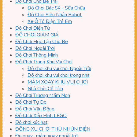
Đồ Chơi Cho Bé Trai
Đồ Chơi Bác Sỹ - Sữa Chữa
Đồ Chơi Siêu Nhân Robot
Xe Ô Tô Điện Trẻ Em
Đồ Chơi Điện Tử
ĐỒ CHƠI GIẢM GIÁ
Đồ Chơi Học Tập Cho Bé
Đồ Chơi Ngoài Trời
Đồ Chơi Thông Minh
Đồ Chơi Trong Khu Vui Chơi
Đồ chơi khu vui chơi Ngoài Trời
Đồ chơi khu vui chơi trong nhà
MÂM XOAY KHU VUI CHƠI
Nhà Chòi Cổ Tích
Đồ Chơi Trường Mầm Non
Đồ Chơi Tự Do
Đồ Chơi Vận Động
Đồ Chơi Xếp Hình LEGO
Đồ chơi xúc hạt
ĐỒNG XU CHƠI THÚ NHÚN ĐIỆN
Đu quay- mâm xoay ngoài trời