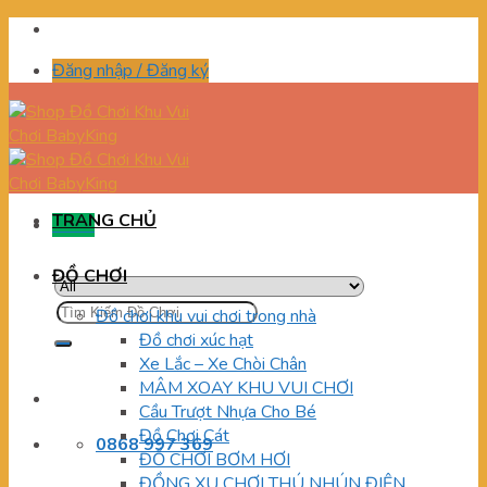
Skip
to
Đăng nhập / Đăng ký
content
TRANG CHỦ
Menu
ĐỒ CHƠI
Tìm
Đồ chơi khu vui chơi trong nhà
kiếm:
Đồ chơi xúc hạt
Xe Lắc – Xe Chòi Chân
MÂM XOAY KHU VUI CHƠI
Cầu Trượt Nhựa Cho Bé
Đồ Chơi Cát
0868 997 369
ĐỒ CHƠI BƠM HƠI
ĐỒNG XU CHƠI THÚ NHÚN ĐIỆN