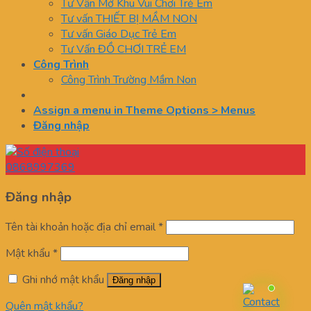
Tư Vấn Mở Khu Vui Chơi Trẻ Em
Tư vấn THIẾT BỊ MẦM NON
Tư vấn Giáo Dục Trẻ Em
Tư Vấn ĐỒ CHƠI TRẺ EM
Công Trình
Công Trình Trường Mầm Non
Assign a menu in Theme Options > Menus
Đăng nhập
0868997369
Đăng nhập
Tên tài khoản hoặc địa chỉ email
*
Mật khẩu
*
Ghi nhớ mật khẩu
Đăng nhập
Quên mật khẩu?