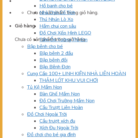
Hồ banh cho bé
Chưa có sản phẩm trong giỏ hàng.
Nhà Chòi Cổ Tích
Thú Nhún Lò Xo
Giỏ hàng
Hầm chui con sâu
Đồ Chơi Xếp Hình LEGO
Chưa có sản phẩm trong giỏ hàng.
Tấm Ốp Tường Trẻ Em
Bập bênh cho bé
Bập bênh 2 đầu
Bập bênh đôi
Bập Bênh Đơn
Cung Cấp 100+ LINH KIỆN NHÀ LIÊN HOÀN
THẢM LÓT KHU VUI CHƠI
Tủ Kệ Mầm Non
Bàn Ghế Mầm Non
Đồ Chơi Trường Mầm Non
Cầu Trượt Liên Hoàn
Đồ Chơi Ngoài Trời
Cầu trượt xích đu
Xích Đu Ngoài Trời
Đồ chơi cho bé gia đình