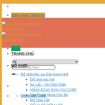
Skip
to
Đăng nhập / Đăng ký
content
Menu
TRANG CHỦ
ĐỒ CHƠI
Tìm
kiếm:
Đồ chơi khu vui chơi trong nhà
Đồ chơi xúc hạt
Xe Lắc – Xe Chòi Chân
MÂM XOAY KHU VUI CHƠI
Cầu Trượt Nhựa Cho Bé
0868 997 369
Đồ Chơi Cát