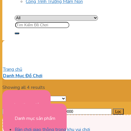
Công Trình Trường Mầm Non
Tìm
kiếm:
sàn nhún nhà vui chơi trẻ em
Trang chủ
/
Sản phẩm được gắn thẻ “sàn nhún nhà vui chơi trẻ e
Danh Mục Đồ Chơi
Showing all 4 results
Lọc theo giá
Giá
Giá
Lọc
tối
tối
Danh mục sản phẩm
thiểu
đa
Bàn chơi giao thông trong khu vui chơi