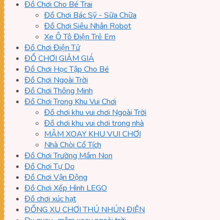
Đồ Chơi Cho Bé Trai
Đồ Chơi Bác Sỹ - Sữa Chữa
Đồ Chơi Siêu Nhân Robot
Xe Ô Tô Điện Trẻ Em
Đồ Chơi Điện Tử
ĐỒ CHƠI GIẢM GIÁ
Đồ Chơi Học Tập Cho Bé
Đồ Chơi Ngoài Trời
Đồ Chơi Thông Minh
Đồ Chơi Trong Khu Vui Chơi
Đồ chơi khu vui chơi Ngoài Trời
Đồ chơi khu vui chơi trong nhà
MÂM XOAY KHU VUI CHƠI
Nhà Chòi Cổ Tích
Đồ Chơi Trường Mầm Non
Đồ Chơi Tự Do
Đồ Chơi Vận Động
Đồ Chơi Xếp Hình LEGO
Đồ chơi xúc hạt
ĐỒNG XU CHƠI THÚ NHÚN ĐIỆN