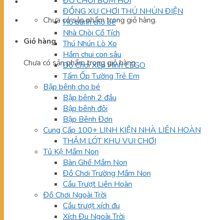
ĐỒ CHƠI BƠM HƠI
ĐỒNG XU CHƠI THÚ NHÚN ĐIỆN
Chưa có sản phẩm trong giỏ hàng.
Hồ banh cho bé
Nhà Chòi Cổ Tích
Giỏ hàng
Thú Nhún Lò Xo
Hầm chui con sâu
Chưa có sản phẩm trong giỏ hàng.
Đồ Chơi Xếp Hình LEGO
Tấm Ốp Tường Trẻ Em
Bập bênh cho bé
Bập bênh 2 đầu
Bập bênh đôi
Bập Bênh Đơn
Cung Cấp 100+ LINH KIỆN NHÀ LIÊN HOÀN
THẢM LÓT KHU VUI CHƠI
Tủ Kệ Mầm Non
Bàn Ghế Mầm Non
Đồ Chơi Trường Mầm Non
Cầu Trượt Liên Hoàn
Đồ Chơi Ngoài Trời
Cầu trượt xích đu
Xích Đu Ngoài Trời