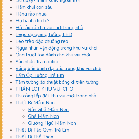
Đu quay- mâm xoay ngoài trời
Hầm chui con sâu
Hàng rào nhựa
Hồ banh cho bé
Hồ câu cá khu vui chơi trong nhà
Lego dạ quang tường LED
Leo trèo đập chuông reo
Ngựa nhún vận động trong khu vui chơi
Ống trượt loa dành cho khu vui chơi
Sàn nhún Trampoline
Súng bắn banh đại bác trong khu vui chơi
Tấm Ốp Tường Trẻ Em
Tấm tường ảo thuật bóng đi trên tường
THẢM LÓT KHU VUI CHƠI
Thi công lắp đặt khu vui chơi trong nhà
Thiết Bị Mầm Non
Bàn Ghế Mầm Non
Ghế Mầm Non
Giường Ngủ Mầm Non
Thiết Bị Tập Gym Trẻ Em
Thiết Bị Thể Thao