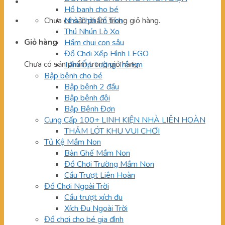
Hồ banh cho bé
Chưa có sản phẩm trong giỏ hàng.
Nhà Chòi Cổ Tích
Thú Nhún Lò Xo
Giỏ hàng
Hầm chui con sâu
Đồ Chơi Xếp Hình LEGO
Chưa có sản phẩm trong giỏ hàng.
Tấm Ốp Tường Trẻ Em
Bập bênh cho bé
Bập bênh 2 đầu
Bập bênh đôi
Bập Bênh Đơn
Cung Cấp 100+ LINH KIỆN NHÀ LIÊN HOÀN
THẢM LÓT KHU VUI CHƠI
Tủ Kệ Mầm Non
Bàn Ghế Mầm Non
Đồ Chơi Trường Mầm Non
Cầu Trượt Liên Hoàn
Đồ Chơi Ngoài Trời
Cầu trượt xích đu
Xích Đu Ngoài Trời
Đồ chơi cho bé gia đình