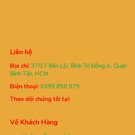
Liên hệ
Địa chỉ:
37/17 Bến Lội, Bình Trị Đông A, Quận
Bình Tân, HCM
Điện thoại:
0399 858 979
Theo dõi chúng tôi tại:
Về Khách Hàng