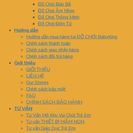
Đồ Chơi Búp Bê
Đồ Chơi Âm Nhạc
Đồ Chơi Thông Minh
Đồ Chơi Điện Tử
Hướng dẫn
Hướng dẫn mua hàng tại ĐỒ CHƠI BabyKing
Chính sách thanh toán
Chính sách giao nhận hàng
Chính sách đổi trả hàng
Giới thiệu
GIỚI THIỆU
LIÊN HỆ
Our Stores
Chính sách bảo mật
FAQ
CHÍNH SÁCH BẢO HÀNH
TƯ VẤN
Tư Vấn Mở Khu Vui Chơi Trẻ Em
Tư vấn THIẾT BỊ MẦM NON
Tư vấn Giáo Dục Trẻ Em