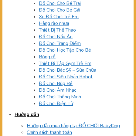
Đồ Chơi Cho Bé Trai
Đồ Chơi Cho Bé Gái
Xe Đồ Chơi Trẻ Em
Hàng rào nhựa
Thiết Bị Thể Thao
Đồ Chơi Nấu Ăn
Đồ Chơi Trang Điểm
Đồ Chơi Học Tập Cho Bé
Bóng rổ
Thiết Bị Tập Gym Trẻ Em
Đồ Chơi Bác Sỹ – Sữa Chữa
Đồ Chơi Siêu Nhân Robot
Đồ Chơi Búp Bê
Đồ Chơi Âm Nhạc
Đồ Chơi Thông Minh
Đồ Chơi Điện Tử
Hướng dẫn
Hướng dẫn mua hàng tại ĐỒ CHƠI BabyKing
Chính sách thanh toán