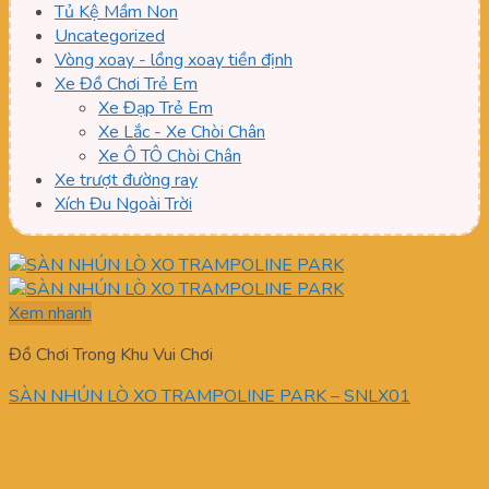
Tủ Kệ Mầm Non
Uncategorized
Vòng xoay - lồng xoay tiền định
Xe Đồ Chơi Trẻ Em
Xe Đạp Trẻ Em
Xe Lắc - Xe Chòi Chân
Xe Ô TÔ Chòi Chân
Xe trượt đường ray
Xích Đu Ngoài Trời
Xem nhanh
Đồ Chơi Trong Khu Vui Chơi
SÀN NHÚN LÒ XO TRAMPOLINE PARK – SNLX01