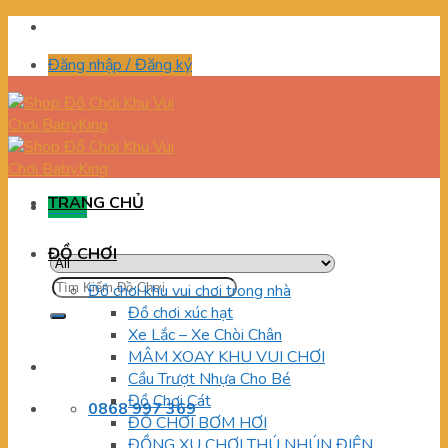
Skip
to
Đăng nhập / Đăng ký
content
TRANG CHỦ
Menu
ĐỒ CHƠI
Tìm
Đồ chơi khu vui chơi trong nhà
kiếm:
Đồ chơi xúc hạt
Xe Lắc – Xe Chòi Chân
MÂM XOAY KHU VUI CHƠI
Cầu Trượt Nhựa Cho Bé
Đồ Chơi Cát
0868 997 369
ĐỒ CHƠI BƠM HƠI
ĐỒNG XU CHƠI THÚ NHÚN ĐIỆN