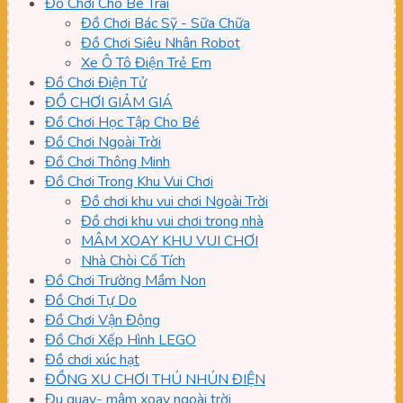
Đồ Chơi Cho Bé Trai
Đồ Chơi Bác Sỹ - Sữa Chữa
Đồ Chơi Siêu Nhân Robot
Xe Ô Tô Điện Trẻ Em
Đồ Chơi Điện Tử
ĐỒ CHƠI GIẢM GIÁ
Đồ Chơi Học Tập Cho Bé
Đồ Chơi Ngoài Trời
Đồ Chơi Thông Minh
Đồ Chơi Trong Khu Vui Chơi
Đồ chơi khu vui chơi Ngoài Trời
Đồ chơi khu vui chơi trong nhà
MÂM XOAY KHU VUI CHƠI
Nhà Chòi Cổ Tích
Đồ Chơi Trường Mầm Non
Đồ Chơi Tự Do
Đồ Chơi Vận Động
Đồ Chơi Xếp Hình LEGO
Đồ chơi xúc hạt
ĐỒNG XU CHƠI THÚ NHÚN ĐIỆN
Đu quay- mâm xoay ngoài trời