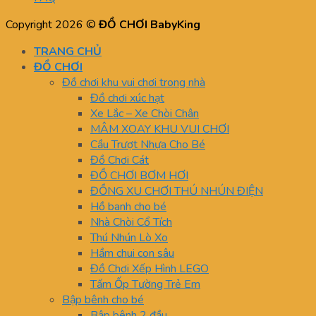
Copyright 2026 ©
ĐỒ CHƠI BabyKing
TRANG CHỦ
ĐỒ CHƠI
Đồ chơi khu vui chơi trong nhà
Đồ chơi xúc hạt
Xe Lắc – Xe Chòi Chân
MÂM XOAY KHU VUI CHƠI
Cầu Trượt Nhựa Cho Bé
Đồ Chơi Cát
ĐỒ CHƠI BƠM HƠI
ĐỒNG XU CHƠI THÚ NHÚN ĐIỆN
Hồ banh cho bé
Nhà Chòi Cổ Tích
Thú Nhún Lò Xo
Hầm chui con sâu
Đồ Chơi Xếp Hình LEGO
Tấm Ốp Tường Trẻ Em
Bập bênh cho bé
Bập bênh 2 đầu