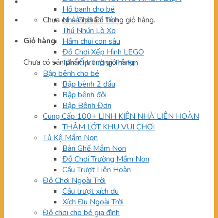
Hồ banh cho bé
Chưa có sản phẩm trong giỏ hàng.
Nhà Chòi Cổ Tích
Thú Nhún Lò Xo
Giỏ hàng
Hầm chui con sâu
Đồ Chơi Xếp Hình LEGO
Chưa có sản phẩm trong giỏ hàng.
Tấm Ốp Tường Trẻ Em
Bập bênh cho bé
Bập bênh 2 đầu
Bập bênh đôi
Bập Bênh Đơn
Cung Cấp 100+ LINH KIỆN NHÀ LIÊN HOÀN
THẢM LÓT KHU VUI CHƠI
Tủ Kệ Mầm Non
Bàn Ghế Mầm Non
Đồ Chơi Trường Mầm Non
Cầu Trượt Liên Hoàn
Đồ Chơi Ngoài Trời
Cầu trượt xích đu
Xích Đu Ngoài Trời
Đồ chơi cho bé gia đình