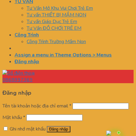
TƯ VẤN
Tư Vấn Mở Khu Vui Chơi Trẻ Em
Tư vấn THIẾT BỊ MẦM NON
Tư vấn Giáo Dục Trẻ Em
Tư Vấn ĐỒ CHƠI TRẺ EM
Công Trình
Công Trình Trường Mầm Non
Assign a menu in Theme Options > Menus
Đăng nhập
0868997369
Đăng nhập
Tên tài khoản hoặc địa chỉ email
*
Mật khẩu
*
Ghi nhớ mật khẩu
Đăng nhập