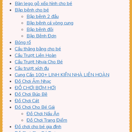
Bàn lego gỗ xếp hình cho bé
Bập bênh cho bé
Bập bênh 2 đầu
Bập bênh cá vòng cung
Bập bênh đôi
Bập Bênh Đơn
Bóng rổ
Cầu thăng bằng cho bé
Cầu Trượt Liên Hoàn
Cầu Trượt Nhựa Cho Bé
Cầu trượt xích đu
Cung Cấp 100+ LINH KIỆN NHÀ LIÊN HOÀN
Đồ Chơi Âm Nhạc
ĐỒ CHƠI BƠM HƠI
Đồ Chơi Búp Bê
Đồ Chơi Cát
Đồ Chơi Cho Bé Gái
Đồ Chơi Nấu Ăn
Đồ Chơi Trang Điểm
Đồ chơi cho bé gia đình