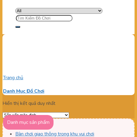
Tìm
kiếm:
Súng bắn banh cho chủ đầu
tư
Trang chủ
/
Sản phẩm được gắn thẻ “Súng bắn banh cho chủ
đầu tư”
Danh Mục Đồ Chơi
Hiển thị kết quả duy nhất
Danh mục sản phẩm
Bàn chơi giao thông trong khu vui chơi