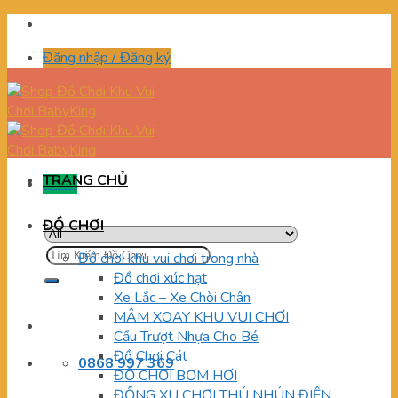
Skip
to
Đăng nhập / Đăng ký
content
TRANG CHỦ
Menu
ĐỒ CHƠI
Tìm
Đồ chơi khu vui chơi trong nhà
kiếm:
Đồ chơi xúc hạt
Xe Lắc – Xe Chòi Chân
MÂM XOAY KHU VUI CHƠI
Cầu Trượt Nhựa Cho Bé
Đồ Chơi Cát
0868 997 369
ĐỒ CHƠI BƠM HƠI
ĐỒNG XU CHƠI THÚ NHÚN ĐIỆN