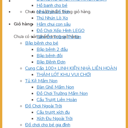
Hồ banh cho bé
Chưa có sản phẩm trong giỏ hàng.
Nhà Chòi Cổ Tích
Thú Nhún Lò Xo
Giỏ hàng
Hầm chui con sâu
Đồ Chơi Xếp Hình LEGO
Chưa có sản phẩm trong giỏ hàng.
Tấm Ốp Tường Trẻ Em
Bập bênh cho bé
Bập bênh 2 đầu
Bập bênh đôi
Bập Bênh Đơn
Cung Cấp 100+ LINH KIỆN NHÀ LIÊN HOÀN
THẢM LÓT KHU VUI CHƠI
Tủ Kệ Mầm Non
Bàn Ghế Mầm Non
Đồ Chơi Trường Mầm Non
Cầu Trượt Liên Hoàn
Đồ Chơi Ngoài Trời
Cầu trượt xích đu
Xích Đu Ngoài Trời
Đồ chơi cho bé gia đình