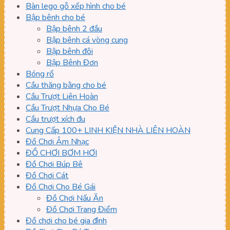
Bàn lego gỗ xếp hình cho bé
Bập bênh cho bé
Bập bênh 2 đầu
Bập bênh cá vòng cung
Bập bênh đôi
Bập Bênh Đơn
Bóng rổ
Cầu thăng bằng cho bé
Cầu Trượt Liên Hoàn
Cầu Trượt Nhựa Cho Bé
Cầu trượt xích đu
Cung Cấp 100+ LINH KIỆN NHÀ LIÊN HOÀN
Đồ Chơi Âm Nhạc
ĐỒ CHƠI BƠM HƠI
Đồ Chơi Búp Bê
Đồ Chơi Cát
Đồ Chơi Cho Bé Gái
Đồ Chơi Nấu Ăn
Đồ Chơi Trang Điểm
Đồ chơi cho bé gia đình