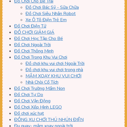
Đồ Chơi Cho Bé Trai
Đồ Chơi Bác Sỹ - Sữa Chữa
Đồ Chơi Siêu Nhân Robot
Xe Ô Tô Điện Trẻ Em
Đồ Chơi Điện Tử
ĐỒ CHƠI GIẢM GIÁ
Đồ Chơi Học Tập Cho Bé
Đồ Chơi Ngoài Trời
Đồ Chơi Thông Minh
Đồ Chơi Trong Khu Vui Chơi
Đồ chơi khu vui chơi Ngoài Trời
Đồ chơi khu vui chơi trong nhà
MÂM XOAY KHU VUI CHƠI
Nhà Chòi Cổ Tích
Đồ Chơi Trường Mầm Non
Đồ Chơi Tự Do
Đồ Chơi Vận Động
Đồ Chơi Xếp Hình LEGO
Đồ chơi xúc hạt
ĐỒNG XU CHƠI THÚ NHÚN ĐIỆN
Đu quay- mâm xoay ngoài trời