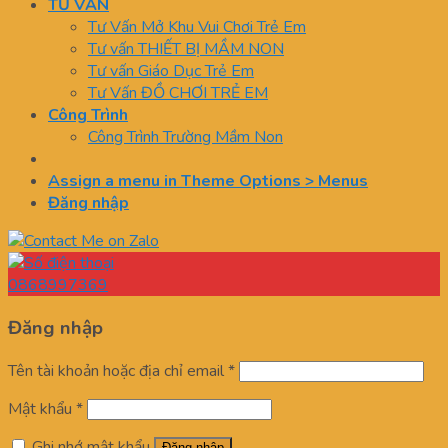
TƯ VẤN
Tư Vấn Mở Khu Vui Chơi Trẻ Em
Tư vấn THIẾT BỊ MẦM NON
Tư vấn Giáo Dục Trẻ Em
Tư Vấn ĐỒ CHƠI TRẺ EM
Công Trình
Công Trình Trường Mầm Non
Assign a menu in Theme Options > Menus
Đăng nhập
0868997369
Đăng nhập
Tên tài khoản hoặc địa chỉ email
*
Mật khẩu
*
Ghi nhớ mật khẩu
Đăng nhập