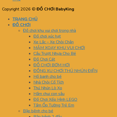
Copyright 2026 ©
ĐỒ CHƠI BabyKing
TRANG CHỦ
ĐỒ CHƠI
Đồ chơi khu vui chơi trong nhà
Đồ chơi xúc hạt
Xe Lắc – Xe Chòi Chân
MÂM XOAY KHU VUI CHƠI
Cầu Trượt Nhựa Cho Bé
Đồ Chơi Cát
ĐỒ CHƠI BƠM HƠI
ĐỒNG XU CHƠI THÚ NHÚN ĐIỆN
Hồ banh cho bé
Nhà Chòi Cổ Tích
Thú Nhún Lò Xo
Hầm chui con sâu
Đồ Chơi Xếp Hình LEGO
Tấm Ốp Tường Trẻ Em
Bập bênh cho bé
Bập bênh 2 đầu