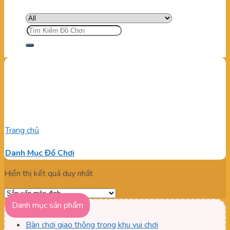
Tìm
kiếm:
Súng bắn banh đại bác cao
cấp
Trang chủ
/
Sản phẩm được gắn thẻ “Súng bắn banh đại bác
cao cấp”
Danh Mục Đồ Chơi
Hiển thị kết quả duy nhất
Danh mục sản phẩm
Bàn chơi giao thông trong khu vui chơi