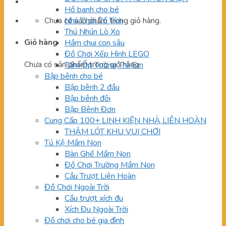
Hồ banh cho bé
Chưa có sản phẩm trong giỏ hàng.
Nhà Chòi Cổ Tích
Thú Nhún Lò Xo
Giỏ hàng
Hầm chui con sâu
Đồ Chơi Xếp Hình LEGO
Chưa có sản phẩm trong giỏ hàng.
Tấm Ốp Tường Trẻ Em
Bập bênh cho bé
Bập bênh 2 đầu
Bập bênh đôi
Bập Bênh Đơn
Cung Cấp 100+ LINH KIỆN NHÀ LIÊN HOÀN
THẢM LÓT KHU VUI CHƠI
Tủ Kệ Mầm Non
Bàn Ghế Mầm Non
Đồ Chơi Trường Mầm Non
Cầu Trượt Liên Hoàn
Đồ Chơi Ngoài Trời
Cầu trượt xích đu
Xích Đu Ngoài Trời
Đồ chơi cho bé gia đình