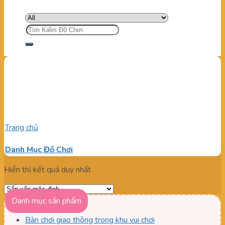
Tìm
kiếm:
Súng bắn banh giải trí cho
trẻ
Trang chủ
/
Sản phẩm được gắn thẻ “Súng bắn banh giải trí cho
trẻ”
Danh Mục Đồ Chơi
Hiển thị kết quả duy nhất
Danh mục sản phẩm
Bàn chơi giao thông trong khu vui chơi