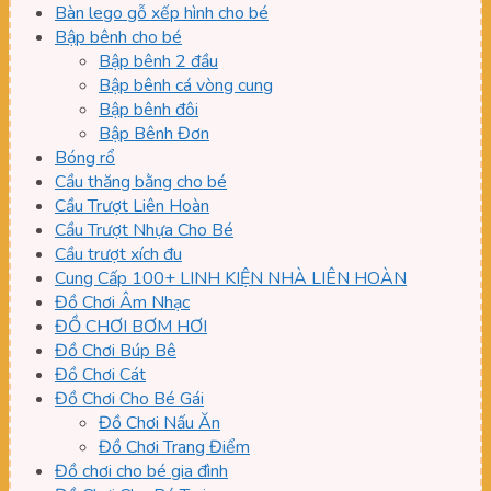
Bàn lego gỗ xếp hình cho bé
Bập bênh cho bé
Bập bênh 2 đầu
Bập bênh cá vòng cung
Bập bênh đôi
Bập Bênh Đơn
Bóng rổ
Cầu thăng bằng cho bé
Cầu Trượt Liên Hoàn
Cầu Trượt Nhựa Cho Bé
Cầu trượt xích đu
Cung Cấp 100+ LINH KIỆN NHÀ LIÊN HOÀN
Đồ Chơi Âm Nhạc
ĐỒ CHƠI BƠM HƠI
Đồ Chơi Búp Bê
Đồ Chơi Cát
Đồ Chơi Cho Bé Gái
Đồ Chơi Nấu Ăn
Đồ Chơi Trang Điểm
Đồ chơi cho bé gia đình