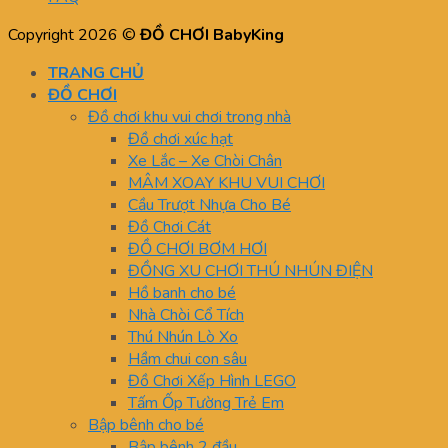
Copyright 2026 ©
ĐỒ CHƠI BabyKing
TRANG CHỦ
ĐỒ CHƠI
Đồ chơi khu vui chơi trong nhà
Đồ chơi xúc hạt
Xe Lắc – Xe Chòi Chân
MÂM XOAY KHU VUI CHƠI
Cầu Trượt Nhựa Cho Bé
Đồ Chơi Cát
ĐỒ CHƠI BƠM HƠI
ĐỒNG XU CHƠI THÚ NHÚN ĐIỆN
Hồ banh cho bé
Nhà Chòi Cổ Tích
Thú Nhún Lò Xo
Hầm chui con sâu
Đồ Chơi Xếp Hình LEGO
Tấm Ốp Tường Trẻ Em
Bập bênh cho bé
Bập bênh 2 đầu