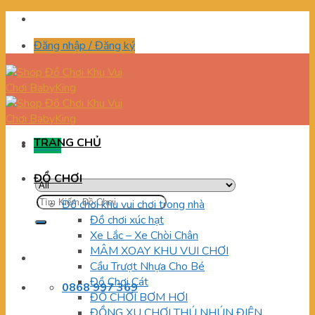
Skip
to
Đăng nhập / Đăng ký
content
TRANG CHỦ
Menu
ĐỒ CHƠI
Tìm
Đồ chơi khu vui chơi trong nhà
kiếm:
Đồ chơi xúc hạt
Xe Lắc – Xe Chòi Chân
MÂM XOAY KHU VUI CHƠI
Cầu Trượt Nhựa Cho Bé
Đồ Chơi Cát
0868 997 369
ĐỒ CHƠI BƠM HƠI
ĐỒNG XU CHƠI THÚ NHÚN ĐIỆN