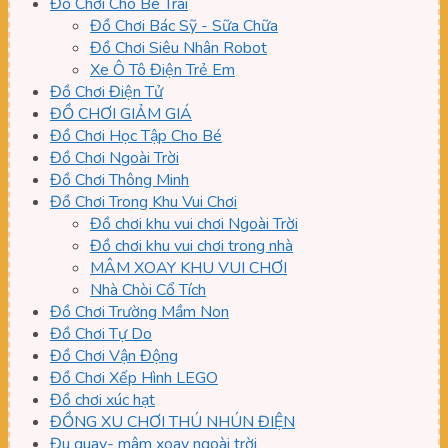
Đồ Chơi Cho Bé Trai
Đồ Chơi Bác Sỹ - Sữa Chữa
Đồ Chơi Siêu Nhân Robot
Xe Ô Tô Điện Trẻ Em
Đồ Chơi Điện Tử
ĐỒ CHƠI GIẢM GIÁ
Đồ Chơi Học Tập Cho Bé
Đồ Chơi Ngoài Trời
Đồ Chơi Thông Minh
Đồ Chơi Trong Khu Vui Chơi
Đồ chơi khu vui chơi Ngoài Trời
Đồ chơi khu vui chơi trong nhà
MÂM XOAY KHU VUI CHƠI
Nhà Chòi Cổ Tích
Đồ Chơi Trường Mầm Non
Đồ Chơi Tự Do
Đồ Chơi Vận Động
Đồ Chơi Xếp Hình LEGO
Đồ chơi xúc hạt
ĐỒNG XU CHƠI THÚ NHÚN ĐIỆN
Đu quay- mâm xoay ngoài trời