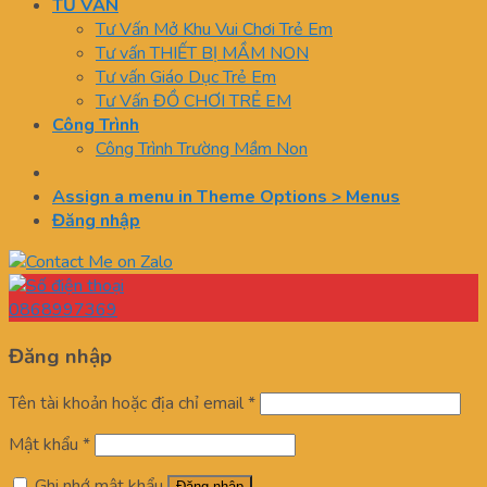
TƯ VẤN
Tư Vấn Mở Khu Vui Chơi Trẻ Em
Tư vấn THIẾT BỊ MẦM NON
Tư vấn Giáo Dục Trẻ Em
Tư Vấn ĐỒ CHƠI TRẺ EM
Công Trình
Công Trình Trường Mầm Non
Assign a menu in Theme Options > Menus
Đăng nhập
0868997369
Đăng nhập
Tên tài khoản hoặc địa chỉ email
*
Mật khẩu
*
Ghi nhớ mật khẩu
Đăng nhập