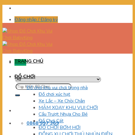
Skip
to
Đăng nhập / Đăng ký
content
TRANG CHỦ
Menu
ĐỒ CHƠI
Tìm
Đồ chơi khu vui chơi trong nhà
kiếm:
Đồ chơi xúc hạt
Xe Lắc – Xe Chòi Chân
MÂM XOAY KHU VUI CHƠI
Cầu Trượt Nhựa Cho Bé
Đồ Chơi Cát
0868 997 369
ĐỒ CHƠI BƠM HƠI
ĐỒNG XU CHƠI THÚ NHÚN ĐIỆN