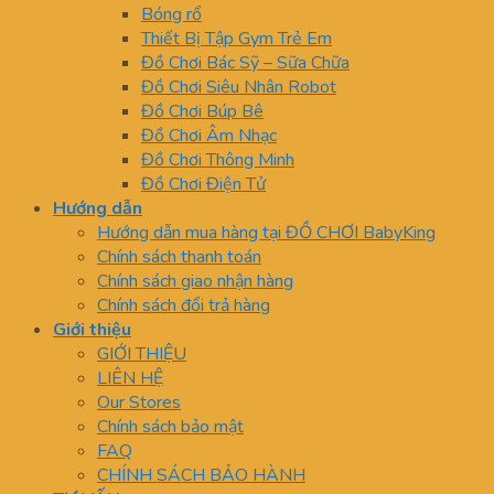
Bóng rổ
Thiết Bị Tập Gym Trẻ Em
Đồ Chơi Bác Sỹ – Sữa Chữa
Đồ Chơi Siêu Nhân Robot
Đồ Chơi Búp Bê
Đồ Chơi Âm Nhạc
Đồ Chơi Thông Minh
Đồ Chơi Điện Tử
Hướng dẫn
Hướng dẫn mua hàng tại ĐỒ CHƠI BabyKing
Chính sách thanh toán
Chính sách giao nhận hàng
Chính sách đổi trả hàng
Giới thiệu
GIỚI THIỆU
LIÊN HỆ
Our Stores
Chính sách bảo mật
FAQ
CHÍNH SÁCH BẢO HÀNH