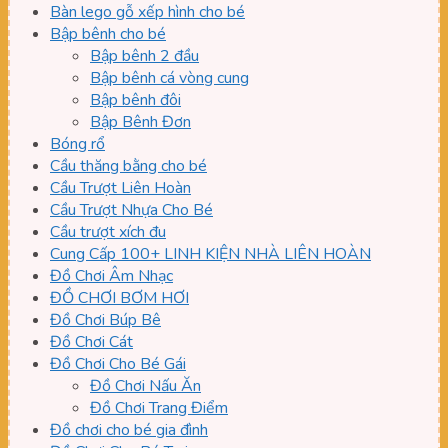
Bàn lego gỗ xếp hình cho bé
Bập bênh cho bé
Bập bênh 2 đầu
Bập bênh cá vòng cung
Bập bênh đôi
Bập Bênh Đơn
Bóng rổ
Cầu thăng bằng cho bé
Cầu Trượt Liên Hoàn
Cầu Trượt Nhựa Cho Bé
Cầu trượt xích đu
Cung Cấp 100+ LINH KIỆN NHÀ LIÊN HOÀN
Đồ Chơi Âm Nhạc
ĐỒ CHƠI BƠM HƠI
Đồ Chơi Búp Bê
Đồ Chơi Cát
Đồ Chơi Cho Bé Gái
Đồ Chơi Nấu Ăn
Đồ Chơi Trang Điểm
Đồ chơi cho bé gia đình