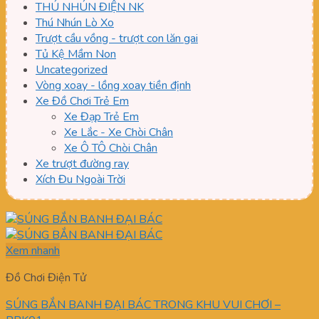
THÚ NHÚN ĐIỆN NK
Thú Nhún Lò Xo
Trượt cầu vồng - trượt con lăn gai
Tủ Kệ Mầm Non
Uncategorized
Vòng xoay - lồng xoay tiền định
Xe Đồ Chơi Trẻ Em
Xe Đạp Trẻ Em
Xe Lắc - Xe Chòi Chân
Xe Ô TÔ Chòi Chân
Xe trượt đường ray
Xích Đu Ngoài Trời
Xem nhanh
Đồ Chơi Điện Tử
SÚNG BẮN BANH ĐẠI BÁC TRONG KHU VUI CHƠI –