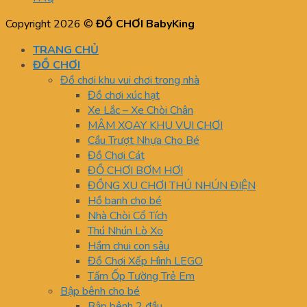
Copyright 2026 ©
ĐỒ CHƠI BabyKing
TRANG CHỦ
ĐỒ CHƠI
Đồ chơi khu vui chơi trong nhà
Đồ chơi xúc hạt
Xe Lắc – Xe Chòi Chân
MÂM XOAY KHU VUI CHƠI
Cầu Trượt Nhựa Cho Bé
Đồ Chơi Cát
ĐỒ CHƠI BƠM HƠI
ĐỒNG XU CHƠI THÚ NHÚN ĐIỆN
Hồ banh cho bé
Nhà Chòi Cổ Tích
Thú Nhún Lò Xo
Hầm chui con sâu
Đồ Chơi Xếp Hình LEGO
Tấm Ốp Tường Trẻ Em
Bập bênh cho bé
Bập bênh 2 đầu