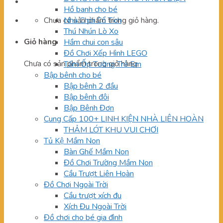
Hồ banh cho bé
Chưa có sản phẩm trong giỏ hàng.
Nhà Chòi Cổ Tích
Thú Nhún Lò Xo
Giỏ hàng
Hầm chui con sâu
Đồ Chơi Xếp Hình LEGO
Chưa có sản phẩm trong giỏ hàng.
Tấm Ốp Tường Trẻ Em
Bập bênh cho bé
Bập bênh 2 đầu
Bập bênh đôi
Bập Bênh Đơn
Cung Cấp 100+ LINH KIỆN NHÀ LIÊN HOÀN
THẢM LÓT KHU VUI CHƠI
Tủ Kệ Mầm Non
Bàn Ghế Mầm Non
Đồ Chơi Trường Mầm Non
Cầu Trượt Liên Hoàn
Đồ Chơi Ngoài Trời
Cầu trượt xích đu
Xích Đu Ngoài Trời
Đồ chơi cho bé gia đình