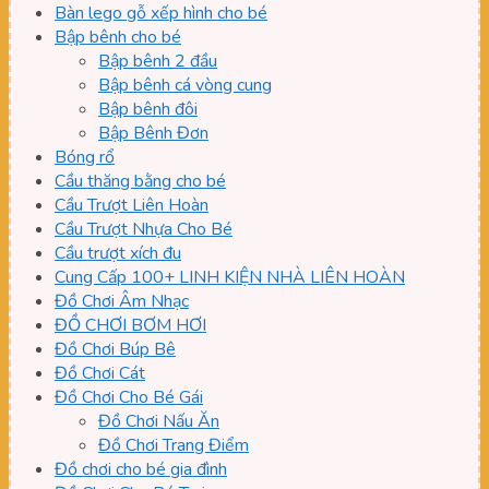
Bàn lego gỗ xếp hình cho bé
Bập bênh cho bé
Bập bênh 2 đầu
Bập bênh cá vòng cung
Bập bênh đôi
Bập Bênh Đơn
Bóng rổ
Cầu thăng bằng cho bé
Cầu Trượt Liên Hoàn
Cầu Trượt Nhựa Cho Bé
Cầu trượt xích đu
Cung Cấp 100+ LINH KIỆN NHÀ LIÊN HOÀN
Đồ Chơi Âm Nhạc
ĐỒ CHƠI BƠM HƠI
Đồ Chơi Búp Bê
Đồ Chơi Cát
Đồ Chơi Cho Bé Gái
Đồ Chơi Nấu Ăn
Đồ Chơi Trang Điểm
Đồ chơi cho bé gia đình