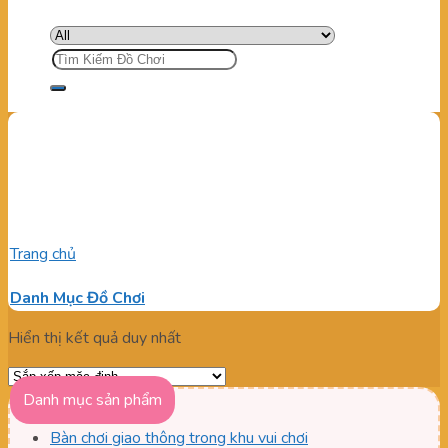
Tìm
kiếm:
Súng bắn banh lắp đặt cố
định
Trang chủ
/
Sản phẩm được gắn thẻ “Súng bắn banh lắp đặt cố
định”
Danh Mục Đồ Chơi
Hiển thị kết quả duy nhất
Danh mục sản phẩm
Bàn chơi giao thông trong khu vui chơi