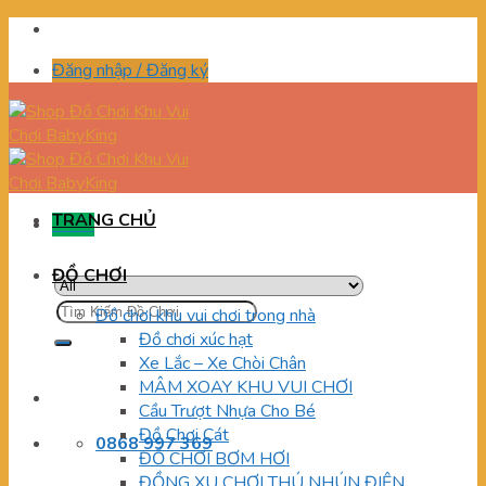
Skip
to
Đăng nhập / Đăng ký
content
TRANG CHỦ
Menu
ĐỒ CHƠI
Tìm
Đồ chơi khu vui chơi trong nhà
kiếm:
Đồ chơi xúc hạt
Xe Lắc – Xe Chòi Chân
MÂM XOAY KHU VUI CHƠI
Cầu Trượt Nhựa Cho Bé
Đồ Chơi Cát
0868 997 369
ĐỒ CHƠI BƠM HƠI
ĐỒNG XU CHƠI THÚ NHÚN ĐIỆN