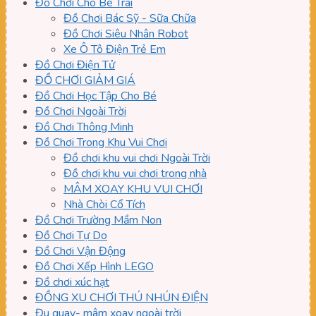
Đồ Chơi Cho Bé Trai
Đồ Chơi Bác Sỹ - Sữa Chữa
Đồ Chơi Siêu Nhân Robot
Xe Ô Tô Điện Trẻ Em
Đồ Chơi Điện Tử
ĐỒ CHƠI GIẢM GIÁ
Đồ Chơi Học Tập Cho Bé
Đồ Chơi Ngoài Trời
Đồ Chơi Thông Minh
Đồ Chơi Trong Khu Vui Chơi
Đồ chơi khu vui chơi Ngoài Trời
Đồ chơi khu vui chơi trong nhà
MÂM XOAY KHU VUI CHƠI
Nhà Chòi Cổ Tích
Đồ Chơi Trường Mầm Non
Đồ Chơi Tự Do
Đồ Chơi Vận Động
Đồ Chơi Xếp Hình LEGO
Đồ chơi xúc hạt
ĐỒNG XU CHƠI THÚ NHÚN ĐIỆN
Đu quay- mâm xoay ngoài trời