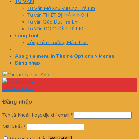
TƯ VẤN
Tư Vấn Mở Khu Vui Chơi Trẻ Em
Tư vấn THIẾT BỊ MẦM NON
Tư vấn Giáo Dục Trẻ Em
Tư Vấn ĐỒ CHƠI TRẺ EM
Công Trình
Công Trình Trường Mầm Non
Assign a menu in Theme Options > Menus
Đăng nhập
0868997369
Đăng nhập
Tên tài khoản hoặc địa chỉ email
*
Mật khẩu
*
Ghi nhớ mật khẩu
Đăng nhập