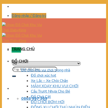
Skip
to
Đăng nhập / Đăng ký
content
TRANG CHỦ
Menu
ĐỒ CHƠI
Tìm
Đồ chơi khu vui chơi trong nhà
kiếm:
Đồ chơi xúc hạt
Xe Lắc – Xe Chòi Chân
MÂM XOAY KHU VUI CHƠI
Cầu Trượt Nhựa Cho Bé
Đồ Chơi Cát
0868 997 369
ĐỒ CHƠI BƠM HƠI
ĐỒNG XU CHƠI THÚ NHÚN ĐIỆN