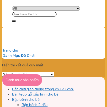
Tìm
kiếm:
Súng bắn banh trẻ em
Trang chủ
/
Sản phẩm được gắn thẻ “Súng bắn banh trẻ em”
Danh Mục Đồ Chơi
Hiển thị kết quả duy nhất
Danh mục sản phẩm
Bàn chơi giao thông trong khu vui chơi
Bàn lego gỗ xếp hình cho bé
Bập bênh cho bé
Bập bênh 2 đầu