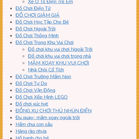
Xe Ô Tô Điện Trẻ Em
Đồ Chơi Điện Tử
ĐỒ CHƠI GIẢM GIÁ
Đồ Chơi Học Tập Cho Bé
Đồ Chơi Ngoài Trời
Đồ Chơi Thông Minh
Đồ Chơi Trong Khu Vui Chơi
Đồ chơi khu vui chơi Ngoài Trời
Đồ chơi khu vui chơi trong nhà
MÂM XOAY KHU VUI CHƠI
Nhà Chòi Cổ Tích
Đồ Chơi Trường Mầm Non
Đồ Chơi Tự Do
Đồ Chơi Vận Động
Đồ Chơi Xếp Hình LEGO
Đồ chơi xúc hạt
ĐỒNG XU CHƠI THÚ NHÚN ĐIỆN
Đu quay- mâm xoay ngoài trời
Hầm chui con sâu
Hàng rào nhựa
Hồ banh cho bé