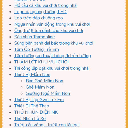
Hồ câu cá khu vui chơi trong nhà
Lego dạ quang tường LED
Leo trèo đập chuông reo
Ngựa nhún vận động trong khu vui chơi
Ống trượt loa dành cho khu vui chơi
Sàn nhún Trampoline
Súng bắn banh đại bác trong khu vui chơi
Tấm Ốp Tường Trẻ Em
Tấm tường ảo thuật bóng đi trên tường
THẢM LÓT KHU VUI CHƠI
Thi công lắp đặt khu vui chơi trong nhà
Thiết Bị Mầm Non
Bàn Ghế Mầm Non
Ghế Mầm Non
Giường Ngủ Mầm Non
Thiết Bị Tập Gym Trẻ Em
Thiết Bị Thể Thao
THÚ NHÚN ĐIỆN NK
Thú Nhún Lò Xo
Trượt cầu vồng - trượt con lăn gai