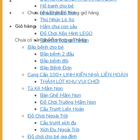
Hồ banh cho bé
Chưa có sản phẩm trong giỏ hàng.
Nhà Chòi Cổ Tích
Thú Nhún Lò Xo
Giỏ hàng
Hầm chui con sâu
Đồ Chơi Xếp Hình LEGO
Chưa có sản phẩm trong giỏ hàng.
Tấm Ốp Tường Trẻ Em
Bập bênh cho bé
Bập bênh 2 đầu
Bập bênh đôi
Bập Bênh Đơn
Cung Cấp 100+ LINH KIỆN NHÀ LIÊN HOÀN
THẢM LÓT KHU VUI CHƠI
Tủ Kệ Mầm Non
Bàn Ghế Mầm Non
Đồ Chơi Trường Mầm Non
Cầu Trượt Liên Hoàn
Đồ Chơi Ngoài Trời
Cầu trượt xích đu
Xích Đu Ngoài Trời
Đồ chơi cho bé gia đình