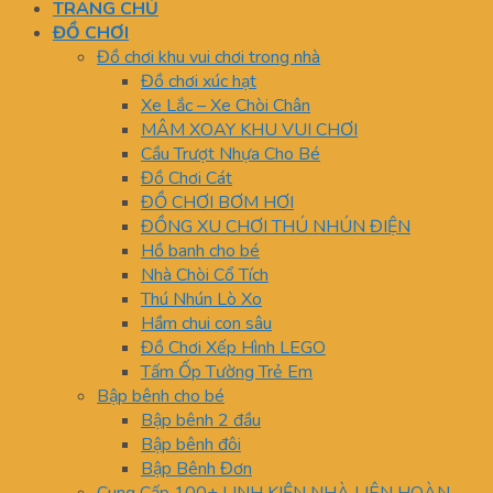
TRANG CHỦ
ĐỒ CHƠI
Đồ chơi khu vui chơi trong nhà
Đồ chơi xúc hạt
Xe Lắc – Xe Chòi Chân
MÂM XOAY KHU VUI CHƠI
Cầu Trượt Nhựa Cho Bé
Đồ Chơi Cát
ĐỒ CHƠI BƠM HƠI
ĐỒNG XU CHƠI THÚ NHÚN ĐIỆN
Hồ banh cho bé
Nhà Chòi Cổ Tích
Thú Nhún Lò Xo
Hầm chui con sâu
Đồ Chơi Xếp Hình LEGO
Tấm Ốp Tường Trẻ Em
Bập bênh cho bé
Bập bênh 2 đầu
Bập bênh đôi
Bập Bênh Đơn