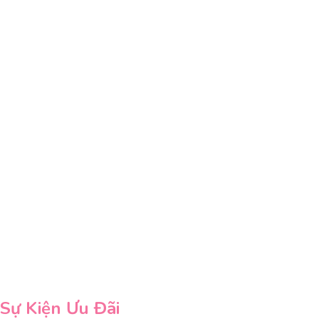
Sự Kiện Ưu Đãi