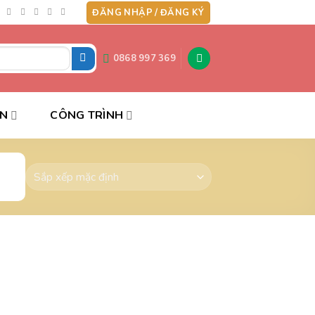
ĐĂNG NHẬP / ĐĂNG KÝ
0868 997 369
ẤN
CÔNG TRÌNH