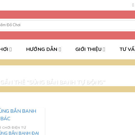
HƠI
HƯỚNG DẪN
GIỚI THIỆU
TƯ V
GẮN THẺ “SÚNG BẮN BANH TỰ ĐỘNG”
 CHƠI ĐIỆN TỬ
ÚNG BẮN BANH ĐẠI