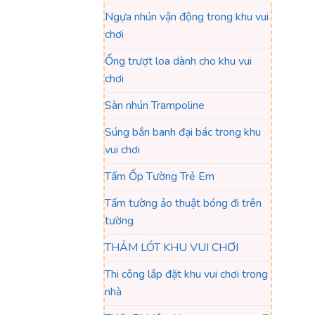
Ngựa nhún vận động trong khu vui
chơi
Ống trượt loa dành cho khu vui
chơi
Sàn nhún Trampoline
Súng bắn banh đại bác trong khu
vui chơi
Tấm Ốp Tường Trẻ Em
Tấm tường ảo thuật bóng đi trên
tường
THẢM LÓT KHU VUI CHƠI
Thi công lắp đặt khu vui chơi trong
nhà