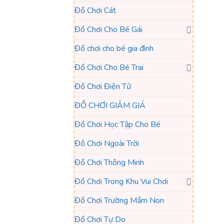
Đồ Chơi Cát
Đồ Chơi Cho Bé Gái
Đồ chơi cho bé gia đình
Đồ Chơi Cho Bé Trai
Đồ Chơi Điện Tử
ĐỒ CHƠI GIẢM GIÁ
Đồ Chơi Học Tập Cho Bé
Đồ Chơi Ngoài Trời
Đồ Chơi Thông Minh
Đồ Chơi Trong Khu Vui Chơi
Đồ Chơi Trường Mầm Non
Đồ Chơi Tự Do