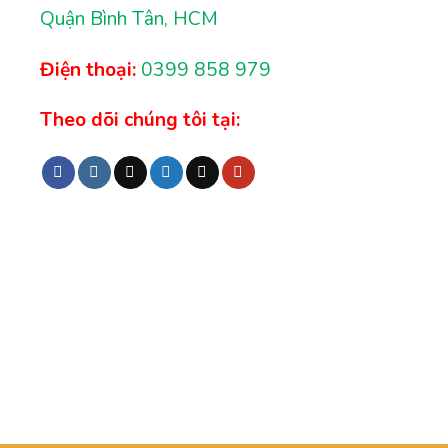
Quận Bình Tân, HCM
Điện thoại:
0399 858 979
Theo dõi chúng tôi tại: