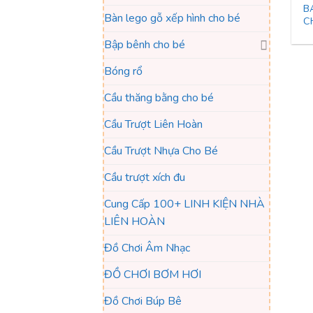
B
Bàn lego gỗ xếp hình cho bé
C
Bập bênh cho bé
Bóng rổ
Cầu thăng bằng cho bé
Cầu Trượt Liên Hoàn
Cầu Trượt Nhựa Cho Bé
Cầu trượt xích đu
Cung Cấp 100+ LINH KIỆN NHÀ
LIÊN HOÀN
Đồ Chơi Âm Nhạc
ĐỒ CHƠI BƠM HƠI
Đồ Chơi Búp Bê