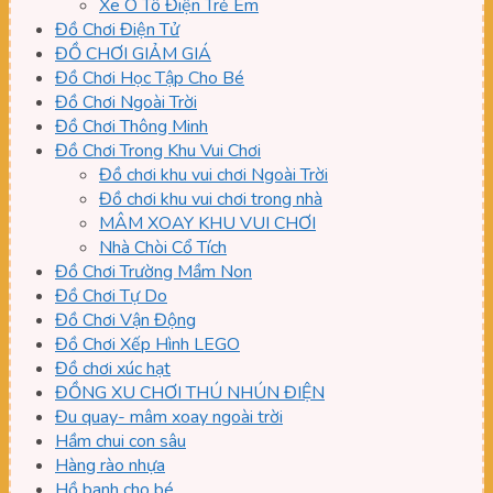
Xe Ô Tô Điện Trẻ Em
Đồ Chơi Điện Tử
ĐỒ CHƠI GIẢM GIÁ
Đồ Chơi Học Tập Cho Bé
Đồ Chơi Ngoài Trời
Đồ Chơi Thông Minh
Đồ Chơi Trong Khu Vui Chơi
Đồ chơi khu vui chơi Ngoài Trời
Đồ chơi khu vui chơi trong nhà
MÂM XOAY KHU VUI CHƠI
Nhà Chòi Cổ Tích
Đồ Chơi Trường Mầm Non
Đồ Chơi Tự Do
Đồ Chơi Vận Động
Đồ Chơi Xếp Hình LEGO
Đồ chơi xúc hạt
ĐỒNG XU CHƠI THÚ NHÚN ĐIỆN
Đu quay- mâm xoay ngoài trời
Hầm chui con sâu
Hàng rào nhựa
Hồ banh cho bé