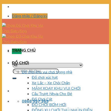
Skip
to
Đăng nhập / Đăng ký
content
TRANG CHỦ
Menu
ĐỒ CHƠI
Tìm
Đồ chơi khu vui chơi trong nhà
kiếm:
Đồ chơi xúc hạt
Xe Lắc – Xe Chòi Chân
MÂM XOAY KHU VUI CHƠI
Cầu Trượt Nhựa Cho Bé
Đồ Chơi Cát
0868 997 369
ĐỒ CHƠI BƠM HƠI
ĐỒNG XU CHƠI THÚ NHÚN ĐIỆN