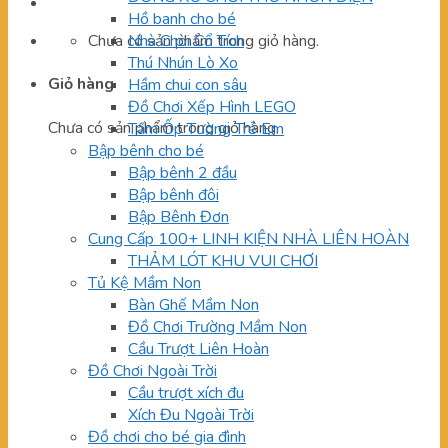
Hồ banh cho bé
Chưa có sản phẩm trong giỏ hàng.
Nhà Chòi Cổ Tích
Thú Nhún Lò Xo
Giỏ hàng
Hầm chui con sâu
Đồ Chơi Xếp Hình LEGO
Chưa có sản phẩm trong giỏ hàng.
Tấm Ốp Tường Trẻ Em
Bập bênh cho bé
Bập bênh 2 đầu
Bập bênh đôi
Bập Bênh Đơn
Cung Cấp 100+ LINH KIỆN NHÀ LIÊN HOÀN
THẢM LÓT KHU VUI CHƠI
Tủ Kệ Mầm Non
Bàn Ghế Mầm Non
Đồ Chơi Trường Mầm Non
Cầu Trượt Liên Hoàn
Đồ Chơi Ngoài Trời
Cầu trượt xích đu
Xích Đu Ngoài Trời
Đồ chơi cho bé gia đình