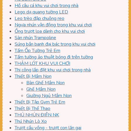
Hồ câu cá khu vui chơi trong nhà
Lego dạ quang tường LED
Leo trèo đập chuông reo
Ngựa nhún vận động trong khu vui chơi
Ống trượt loa dành cho khu vui chơi
Sàn nhún Trampoline
Súng bắn banh đại bác trong khu vui chơi
Tấm Ốp Tường Trẻ Em
Tấm tường ảo thuật bóng đi trên tường
THẢM LÓT KHU VUI CHƠI
Thi công lắp đặt khu vui chơi trong nhà
Thiết Bị Mầm Non
Bàn Ghế Mầm Non
Ghế Mầm Non
Giường Ngủ Mầm Non
Thiết Bị Tập Gym Trẻ Em
Thiết Bị Thể Thao
THÚ NHÚN ĐIỆN NK
Thú Nhún Lò Xo
Trượt cầu vồng - trượt con lăn gai