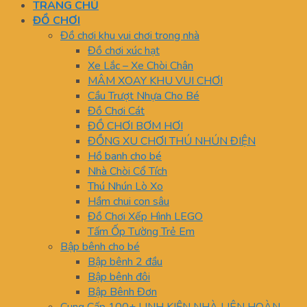
TRANG CHỦ
ĐỒ CHƠI
Đồ chơi khu vui chơi trong nhà
Đồ chơi xúc hạt
Xe Lắc – Xe Chòi Chân
MÂM XOAY KHU VUI CHƠI
Cầu Trượt Nhựa Cho Bé
Đồ Chơi Cát
ĐỒ CHƠI BƠM HƠI
ĐỒNG XU CHƠI THÚ NHÚN ĐIỆN
Hồ banh cho bé
Nhà Chòi Cổ Tích
Thú Nhún Lò Xo
Hầm chui con sâu
Đồ Chơi Xếp Hình LEGO
Tấm Ốp Tường Trẻ Em
Bập bênh cho bé
Bập bênh 2 đầu
Bập bênh đôi
Bập Bênh Đơn