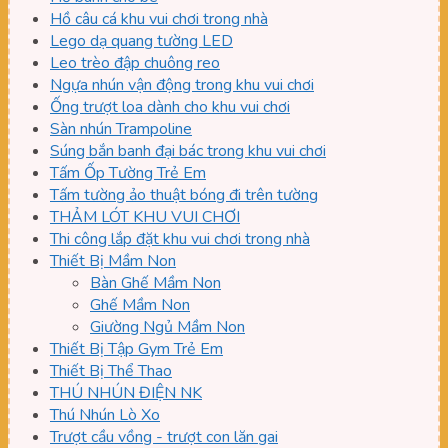
Hồ câu cá khu vui chơi trong nhà
Lego dạ quang tường LED
Leo trèo đập chuông reo
Ngựa nhún vận động trong khu vui chơi
Ống trượt loa dành cho khu vui chơi
Sàn nhún Trampoline
Súng bắn banh đại bác trong khu vui chơi
Tấm Ốp Tường Trẻ Em
Tấm tường ảo thuật bóng đi trên tường
THẢM LÓT KHU VUI CHƠI
Thi công lắp đặt khu vui chơi trong nhà
Thiết Bị Mầm Non
Bàn Ghế Mầm Non
Ghế Mầm Non
Giường Ngủ Mầm Non
Thiết Bị Tập Gym Trẻ Em
Thiết Bị Thể Thao
THÚ NHÚN ĐIỆN NK
Thú Nhún Lò Xo
Trượt cầu vồng - trượt con lăn gai