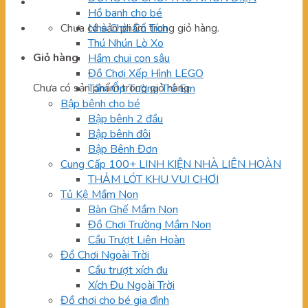
Hồ banh cho bé
Chưa có sản phẩm trong giỏ hàng.
Nhà Chòi Cổ Tích
Thú Nhún Lò Xo
Giỏ hàng
Hầm chui con sâu
Đồ Chơi Xếp Hình LEGO
Chưa có sản phẩm trong giỏ hàng.
Tấm Ốp Tường Trẻ Em
Bập bênh cho bé
Bập bênh 2 đầu
Bập bênh đôi
Bập Bênh Đơn
Cung Cấp 100+ LINH KIỆN NHÀ LIÊN HOÀN
THẢM LÓT KHU VUI CHƠI
Tủ Kệ Mầm Non
Bàn Ghế Mầm Non
Đồ Chơi Trường Mầm Non
Cầu Trượt Liên Hoàn
Đồ Chơi Ngoài Trời
Cầu trượt xích đu
Xích Đu Ngoài Trời
Đồ chơi cho bé gia đình