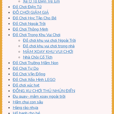
Xe Ô Tô Điện Trẻ Em
Đồ Chơi Điện Tử
ĐỒ CHƠI GIẢM GIÁ
Đồ Chơi Học Tập Cho Bé
Đồ Chơi Ngoài Trời
Đồ Chơi Thông Minh
Đồ Chơi Trong Khu Vui Chơi
Đồ chơi khu vui chơi Ngoài Trời
Đồ chơi khu vui chơi trong nhà
MÂM XOAY KHU VUI CHƠI
Nhà Chòi Cổ Tích
Đồ Chơi Trường Mầm Non
Đồ Chơi Tự Do
Đồ Chơi Vận Động
Đồ Chơi Xếp Hình LEGO
Đồ chơi xúc hạt
ĐỒNG XU CHƠI THÚ NHÚN ĐIỆN
Đu quay- mâm xoay ngoài trời
Hầm chui con sâu
Hàng rào nhựa
Hồ banh cho bé