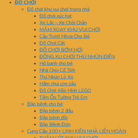
ĐỒ CHƠI
Đồ chơi khu vui chơi trong nhà
Đồ chơi xúc hạt
Xe Lắc – Xe Chòi Chân
MÂM XOAY KHU VUI CHƠI
Cầu Trượt Nhựa Cho Bé
Đồ Chơi Cát
ĐỒ CHƠI BƠM HƠI
ĐỒNG XU CHƠI THÚ NHÚN ĐIỆN
Hồ banh cho bé
Nhà Chòi Cổ Tích
Thú Nhún Lò Xo
Hầm chui con sâu
Đồ Chơi Xếp Hình LEGO
Tấm Ốp Tường Trẻ Em
Bập bênh cho bé
Bập bênh 2 đầu
Bập bênh đôi
Bập Bênh Đơn
Cung Cấp 100+ LINH KIỆN NHÀ LIÊN HOÀN