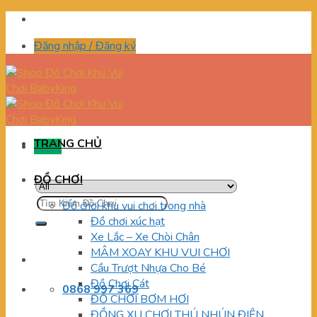
Skip
to
Đăng nhập / Đăng ký
content
TRANG CHỦ
Menu
ĐỒ CHƠI
Tìm
Đồ chơi khu vui chơi trong nhà
kiếm:
Đồ chơi xúc hạt
Xe Lắc – Xe Chòi Chân
MÂM XOAY KHU VUI CHƠI
Cầu Trượt Nhựa Cho Bé
Đồ Chơi Cát
0868 997 369
ĐỒ CHƠI BƠM HƠI
ĐỒNG XU CHƠI THÚ NHÚN ĐIỆN