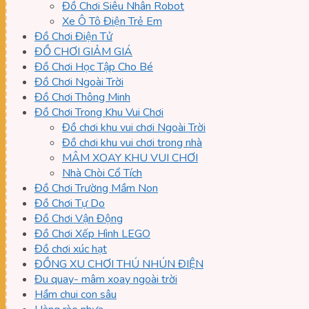
Đồ Chơi Siêu Nhân Robot
Xe Ô Tô Điện Trẻ Em
Đồ Chơi Điện Tử
ĐỒ CHƠI GIẢM GIÁ
Đồ Chơi Học Tập Cho Bé
Đồ Chơi Ngoài Trời
Đồ Chơi Thông Minh
Đồ Chơi Trong Khu Vui Chơi
Đồ chơi khu vui chơi Ngoài Trời
Đồ chơi khu vui chơi trong nhà
MÂM XOAY KHU VUI CHƠI
Nhà Chòi Cổ Tích
Đồ Chơi Trường Mầm Non
Đồ Chơi Tự Do
Đồ Chơi Vận Động
Đồ Chơi Xếp Hình LEGO
Đồ chơi xúc hạt
ĐỒNG XU CHƠI THÚ NHÚN ĐIỆN
Đu quay- mâm xoay ngoài trời
Hầm chui con sâu