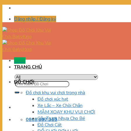
Skip
to
Đăng nhập / Đăng ký
content
Menu
TRANG CHỦ
ĐỒ CHƠI
Tìm
kiếm:
Đồ chơi khu vui chơi trong nhà
Đồ chơi xúc hạt
Xe Lắc – Xe Chòi Chân
MÂM XOAY KHU VUI CHƠI
Cầu Trượt Nhựa Cho Bé
0868 997 369
Đồ Chơi Cát