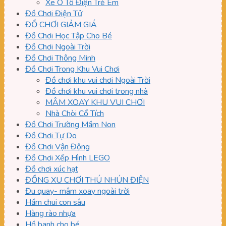
Xe Ô Tô Điện Trẻ Em
Đồ Chơi Điện Tử
ĐỒ CHƠI GIẢM GIÁ
Đồ Chơi Học Tập Cho Bé
Đồ Chơi Ngoài Trời
Đồ Chơi Thông Minh
Đồ Chơi Trong Khu Vui Chơi
Đồ chơi khu vui chơi Ngoài Trời
Đồ chơi khu vui chơi trong nhà
MÂM XOAY KHU VUI CHƠI
Nhà Chòi Cổ Tích
Đồ Chơi Trường Mầm Non
Đồ Chơi Tự Do
Đồ Chơi Vận Động
Đồ Chơi Xếp Hình LEGO
Đồ chơi xúc hạt
ĐỒNG XU CHƠI THÚ NHÚN ĐIỆN
Đu quay- mâm xoay ngoài trời
Hầm chui con sâu
Hàng rào nhựa
Hồ banh cho bé