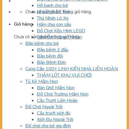
Hồ banh cho bé
Chưa có sản phẩm trong giỏ hàng.
Nhà Chòi Cổ Tích
Thú Nhún Lò Xo
Giỏ hàng
Hầm chui con sâu
Đồ Chơi Xếp Hình LEGO
Chưa có sản phẩm trong giỏ hàng.
Tấm Ốp Tường Trẻ Em
Bập bênh cho bé
Bập bênh 2 đầu
Bập bênh đôi
Bập Bênh Đơn
Cung Cấp 100+ LINH KIỆN NHÀ LIÊN HOÀN
THẢM LÓT KHU VUI CHƠI
Tủ Kệ Mầm Non
Bàn Ghế Mầm Non
Đồ Chơi Trường Mầm Non
Cầu Trượt Liên Hoàn
Đồ Chơi Ngoài Trời
Cầu trượt xích đu
Xích Đu Ngoài Trời
Đồ chơi cho bé gia đình