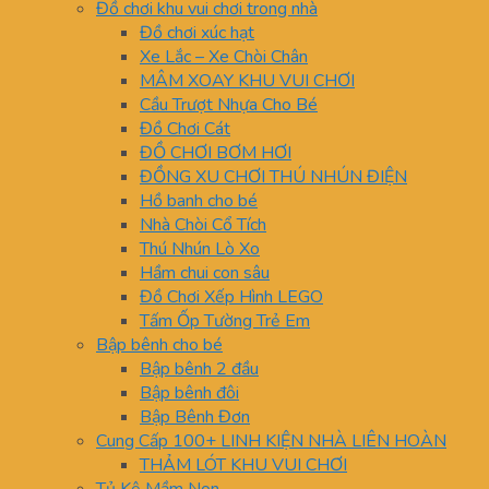
Đồ chơi khu vui chơi trong nhà
Đồ chơi xúc hạt
Xe Lắc – Xe Chòi Chân
MÂM XOAY KHU VUI CHƠI
Cầu Trượt Nhựa Cho Bé
Đồ Chơi Cát
ĐỒ CHƠI BƠM HƠI
ĐỒNG XU CHƠI THÚ NHÚN ĐIỆN
Hồ banh cho bé
Nhà Chòi Cổ Tích
Thú Nhún Lò Xo
Hầm chui con sâu
Đồ Chơi Xếp Hình LEGO
Tấm Ốp Tường Trẻ Em
Bập bênh cho bé
Bập bênh 2 đầu
Bập bênh đôi
Bập Bênh Đơn
Cung Cấp 100+ LINH KIỆN NHÀ LIÊN HOÀN
THẢM LÓT KHU VUI CHƠI