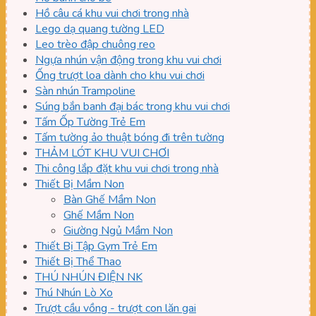
Hồ câu cá khu vui chơi trong nhà
Lego dạ quang tường LED
Leo trèo đập chuông reo
Ngựa nhún vận động trong khu vui chơi
Ống trượt loa dành cho khu vui chơi
Sàn nhún Trampoline
Súng bắn banh đại bác trong khu vui chơi
Tấm Ốp Tường Trẻ Em
Tấm tường ảo thuật bóng đi trên tường
THẢM LÓT KHU VUI CHƠI
Thi công lắp đặt khu vui chơi trong nhà
Thiết Bị Mầm Non
Bàn Ghế Mầm Non
Ghế Mầm Non
Giường Ngủ Mầm Non
Thiết Bị Tập Gym Trẻ Em
Thiết Bị Thể Thao
THÚ NHÚN ĐIỆN NK
Thú Nhún Lò Xo
Trượt cầu vồng - trượt con lăn gai