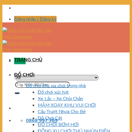
Skip
to
Đăng nhập / Đăng ký
content
TRANG CHỦ
Menu
ĐỒ CHƠI
Tìm
Đồ chơi khu vui chơi trong nhà
kiếm:
Đồ chơi xúc hạt
Xe Lắc – Xe Chòi Chân
MÂM XOAY KHU VUI CHƠI
Cầu Trượt Nhựa Cho Bé
Đồ Chơi Cát
0868 997 369
ĐỒ CHƠI BƠM HƠI
ĐỒNG XU CHƠI THÚ NHÚN ĐIỆN