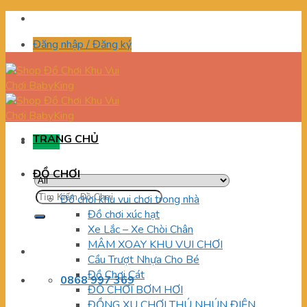
Skip
to
Đăng nhập / Đăng ký
content
TRANG CHỦ
Menu
ĐỒ CHƠI
Tìm
Đồ chơi khu vui chơi trong nhà
kiếm:
Đồ chơi xúc hạt
Xe Lắc – Xe Chòi Chân
MÂM XOAY KHU VUI CHƠI
Cầu Trượt Nhựa Cho Bé
Đồ Chơi Cát
0868 997 369
ĐỒ CHƠI BƠM HƠI
ĐỒNG XU CHƠI THÚ NHÚN ĐIỆN