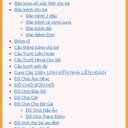
Bàn lego gỗ xếp hình cho bé
Bập bênh cho bé
Bập bênh 2 đầu
Bập bênh cá vòng cung
Bập bênh đôi
Bập Bênh Đơn
Bóng rổ
Cầu thăng bằng cho bé
Cầu Trượt Liên Hoàn
Cầu Trượt Nhựa Cho Bé
Cầu trượt xích đu
Cung Cấp 100+ LINH KIỆN NHÀ LIÊN HOÀN
Đồ Chơi Âm Nhạc
ĐỒ CHƠI BƠM HƠI
Đồ Chơi Búp Bê
Đồ Chơi Cát
Đồ Chơi Cho Bé Gái
Đồ Chơi Nấu Ăn
Đồ Chơi Trang Điểm
Đồ chơi cho bé gia đình