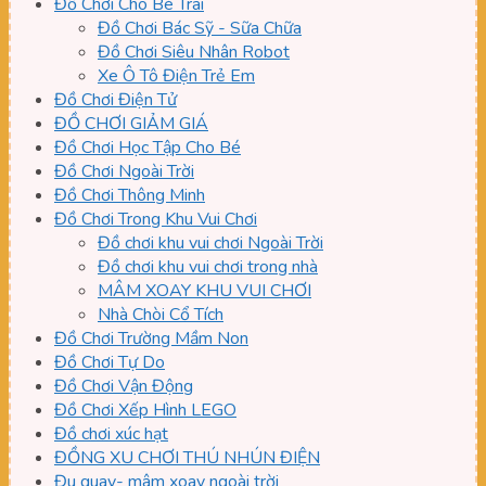
Đồ Chơi Cho Bé Trai
Đồ Chơi Bác Sỹ - Sữa Chữa
Đồ Chơi Siêu Nhân Robot
Xe Ô Tô Điện Trẻ Em
Đồ Chơi Điện Tử
ĐỒ CHƠI GIẢM GIÁ
Đồ Chơi Học Tập Cho Bé
Đồ Chơi Ngoài Trời
Đồ Chơi Thông Minh
Đồ Chơi Trong Khu Vui Chơi
Đồ chơi khu vui chơi Ngoài Trời
Đồ chơi khu vui chơi trong nhà
MÂM XOAY KHU VUI CHƠI
Nhà Chòi Cổ Tích
Đồ Chơi Trường Mầm Non
Đồ Chơi Tự Do
Đồ Chơi Vận Động
Đồ Chơi Xếp Hình LEGO
Đồ chơi xúc hạt
ĐỒNG XU CHƠI THÚ NHÚN ĐIỆN
Đu quay- mâm xoay ngoài trời