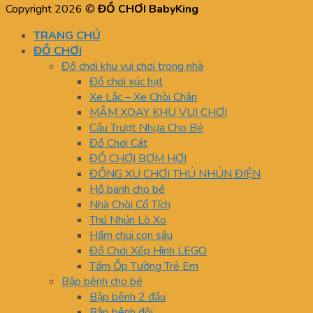
Copyright 2026 ©
ĐỒ CHƠI BabyKing
TRANG CHỦ
ĐỒ CHƠI
Đồ chơi khu vui chơi trong nhà
Đồ chơi xúc hạt
Xe Lắc – Xe Chòi Chân
MÂM XOAY KHU VUI CHƠI
Cầu Trượt Nhựa Cho Bé
Đồ Chơi Cát
ĐỒ CHƠI BƠM HƠI
ĐỒNG XU CHƠI THÚ NHÚN ĐIỆN
Hồ banh cho bé
Nhà Chòi Cổ Tích
Thú Nhún Lò Xo
Hầm chui con sâu
Đồ Chơi Xếp Hình LEGO
Tấm Ốp Tường Trẻ Em
Bập bênh cho bé
Bập bênh 2 đầu
Bập bênh đôi