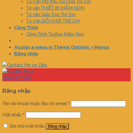
Tư Vấn Mở Khu Vui Chơi Trẻ Em
Tư vấn THIẾT BỊ MẦM NON
Tư vấn Giáo Dục Trẻ Em
Tư Vấn ĐỒ CHƠI TRẺ EM
Công Trình
Công Trình Trường Mầm Non
Assign a menu in Theme Options > Menus
Đăng nhập
0868997369
Đăng nhập
Tên tài khoản hoặc địa chỉ email
*
Mật khẩu
*
Ghi nhớ mật khẩu
Đăng nhập