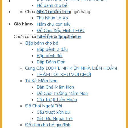
Hồ banh cho bé
Chưa có sản phẩm trong giỏ hàng.
Nhà Chòi Cổ Tích
Thú Nhún Lò Xo
Giỏ hàng
Hầm chui con sâu
Đồ Chơi Xếp Hình LEGO
Chưa có sản phẩm trong giỏ hàng.
Tấm Ốp Tường Trẻ Em
Bập bênh cho bé
Bập bênh 2 đầu
Bập bênh đôi
Bập Bênh Đơn
Cung Cấp 100+ LINH KIỆN NHÀ LIÊN HOÀN
THẢM LÓT KHU VUI CHƠI
Tủ Kệ Mầm Non
Bàn Ghế Mầm Non
Đồ Chơi Trường Mầm Non
Cầu Trượt Liên Hoàn
Đồ Chơi Ngoài Trời
Cầu trượt xích đu
Xích Đu Ngoài Trời
Đồ chơi cho bé gia đình