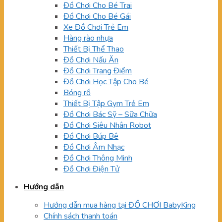
Đồ Chơi Cho Bé Trai
Đồ Chơi Cho Bé Gái
Xe Đồ Chơi Trẻ Em
Hàng rào nhựa
Thiết Bị Thể Thao
Đồ Chơi Nấu Ăn
Đồ Chơi Trang Điểm
Đồ Chơi Học Tập Cho Bé
Bóng rổ
Thiết Bị Tập Gym Trẻ Em
Đồ Chơi Bác Sỹ – Sữa Chữa
Đồ Chơi Siêu Nhân Robot
Đồ Chơi Búp Bê
Đồ Chơi Âm Nhạc
Đồ Chơi Thông Minh
Đồ Chơi Điện Tử
Hướng dẫn
Hướng dẫn mua hàng tại ĐỒ CHƠI BabyKing
Chính sách thanh toán