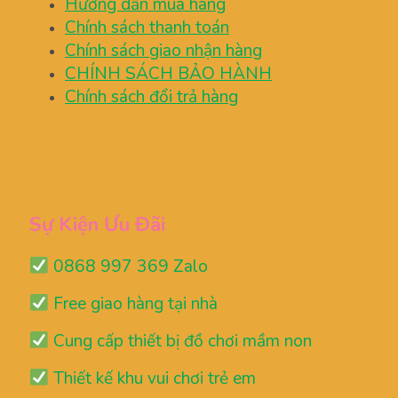
Hướng dẫn mua hàng
Chính sách thanh toán
Chính sách giao nhận hàng
CHÍNH SÁCH BẢO HÀNH
Chính sách đổi trả hàng
Sự Kiện Ưu Đãi
0868 997 369 Zalo
Free giao hàng tại nhà
Cung cấp thiết bị đồ chơi mầm non
Thiết kế khu vui chơi trẻ em