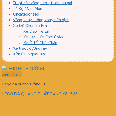
Trượt cầu vồng - trượt con lăn gai
Tủ Kệ Mầm Non
Uncategorized
Vòng xoay - lồng xoay tiền định
Xe Đồ Chơi Trẻ Em
Xe Đạp Trẻ Em
Xe Lắc - Xe Chòi Chân
Xe Ô TÔ Chòi Chân
Xe trượt đường ray
Xích Đu Ngoài Trời
Xem nhanh
Lego dạ quang tường LED
LEGO DẠ QUANG PHÁT SÁNG K81566