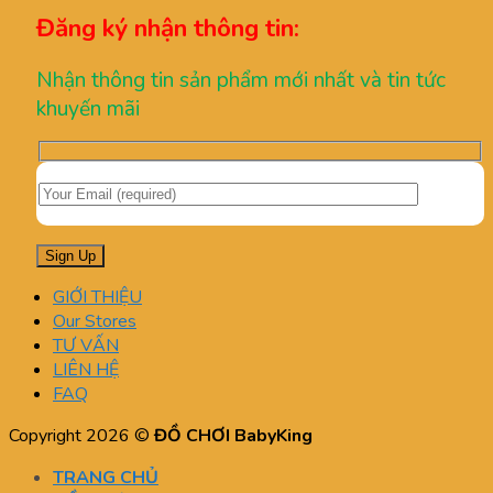
Đăng ký nhận thông tin:
Nhận thông tin sản phẩm mới nhất và tin tức
khuyến mãi
GIỚI THIỆU
Our Stores
TƯ VẤN
LIÊN HỆ
FAQ
Copyright 2026 ©
ĐỒ CHƠI BabyKing
TRANG CHỦ