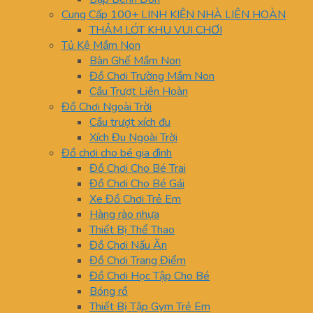
Cung Cấp 100+ LINH KIỆN NHÀ LIÊN HOÀN
THẢM LÓT KHU VUI CHƠI
Tủ Kệ Mầm Non
Bàn Ghế Mầm Non
Đồ Chơi Trường Mầm Non
Cầu Trượt Liên Hoàn
Đồ Chơi Ngoài Trời
Cầu trượt xích đu
Xích Đu Ngoài Trời
Đồ chơi cho bé gia đình
Đồ Chơi Cho Bé Trai
Đồ Chơi Cho Bé Gái
Xe Đồ Chơi Trẻ Em
Hàng rào nhựa
Thiết Bị Thể Thao
Đồ Chơi Nấu Ăn
Đồ Chơi Trang Điểm
Đồ Chơi Học Tập Cho Bé
Bóng rổ
Thiết Bị Tập Gym Trẻ Em