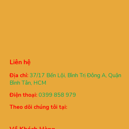
Liên hệ
Địa chỉ:
37/17 Bến Lội, Bình Trị Đông A, Quận
Bình Tân, HCM
Điện thoại:
0399 858 979
Theo dõi chúng tôi tại: