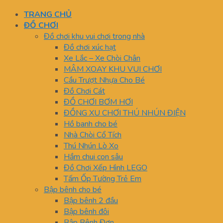
TRANG CHỦ
ĐỒ CHƠI
Đồ chơi khu vui chơi trong nhà
Đồ chơi xúc hạt
Xe Lắc – Xe Chòi Chân
MÂM XOAY KHU VUI CHƠI
Cầu Trượt Nhựa Cho Bé
Đồ Chơi Cát
ĐỒ CHƠI BƠM HƠI
ĐỒNG XU CHƠI THÚ NHÚN ĐIỆN
Hồ banh cho bé
Nhà Chòi Cổ Tích
Thú Nhún Lò Xo
Hầm chui con sâu
Đồ Chơi Xếp Hình LEGO
Tấm Ốp Tường Trẻ Em
Bập bênh cho bé
Bập bênh 2 đầu
Bập bênh đôi
Bập Bênh Đơn