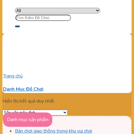
Tìm
kiếm:
Trò chơi trí tuệ màu sắc cho
bé
Trang chủ
/
Sản phẩm được gắn thẻ “Trò chơi trí tuệ màu sắc
cho bé”
Danh Mục Đồ Chơi
Hiển thị kết quả duy nhất
Danh mục sản phẩm
Bàn chơi giao thông trong khu vui chơi