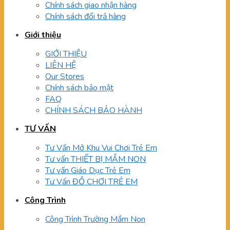
Chính sách giao nhận hàng
Chính sách đổi trả hàng
Giới thiệu
GIỚI THIỆU
LIÊN HỆ
Our Stores
Chính sách bảo mật
FAQ
CHÍNH SÁCH BẢO HÀNH
TƯ VẤN
Tư Vấn Mở Khu Vui Chơi Trẻ Em
Tư vấn THIẾT BỊ MẦM NON
Tư vấn Giáo Dục Trẻ Em
Tư Vấn ĐỒ CHƠI TRẺ EM
Công Trình
Công Trình Trường Mầm Non