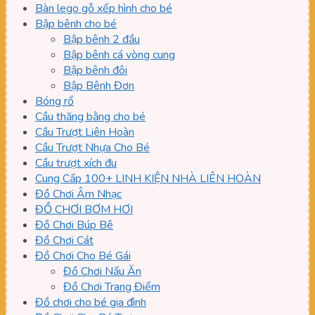
Bàn lego gỗ xếp hình cho bé
Bập bênh cho bé
Bập bênh 2 đầu
Bập bênh cá vòng cung
Bập bênh đôi
Bập Bênh Đơn
Bóng rổ
Cầu thăng bằng cho bé
Cầu Trượt Liên Hoàn
Cầu Trượt Nhựa Cho Bé
Cầu trượt xích đu
Cung Cấp 100+ LINH KIỆN NHÀ LIÊN HOÀN
Đồ Chơi Âm Nhạc
ĐỒ CHƠI BƠM HƠI
Đồ Chơi Búp Bê
Đồ Chơi Cát
Đồ Chơi Cho Bé Gái
Đồ Chơi Nấu Ăn
Đồ Chơi Trang Điểm
Đồ chơi cho bé gia đình