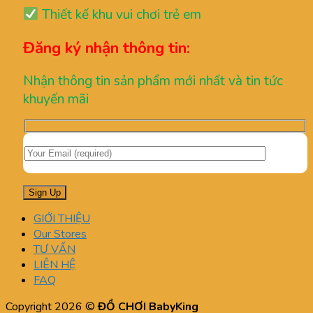
Thiết kế khu vui chơi trẻ em
Đăng ký nhận thông tin:
Nhận thông tin sản phẩm mới nhất và tin tức
khuyến mãi
GIỚI THIỆU
Our Stores
TƯ VẤN
LIÊN HỆ
FAQ
Copyright 2026 ©
ĐỒ CHƠI BabyKing