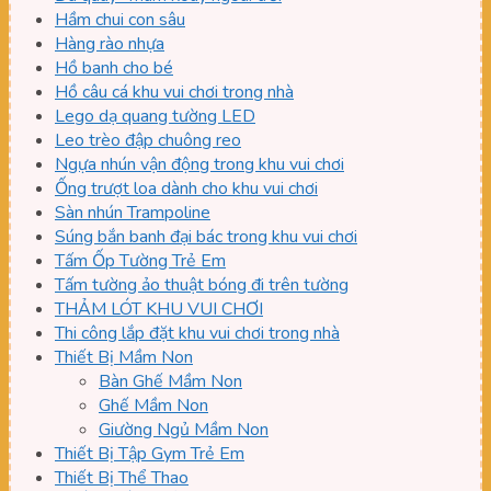
Hầm chui con sâu
Hàng rào nhựa
Hồ banh cho bé
Hồ câu cá khu vui chơi trong nhà
Lego dạ quang tường LED
Leo trèo đập chuông reo
Ngựa nhún vận động trong khu vui chơi
Ống trượt loa dành cho khu vui chơi
Sàn nhún Trampoline
Súng bắn banh đại bác trong khu vui chơi
Tấm Ốp Tường Trẻ Em
Tấm tường ảo thuật bóng đi trên tường
THẢM LÓT KHU VUI CHƠI
Thi công lắp đặt khu vui chơi trong nhà
Thiết Bị Mầm Non
Bàn Ghế Mầm Non
Ghế Mầm Non
Giường Ngủ Mầm Non
Thiết Bị Tập Gym Trẻ Em
Thiết Bị Thể Thao