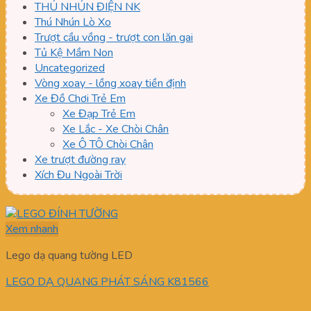
THÚ NHÚN ĐIỆN NK
Thú Nhún Lò Xo
Trượt cầu vồng - trượt con lăn gai
Tủ Kệ Mầm Non
Uncategorized
Vòng xoay - lồng xoay tiền định
Xe Đồ Chơi Trẻ Em
Xe Đạp Trẻ Em
Xe Lắc - Xe Chòi Chân
Xe Ô TÔ Chòi Chân
Xe trượt đường ray
Xích Đu Ngoài Trời
Xem nhanh
Lego dạ quang tường LED
LEGO DẠ QUANG PHÁT SÁNG K81566