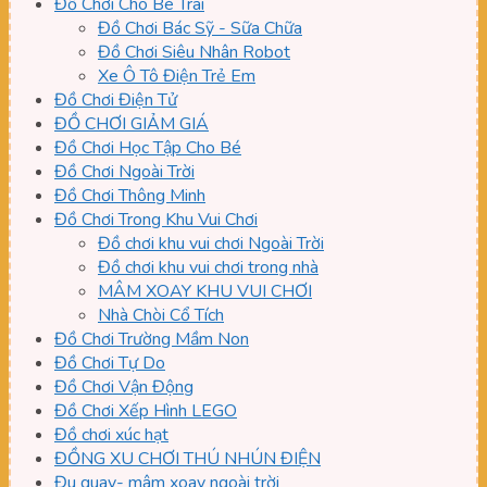
Đồ Chơi Cho Bé Trai
Đồ Chơi Bác Sỹ - Sữa Chữa
Đồ Chơi Siêu Nhân Robot
Xe Ô Tô Điện Trẻ Em
Đồ Chơi Điện Tử
ĐỒ CHƠI GIẢM GIÁ
Đồ Chơi Học Tập Cho Bé
Đồ Chơi Ngoài Trời
Đồ Chơi Thông Minh
Đồ Chơi Trong Khu Vui Chơi
Đồ chơi khu vui chơi Ngoài Trời
Đồ chơi khu vui chơi trong nhà
MÂM XOAY KHU VUI CHƠI
Nhà Chòi Cổ Tích
Đồ Chơi Trường Mầm Non
Đồ Chơi Tự Do
Đồ Chơi Vận Động
Đồ Chơi Xếp Hình LEGO
Đồ chơi xúc hạt
ĐỒNG XU CHƠI THÚ NHÚN ĐIỆN
Đu quay- mâm xoay ngoài trời