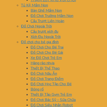
THẢM LÓT KHU VUI CHƠI
Tủ Kệ Mầm Non
Bàn Ghế Mầm Non
Đồ Chơi Trường Mầm Non
Cầu Trượt Liên Hoàn
Đồ Chơi Ngoài Trời
Cầu trượt xích đu
Xích Đu Ngoài Trời
Đồ chơi cho bé gia đình
Đồ Chơi Cho Bé Trai
Đồ Chơi Cho Bé Gái
Xe Đồ Chơi Trẻ Em
Hàng rào nhựa
Thiết Bị Thể Thao
Đồ Chơi Nấu Ăn
Đồ Chơi Trang Điểm
Đồ Chơi Học Tập Cho Bé
Bóng rổ
Thiết Bị Tập Gym Trẻ Em
Đồ Chơi Bác Sỹ – Sữa Chữa
Đồ Chơi Siêu Nhân Robot