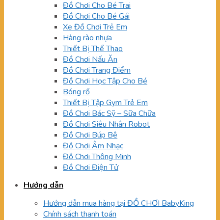
Đồ Chơi Cho Bé Trai
Đồ Chơi Cho Bé Gái
Xe Đồ Chơi Trẻ Em
Hàng rào nhựa
Thiết Bị Thể Thao
Đồ Chơi Nấu Ăn
Đồ Chơi Trang Điểm
Đồ Chơi Học Tập Cho Bé
Bóng rổ
Thiết Bị Tập Gym Trẻ Em
Đồ Chơi Bác Sỹ – Sữa Chữa
Đồ Chơi Siêu Nhân Robot
Đồ Chơi Búp Bê
Đồ Chơi Âm Nhạc
Đồ Chơi Thông Minh
Đồ Chơi Điện Tử
Hướng dẫn
Hướng dẫn mua hàng tại ĐỒ CHƠI BabyKing
Chính sách thanh toán