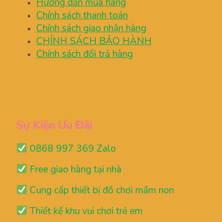
Hướng dẫn mua hàng
Chính sách thanh toán
Chính sách giao nhận hàng
CHÍNH SÁCH BẢO HÀNH
Chính sách đổi trả hàng
Sự Kiện Ưu Đãi
0868 997 369 Zalo
Free giao hàng tại nhà
Cung cấp thiết bị đồ chơi mầm non
Thiết kế khu vui chơi trẻ em