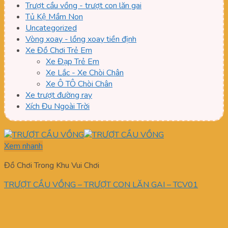
Trượt cầu vồng - trượt con lăn gai
Tủ Kệ Mầm Non
Uncategorized
Vòng xoay - lồng xoay tiền định
Xe Đồ Chơi Trẻ Em
Xe Đạp Trẻ Em
Xe Lắc - Xe Chòi Chân
Xe Ô TÔ Chòi Chân
Xe trượt đường ray
Xích Đu Ngoài Trời
Xem nhanh
Đồ Chơi Trong Khu Vui Chơi
TRƯỢT CẦU VỒNG – TRƯỢT CON LĂN GAI – TCV01