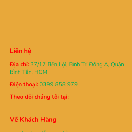
Liên hệ
Địa chỉ:
37/17 Bến Lội, Bình Trị Đông A, Quận
Bình Tân, HCM
Điện thoại:
0399 858 979
Theo dõi chúng tôi tại:
Về Khách Hàng