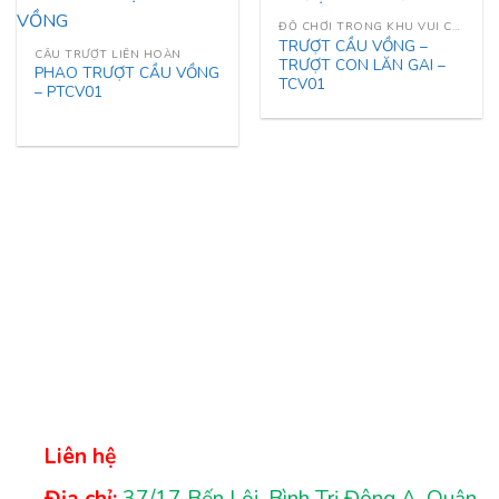
ĐỒ CHƠI TRONG KHU VUI CHƠI
TRƯỢT CẦU VỒNG –
CẦU TRƯỢT LIÊN HOÀN
TRƯỢT CON LĂN GAI –
PHAO TRƯỢT CẦU VỒNG
TCV01
– PTCV01
Liên hệ