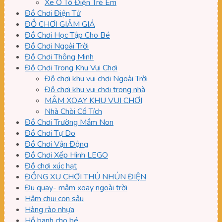
Xe Ô Tô Điện Trẻ Em
Đồ Chơi Điện Tử
ĐỒ CHƠI GIẢM GIÁ
Đồ Chơi Học Tập Cho Bé
Đồ Chơi Ngoài Trời
Đồ Chơi Thông Minh
Đồ Chơi Trong Khu Vui Chơi
Đồ chơi khu vui chơi Ngoài Trời
Đồ chơi khu vui chơi trong nhà
MÂM XOAY KHU VUI CHƠI
Nhà Chòi Cổ Tích
Đồ Chơi Trường Mầm Non
Đồ Chơi Tự Do
Đồ Chơi Vận Động
Đồ Chơi Xếp Hình LEGO
Đồ chơi xúc hạt
ĐỒNG XU CHƠI THÚ NHÚN ĐIỆN
Đu quay- mâm xoay ngoài trời
Hầm chui con sâu
Hàng rào nhựa
Hồ banh cho bé