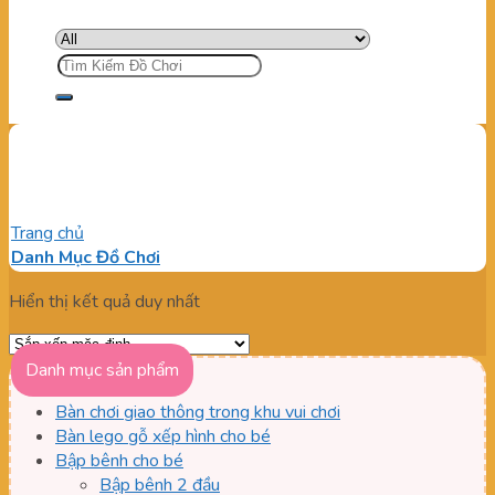
Tìm
kiếm:
Trượt con lăn
Trang chủ
/
Sản phẩm được gắn thẻ “Trượt con lăn”
Danh Mục Đồ Chơi
Hiển thị kết quả duy nhất
Danh mục sản phẩm
Bàn chơi giao thông trong khu vui chơi
Bàn lego gỗ xếp hình cho bé
Bập bênh cho bé
Bập bênh 2 đầu