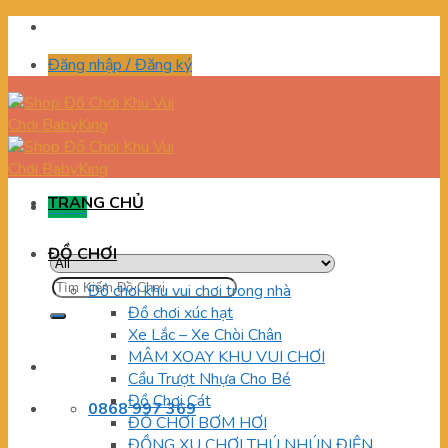
Skip
to
Đăng nhập / Đăng ký
content
TRANG CHỦ
Menu
ĐỒ CHƠI
Tìm
Đồ chơi khu vui chơi trong nhà
kiếm:
Đồ chơi xúc hạt
Xe Lắc – Xe Chòi Chân
MÂM XOAY KHU VUI CHƠI
Cầu Trượt Nhựa Cho Bé
Đồ Chơi Cát
0868 997 369
ĐỒ CHƠI BƠM HƠI
ĐỒNG XU CHƠI THÚ NHÚN ĐIỆN