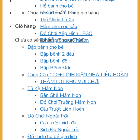
Hồ banh cho bé
Chưa có sản phẩm trong giỏ hàng.
Nhà Chòi Cổ Tích
Thú Nhún Lò Xo
Giỏ hàng
Hầm chui con sâu
Đồ Chơi Xếp Hình LEGO
Chưa có sản phẩm trong giỏ hàng.
Tấm Ốp Tường Trẻ Em
Bập bênh cho bé
Bập bênh 2 đầu
Bập bênh đôi
Bập Bênh Đơn
Cung Cấp 100+ LINH KIỆN NHÀ LIÊN HOÀN
THẢM LÓT KHU VUI CHƠI
Tủ Kệ Mầm Non
Bàn Ghế Mầm Non
Đồ Chơi Trường Mầm Non
Cầu Trượt Liên Hoàn
Đồ Chơi Ngoài Trời
Cầu trượt xích đu
Xích Đu Ngoài Trời
Đồ chơi cho bé gia đình