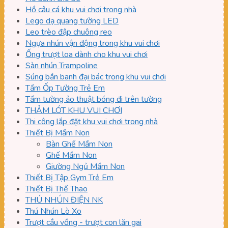
Hồ câu cá khu vui chơi trong nhà
Lego dạ quang tường LED
Leo trèo đập chuông reo
Ngựa nhún vận động trong khu vui chơi
Ống trượt loa dành cho khu vui chơi
Sàn nhún Trampoline
Súng bắn banh đại bác trong khu vui chơi
Tấm Ốp Tường Trẻ Em
Tấm tường ảo thuật bóng đi trên tường
THẢM LÓT KHU VUI CHƠI
Thi công lắp đặt khu vui chơi trong nhà
Thiết Bị Mầm Non
Bàn Ghế Mầm Non
Ghế Mầm Non
Giường Ngủ Mầm Non
Thiết Bị Tập Gym Trẻ Em
Thiết Bị Thể Thao
THÚ NHÚN ĐIỆN NK
Thú Nhún Lò Xo
Trượt cầu vồng - trượt con lăn gai