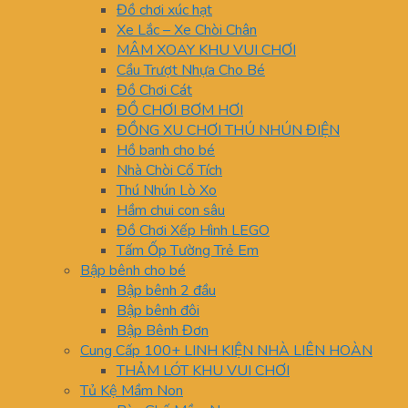
Đồ chơi xúc hạt
Xe Lắc – Xe Chòi Chân
MÂM XOAY KHU VUI CHƠI
Cầu Trượt Nhựa Cho Bé
Đồ Chơi Cát
ĐỒ CHƠI BƠM HƠI
ĐỒNG XU CHƠI THÚ NHÚN ĐIỆN
Hồ banh cho bé
Nhà Chòi Cổ Tích
Thú Nhún Lò Xo
Hầm chui con sâu
Đồ Chơi Xếp Hình LEGO
Tấm Ốp Tường Trẻ Em
Bập bênh cho bé
Bập bênh 2 đầu
Bập bênh đôi
Bập Bênh Đơn
Cung Cấp 100+ LINH KIỆN NHÀ LIÊN HOÀN
THẢM LÓT KHU VUI CHƠI
Tủ Kệ Mầm Non