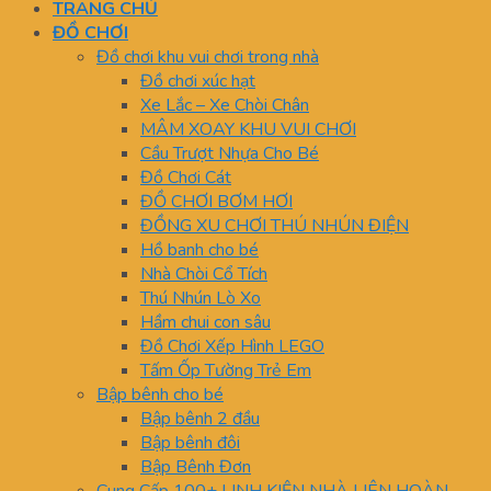
TRANG CHỦ
ĐỒ CHƠI
Đồ chơi khu vui chơi trong nhà
Đồ chơi xúc hạt
Xe Lắc – Xe Chòi Chân
MÂM XOAY KHU VUI CHƠI
Cầu Trượt Nhựa Cho Bé
Đồ Chơi Cát
ĐỒ CHƠI BƠM HƠI
ĐỒNG XU CHƠI THÚ NHÚN ĐIỆN
Hồ banh cho bé
Nhà Chòi Cổ Tích
Thú Nhún Lò Xo
Hầm chui con sâu
Đồ Chơi Xếp Hình LEGO
Tấm Ốp Tường Trẻ Em
Bập bênh cho bé
Bập bênh 2 đầu
Bập bênh đôi
Bập Bênh Đơn