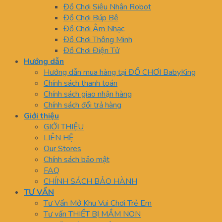
Đồ Chơi Siêu Nhân Robot
Đồ Chơi Búp Bê
Đồ Chơi Âm Nhạc
Đồ Chơi Thông Minh
Đồ Chơi Điện Tử
Hướng dẫn
Hướng dẫn mua hàng tại ĐỒ CHƠI BabyKing
Chính sách thanh toán
Chính sách giao nhận hàng
Chính sách đổi trả hàng
Giới thiệu
GIỚI THIỆU
LIÊN HỆ
Our Stores
Chính sách bảo mật
FAQ
CHÍNH SÁCH BẢO HÀNH
TƯ VẤN
Tư Vấn Mở Khu Vui Chơi Trẻ Em
Tư vấn THIẾT BỊ MẦM NON