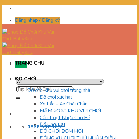
Skip
to
Đăng nhập / Đăng ký
content
TRANG CHỦ
Menu
ĐỒ CHƠI
Tìm
Đồ chơi khu vui chơi trong nhà
kiếm:
Đồ chơi xúc hạt
Xe Lắc – Xe Chòi Chân
MÂM XOAY KHU VUI CHƠI
Cầu Trượt Nhựa Cho Bé
Đồ Chơi Cát
0868 997 369
ĐỒ CHƠI BƠM HƠI
ĐỒNG XU CHƠI THÚ NHÚN ĐIỆN