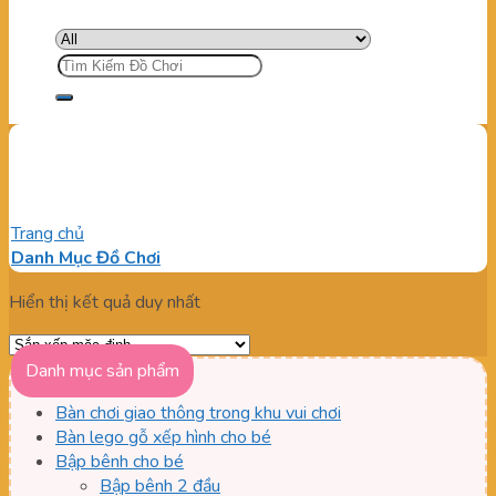
Tìm
kiếm:
Xe chòi chân con cún
Trang chủ
/
Sản phẩm được gắn thẻ “Xe chòi chân con cún”
Danh Mục Đồ Chơi
Hiển thị kết quả duy nhất
Danh mục sản phẩm
Bàn chơi giao thông trong khu vui chơi
Bàn lego gỗ xếp hình cho bé
Bập bênh cho bé
Bập bênh 2 đầu