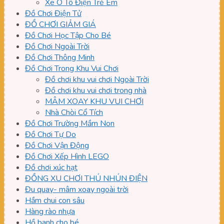
Xe Ô Tô Điện Trẻ Em
Đồ Chơi Điện Tử
ĐỒ CHƠI GIẢM GIÁ
Đồ Chơi Học Tập Cho Bé
Đồ Chơi Ngoài Trời
Đồ Chơi Thông Minh
Đồ Chơi Trong Khu Vui Chơi
Đồ chơi khu vui chơi Ngoài Trời
Đồ chơi khu vui chơi trong nhà
MÂM XOAY KHU VUI CHƠI
Nhà Chòi Cổ Tích
Đồ Chơi Trường Mầm Non
Đồ Chơi Tự Do
Đồ Chơi Vận Động
Đồ Chơi Xếp Hình LEGO
Đồ chơi xúc hạt
ĐỒNG XU CHƠI THÚ NHÚN ĐIỆN
Đu quay- mâm xoay ngoài trời
Hầm chui con sâu
Hàng rào nhựa
Hồ banh cho bé