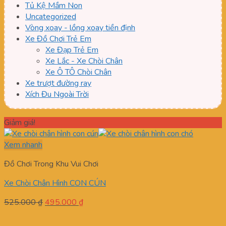
Tủ Kệ Mầm Non
Uncategorized
Vòng xoay - lồng xoay tiền định
Xe Đồ Chơi Trẻ Em
Xe Đạp Trẻ Em
Xe Lắc - Xe Chòi Chân
Xe Ô TÔ Chòi Chân
Xe trượt đường ray
Xích Đu Ngoài Trời
Giảm giá!
Xem nhanh
Đồ Chơi Trong Khu Vui Chơi
Xe Chòi Chân Hình CON CÚN
Giá
Giá
525.000
₫
495.000
₫
gốc
hiện
là:
tại