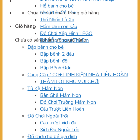
Hồ banh cho bé
Chưa có sản phẩm trong giỏ hàng.
Nhà Chòi Cổ Tích
Thú Nhún Lò Xo
Giỏ hàng
Hầm chui con sâu
Đồ Chơi Xếp Hình LEGO
Chưa có sản phẩm trong giỏ hàng.
Tấm Ốp Tường Trẻ Em
Bập bênh cho bé
Bập bênh 2 đầu
Bập bênh đôi
Bập Bênh Đơn
Cung Cấp 100+ LINH KIỆN NHÀ LIÊN HOÀN
THẢM LÓT KHU VUI CHƠI
Tủ Kệ Mầm Non
Bàn Ghế Mầm Non
Đồ Chơi Trường Mầm Non
Cầu Trượt Liên Hoàn
Đồ Chơi Ngoài Trời
Cầu trượt xích đu
Xích Đu Ngoài Trời
Đồ chơi cho bé gia đình