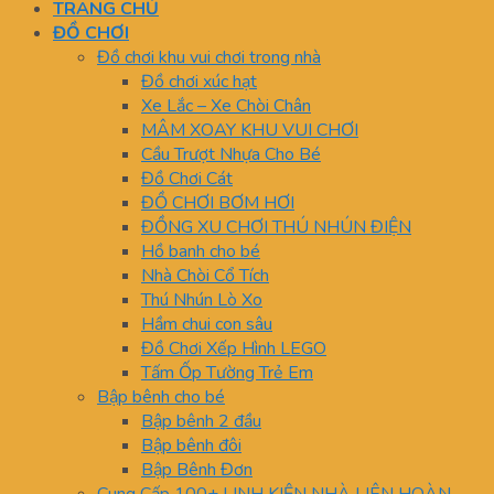
TRANG CHỦ
ĐỒ CHƠI
Đồ chơi khu vui chơi trong nhà
Đồ chơi xúc hạt
Xe Lắc – Xe Chòi Chân
MÂM XOAY KHU VUI CHƠI
Cầu Trượt Nhựa Cho Bé
Đồ Chơi Cát
ĐỒ CHƠI BƠM HƠI
ĐỒNG XU CHƠI THÚ NHÚN ĐIỆN
Hồ banh cho bé
Nhà Chòi Cổ Tích
Thú Nhún Lò Xo
Hầm chui con sâu
Đồ Chơi Xếp Hình LEGO
Tấm Ốp Tường Trẻ Em
Bập bênh cho bé
Bập bênh 2 đầu
Bập bênh đôi
Bập Bênh Đơn