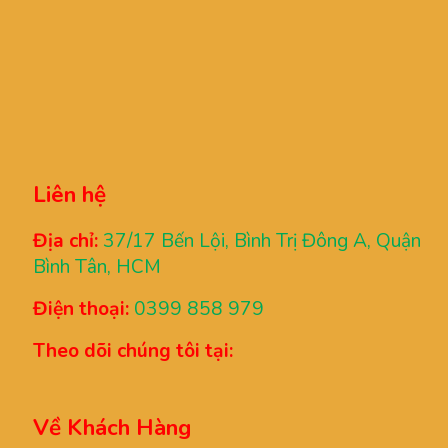
525.000 ₫.
là:
495.000 ₫.
Liên hệ
Địa chỉ:
37/17 Bến Lội, Bình Trị Đông A, Quận
Bình Tân, HCM
Điện thoại:
0399 858 979
Theo dõi chúng tôi tại:
Về Khách Hàng