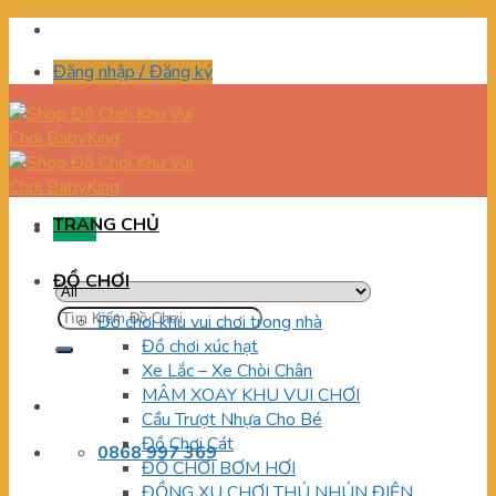
Skip
to
Đăng nhập / Đăng ký
content
TRANG CHỦ
Menu
ĐỒ CHƠI
Tìm
Đồ chơi khu vui chơi trong nhà
kiếm:
Đồ chơi xúc hạt
Xe Lắc – Xe Chòi Chân
MÂM XOAY KHU VUI CHƠI
Cầu Trượt Nhựa Cho Bé
Đồ Chơi Cát
0868 997 369
ĐỒ CHƠI BƠM HƠI
ĐỒNG XU CHƠI THÚ NHÚN ĐIỆN