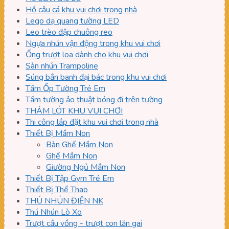
Hồ câu cá khu vui chơi trong nhà
Lego dạ quang tường LED
Leo trèo đập chuông reo
Ngựa nhún vận động trong khu vui chơi
Ống trượt loa dành cho khu vui chơi
Sàn nhún Trampoline
Súng bắn banh đại bác trong khu vui chơi
Tấm Ốp Tường Trẻ Em
Tấm tường ảo thuật bóng đi trên tường
THẢM LÓT KHU VUI CHƠI
Thi công lắp đặt khu vui chơi trong nhà
Thiết Bị Mầm Non
Bàn Ghế Mầm Non
Ghế Mầm Non
Giường Ngủ Mầm Non
Thiết Bị Tập Gym Trẻ Em
Thiết Bị Thể Thao
THÚ NHÚN ĐIỆN NK
Thú Nhún Lò Xo
Trượt cầu vồng - trượt con lăn gai