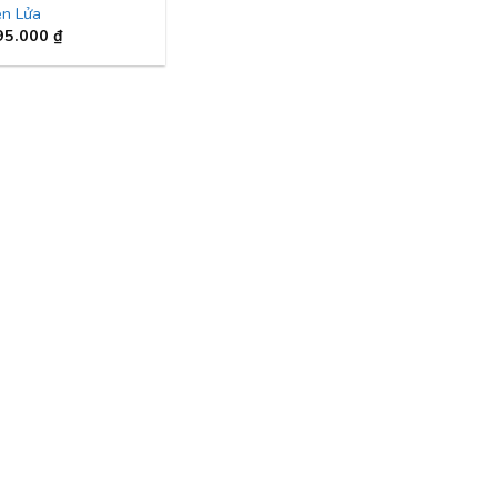
ên Lửa
95.000
₫