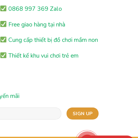
0868 997 369 Zalo
Free giao hàng tại nhà
Cung cấp thiết bị đồ chơi mầm non
Thiết kế khu vui chơi trẻ em
uyến mãi