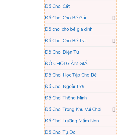
Đồ Chơi Cát
Đồ Chơi Cho Bé Gái
Đồ chơi cho bé gia đình
Đồ Chơi Cho Bé Trai
Đồ Chơi Điện Tử
ĐỒ CHƠI GIẢM GIÁ
Đồ Chơi Học Tập Cho Bé
Đồ Chơi Ngoài Trời
Đồ Chơi Thông Minh
Đồ Chơi Trong Khu Vui Chơi
Đồ Chơi Trường Mầm Non
Đồ Chơi Tự Do