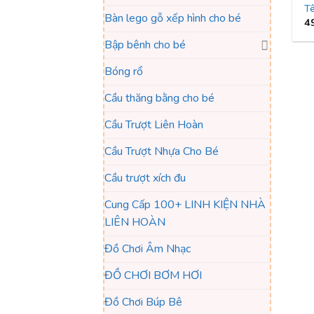
T
Bàn lego gỗ xếp hình cho bé
4
Bập bênh cho bé
Bóng rổ
Cầu thăng bằng cho bé
Cầu Trượt Liên Hoàn
Cầu Trượt Nhựa Cho Bé
Cầu trượt xích đu
Cung Cấp 100+ LINH KIỆN NHÀ
LIÊN HOÀN
Đồ Chơi Âm Nhạc
ĐỒ CHƠI BƠM HƠI
Đồ Chơi Búp Bê