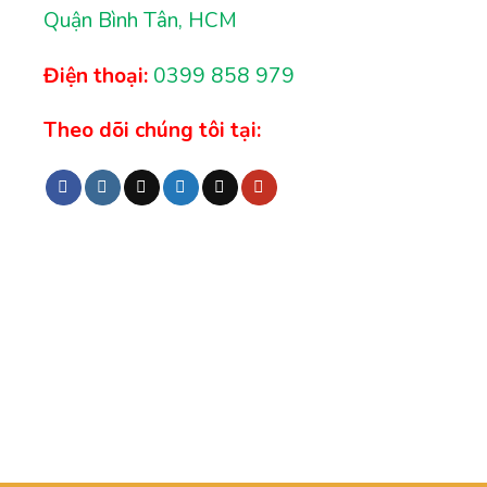
Quận Bình Tân, HCM
Điện thoại:
0399 858 979
Theo dõi chúng tôi tại: