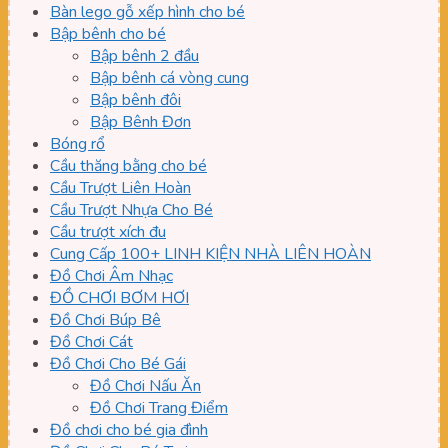
Bàn lego gỗ xếp hình cho bé
Bập bênh cho bé
Bập bênh 2 đầu
Bập bênh cá vòng cung
Bập bênh đôi
Bập Bênh Đơn
Bóng rổ
Cầu thăng bằng cho bé
Cầu Trượt Liên Hoàn
Cầu Trượt Nhựa Cho Bé
Cầu trượt xích đu
Cung Cấp 100+ LINH KIỆN NHÀ LIÊN HOÀN
Đồ Chơi Âm Nhạc
ĐỒ CHƠI BƠM HƠI
Đồ Chơi Búp Bê
Đồ Chơi Cát
Đồ Chơi Cho Bé Gái
Đồ Chơi Nấu Ăn
Đồ Chơi Trang Điểm
Đồ chơi cho bé gia đình