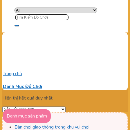
Tìm
kiếm:
xe chòi kết hợp với đường
ray cho bé
Trang chủ
/
Sản phẩm được gắn thẻ “xe chòi kết hợp với đường
ray cho bé”
Danh Mục Đồ Chơi
Hiển thị kết quả duy nhất
Danh mục sản phẩm
Bàn chơi giao thông trong khu vui chơi