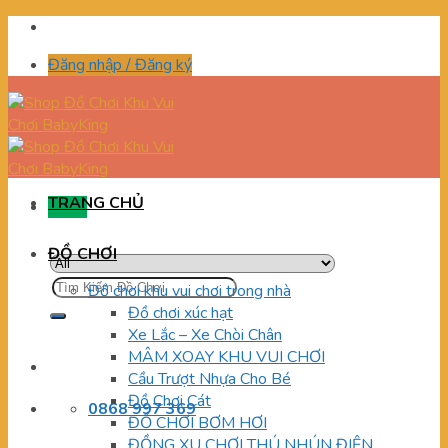
Skip
to
Đăng nhập / Đăng ký
content
TRANG CHỦ
Menu
ĐỒ CHƠI
Tìm
Đồ chơi khu vui chơi trong nhà
kiếm:
Đồ chơi xúc hạt
Xe Lắc – Xe Chòi Chân
MÂM XOAY KHU VUI CHƠI
Cầu Trượt Nhựa Cho Bé
Đồ Chơi Cát
0868 997 369
ĐỒ CHƠI BƠM HƠI
ĐỒNG XU CHƠI THÚ NHÚN ĐIỆN