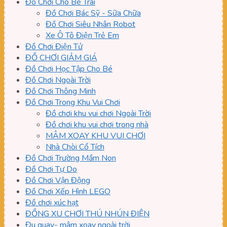
Đồ Chơi Cho Bé Trai
Đồ Chơi Bác Sỹ - Sữa Chữa
Đồ Chơi Siêu Nhân Robot
Xe Ô Tô Điện Trẻ Em
Đồ Chơi Điện Tử
ĐỒ CHƠI GIẢM GIÁ
Đồ Chơi Học Tập Cho Bé
Đồ Chơi Ngoài Trời
Đồ Chơi Thông Minh
Đồ Chơi Trong Khu Vui Chơi
Đồ chơi khu vui chơi Ngoài Trời
Đồ chơi khu vui chơi trong nhà
MÂM XOAY KHU VUI CHƠI
Nhà Chòi Cổ Tích
Đồ Chơi Trường Mầm Non
Đồ Chơi Tự Do
Đồ Chơi Vận Động
Đồ Chơi Xếp Hình LEGO
Đồ chơi xúc hạt
ĐỒNG XU CHƠI THÚ NHÚN ĐIỆN
Đu quay- mâm xoay ngoài trời