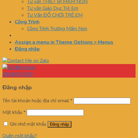
Tư vấn THIẾT BỊ MẦM NON
Tư vấn Giáo Dục Trẻ Em
Tư Vấn ĐỒ CHƠI TRẺ EM
Công Trình
Công Trình Trường Mầm Non
Assign a menu in Theme Options > Menus
Đăng nhập
0868997369
Đăng nhập
Tên tài khoản hoặc địa chỉ email
*
Mật khẩu
*
Ghi nhớ mật khẩu
Đăng nhập
Quên mật khẩu?