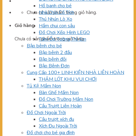
Hồ banh cho bé
Chưa có sản phẩm trong giỏ hàng.
Nhà Chòi Cổ Tích
Thú Nhún Lò Xo
Giỏ hàng
Hầm chui con sâu
Đồ Chơi Xếp Hình LEGO
Chưa có sản phẩm trong giỏ hàng.
Tấm Ốp Tường Trẻ Em
Bập bênh cho bé
Bập bênh 2 đầu
Bập bênh đôi
Bập Bênh Đơn
Cung Cấp 100+ LINH KIỆN NHÀ LIÊN HOÀN
THẢM LÓT KHU VUI CHƠI
Tủ Kệ Mầm Non
Bàn Ghế Mầm Non
Đồ Chơi Trường Mầm Non
Cầu Trượt Liên Hoàn
Đồ Chơi Ngoài Trời
Cầu trượt xích đu
Xích Đu Ngoài Trời
Đồ chơi cho bé gia đình