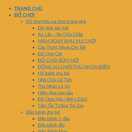
TRANG CHỦ
ĐỒ CHƠI
Đồ chơi khu vui chơi trong nhà
Đồ chơi xúc hạt
Xe Lắc – Xe Chòi Chân
MÂM XOAY KHU VUI CHƠI
Cầu Trượt Nhựa Cho Bé
Đồ Chơi Cát
ĐỒ CHƠI BƠM HƠI
ĐỒNG XU CHƠI THÚ NHÚN ĐIỆN
Hồ banh cho bé
Nhà Chòi Cổ Tích
Thú Nhún Lò Xo
Hầm chui con sâu
Đồ Chơi Xếp Hình LEGO
Tấm Ốp Tường Trẻ Em
Bập bênh cho bé
Bập bênh 2 đầu
Bập bênh đôi
Bập Bênh Đơn