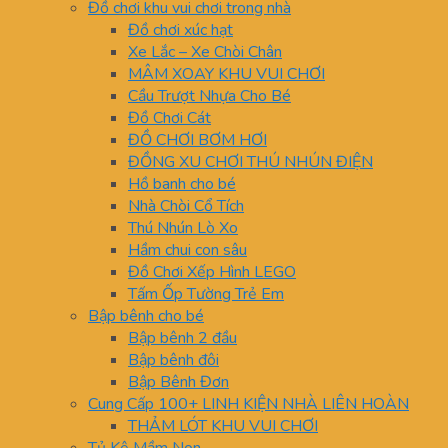
Đồ chơi khu vui chơi trong nhà
Đồ chơi xúc hạt
Xe Lắc – Xe Chòi Chân
MÂM XOAY KHU VUI CHƠI
Cầu Trượt Nhựa Cho Bé
Đồ Chơi Cát
ĐỒ CHƠI BƠM HƠI
ĐỒNG XU CHƠI THÚ NHÚN ĐIỆN
Hồ banh cho bé
Nhà Chòi Cổ Tích
Thú Nhún Lò Xo
Hầm chui con sâu
Đồ Chơi Xếp Hình LEGO
Tấm Ốp Tường Trẻ Em
Bập bênh cho bé
Bập bênh 2 đầu
Bập bênh đôi
Bập Bênh Đơn
Cung Cấp 100+ LINH KIỆN NHÀ LIÊN HOÀN
THẢM LÓT KHU VUI CHƠI