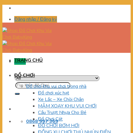
Skip
to
Đăng nhập / Đăng ký
content
TRANG CHỦ
Menu
ĐỒ CHƠI
Tìm
Đồ chơi khu vui chơi trong nhà
kiếm:
Đồ chơi xúc hạt
Xe Lắc – Xe Chòi Chân
MÂM XOAY KHU VUI CHƠI
Cầu Trượt Nhựa Cho Bé
Đồ Chơi Cát
0868 997 369
ĐỒ CHƠI BƠM HƠI
ĐỒNG XU CHƠI THÚ NHÚN ĐIỆN