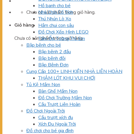
Hồ banh cho bé
Chưa có sản phẩm trong giỏ hàng.
Nhà Chòi Cổ Tích
Thú Nhún Lò Xo
Giỏ hàng
Hầm chui con sâu
Đồ Chơi Xếp Hình LEGO
Chưa có sản phẩm trong giỏ hàng.
Tấm Ốp Tường Trẻ Em
Bập bênh cho bé
Bập bênh 2 đầu
Bập bênh đôi
Bập Bênh Đơn
Cung Cấp 100+ LINH KIỆN NHÀ LIÊN HOÀN
THẢM LÓT KHU VUI CHƠI
Tủ Kệ Mầm Non
Bàn Ghế Mầm Non
Đồ Chơi Trường Mầm Non
Cầu Trượt Liên Hoàn
Đồ Chơi Ngoài Trời
Cầu trượt xích đu
Xích Đu Ngoài Trời
Đồ chơi cho bé gia đình