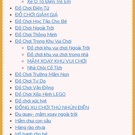
Xe Ô Tô Điện Trẻ Em
Đồ Chơi Điện Tử
ĐỒ CHƠI GIẢM GIÁ
Đồ Chơi Học Tập Cho Bé
Đồ Chơi Ngoài Trời
Đồ Chơi Thông Minh
Đồ Chơi Trong Khu Vui Chơi
Đồ chơi khu vui chơi Ngoài Trời
Đồ chơi khu vui chơi trong nhà
MÂM XOAY KHU VUI CHƠI
Nhà Chòi Cổ Tích
Đồ Chơi Trường Mầm Non
Đồ Chơi Tự Do
Đồ Chơi Vận Động
Đồ Chơi Xếp Hình LEGO
Đồ chơi xúc hạt
ĐỒNG XU CHƠI THÚ NHÚN ĐIỆN
Đu quay- mâm xoay ngoài trời
Hầm chui con sâu
Hàng rào nhựa
Hồ banh cho bé