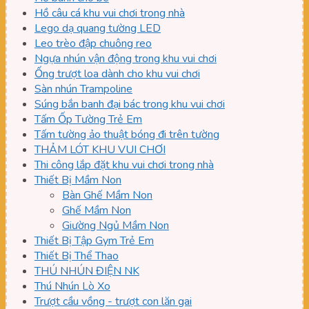
Hồ câu cá khu vui chơi trong nhà
Lego dạ quang tường LED
Leo trèo đập chuông reo
Ngựa nhún vận động trong khu vui chơi
Ống trượt loa dành cho khu vui chơi
Sàn nhún Trampoline
Súng bắn banh đại bác trong khu vui chơi
Tấm Ốp Tường Trẻ Em
Tấm tường ảo thuật bóng đi trên tường
THẢM LÓT KHU VUI CHƠI
Thi công lắp đặt khu vui chơi trong nhà
Thiết Bị Mầm Non
Bàn Ghế Mầm Non
Ghế Mầm Non
Giường Ngủ Mầm Non
Thiết Bị Tập Gym Trẻ Em
Thiết Bị Thể Thao
THÚ NHÚN ĐIỆN NK
Thú Nhún Lò Xo
Trượt cầu vồng - trượt con lăn gai