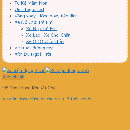
Tủ Kệ Mầm Non
Uncategorized
Vòng xoay - lồng xoay tiền định
Xe Đồ Chơi Trẻ Em
Xe Đạp Trẻ Em
Xe Lắc - Xe Chòi Chân
Xe Ô TÔ Chòi Chân
Xe trượt đường ray
Xích Đu Ngoài Trời
Xem nhanh
Đồ Chơi Trong Khu Vui Chơi
Xe điện đụng dùng xu cho bé từ 3 tuổi trở lên