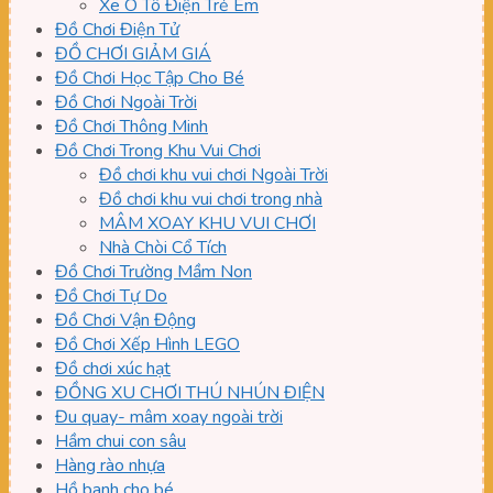
Xe Ô Tô Điện Trẻ Em
Đồ Chơi Điện Tử
ĐỒ CHƠI GIẢM GIÁ
Đồ Chơi Học Tập Cho Bé
Đồ Chơi Ngoài Trời
Đồ Chơi Thông Minh
Đồ Chơi Trong Khu Vui Chơi
Đồ chơi khu vui chơi Ngoài Trời
Đồ chơi khu vui chơi trong nhà
MÂM XOAY KHU VUI CHƠI
Nhà Chòi Cổ Tích
Đồ Chơi Trường Mầm Non
Đồ Chơi Tự Do
Đồ Chơi Vận Động
Đồ Chơi Xếp Hình LEGO
Đồ chơi xúc hạt
ĐỒNG XU CHƠI THÚ NHÚN ĐIỆN
Đu quay- mâm xoay ngoài trời
Hầm chui con sâu
Hàng rào nhựa
Hồ banh cho bé