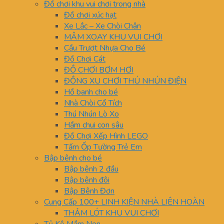
Đồ chơi khu vui chơi trong nhà
Đồ chơi xúc hạt
Xe Lắc – Xe Chòi Chân
MÂM XOAY KHU VUI CHƠI
Cầu Trượt Nhựa Cho Bé
Đồ Chơi Cát
ĐỒ CHƠI BƠM HƠI
ĐỒNG XU CHƠI THÚ NHÚN ĐIỆN
Hồ banh cho bé
Nhà Chòi Cổ Tích
Thú Nhún Lò Xo
Hầm chui con sâu
Đồ Chơi Xếp Hình LEGO
Tấm Ốp Tường Trẻ Em
Bập bênh cho bé
Bập bênh 2 đầu
Bập bênh đôi
Bập Bênh Đơn
Cung Cấp 100+ LINH KIỆN NHÀ LIÊN HOÀN
THẢM LÓT KHU VUI CHƠI