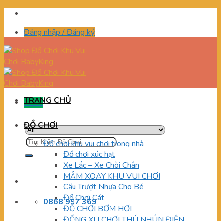
Skip
to
Đăng nhập / Đăng ký
content
TRANG CHỦ
Menu
ĐỒ CHƠI
Tìm
Đồ chơi khu vui chơi trong nhà
kiếm:
Đồ chơi xúc hạt
Xe Lắc – Xe Chòi Chân
MÂM XOAY KHU VUI CHƠI
Cầu Trượt Nhựa Cho Bé
Đồ Chơi Cát
0868 997 369
ĐỒ CHƠI BƠM HƠI
ĐỒNG XU CHƠI THÚ NHÚN ĐIỆN