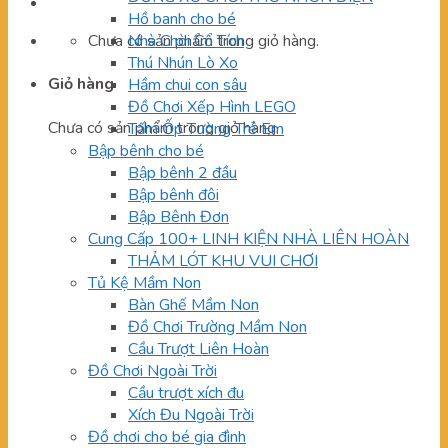
Hồ banh cho bé
Chưa có sản phẩm trong giỏ hàng.
Nhà Chòi Cổ Tích
Thú Nhún Lò Xo
Giỏ hàng
Hầm chui con sâu
Đồ Chơi Xếp Hình LEGO
Chưa có sản phẩm trong giỏ hàng.
Tấm Ốp Tường Trẻ Em
Bập bênh cho bé
Bập bênh 2 đầu
Bập bênh đôi
Bập Bênh Đơn
Cung Cấp 100+ LINH KIỆN NHÀ LIÊN HOÀN
THẢM LÓT KHU VUI CHƠI
Tủ Kệ Mầm Non
Bàn Ghế Mầm Non
Đồ Chơi Trường Mầm Non
Cầu Trượt Liên Hoàn
Đồ Chơi Ngoài Trời
Cầu trượt xích đu
Xích Đu Ngoài Trời
Đồ chơi cho bé gia đình