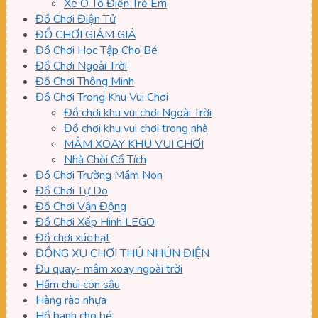
Xe Ô Tô Điện Trẻ Em
Đồ Chơi Điện Tử
ĐỒ CHƠI GIẢM GIÁ
Đồ Chơi Học Tập Cho Bé
Đồ Chơi Ngoài Trời
Đồ Chơi Thông Minh
Đồ Chơi Trong Khu Vui Chơi
Đồ chơi khu vui chơi Ngoài Trời
Đồ chơi khu vui chơi trong nhà
MÂM XOAY KHU VUI CHƠI
Nhà Chòi Cổ Tích
Đồ Chơi Trường Mầm Non
Đồ Chơi Tự Do
Đồ Chơi Vận Động
Đồ Chơi Xếp Hình LEGO
Đồ chơi xúc hạt
ĐỒNG XU CHƠI THÚ NHÚN ĐIỆN
Đu quay- mâm xoay ngoài trời
Hầm chui con sâu
Hàng rào nhựa
Hồ banh cho bé