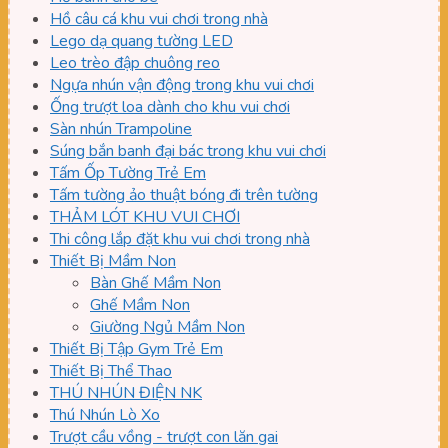
Hồ câu cá khu vui chơi trong nhà
Lego dạ quang tường LED
Leo trèo đập chuông reo
Ngựa nhún vận động trong khu vui chơi
Ống trượt loa dành cho khu vui chơi
Sàn nhún Trampoline
Súng bắn banh đại bác trong khu vui chơi
Tấm Ốp Tường Trẻ Em
Tấm tường ảo thuật bóng đi trên tường
THẢM LÓT KHU VUI CHƠI
Thi công lắp đặt khu vui chơi trong nhà
Thiết Bị Mầm Non
Bàn Ghế Mầm Non
Ghế Mầm Non
Giường Ngủ Mầm Non
Thiết Bị Tập Gym Trẻ Em
Thiết Bị Thể Thao
THÚ NHÚN ĐIỆN NK
Thú Nhún Lò Xo
Trượt cầu vồng - trượt con lăn gai