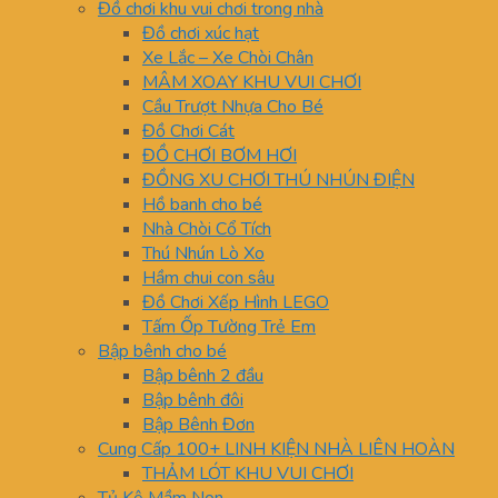
Đồ chơi khu vui chơi trong nhà
Đồ chơi xúc hạt
Xe Lắc – Xe Chòi Chân
MÂM XOAY KHU VUI CHƠI
Cầu Trượt Nhựa Cho Bé
Đồ Chơi Cát
ĐỒ CHƠI BƠM HƠI
ĐỒNG XU CHƠI THÚ NHÚN ĐIỆN
Hồ banh cho bé
Nhà Chòi Cổ Tích
Thú Nhún Lò Xo
Hầm chui con sâu
Đồ Chơi Xếp Hình LEGO
Tấm Ốp Tường Trẻ Em
Bập bênh cho bé
Bập bênh 2 đầu
Bập bênh đôi
Bập Bênh Đơn
Cung Cấp 100+ LINH KIỆN NHÀ LIÊN HOÀN
THẢM LÓT KHU VUI CHƠI