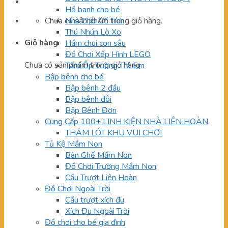
Hồ banh cho bé
Chưa có sản phẩm trong giỏ hàng.
Nhà Chòi Cổ Tích
Thú Nhún Lò Xo
Giỏ hàng
Hầm chui con sâu
Đồ Chơi Xếp Hình LEGO
Chưa có sản phẩm trong giỏ hàng.
Tấm Ốp Tường Trẻ Em
Bập bênh cho bé
Bập bênh 2 đầu
Bập bênh đôi
Bập Bênh Đơn
Cung Cấp 100+ LINH KIỆN NHÀ LIÊN HOÀN
THẢM LÓT KHU VUI CHƠI
Tủ Kệ Mầm Non
Bàn Ghế Mầm Non
Đồ Chơi Trường Mầm Non
Cầu Trượt Liên Hoàn
Đồ Chơi Ngoài Trời
Cầu trượt xích đu
Xích Đu Ngoài Trời
Đồ chơi cho bé gia đình