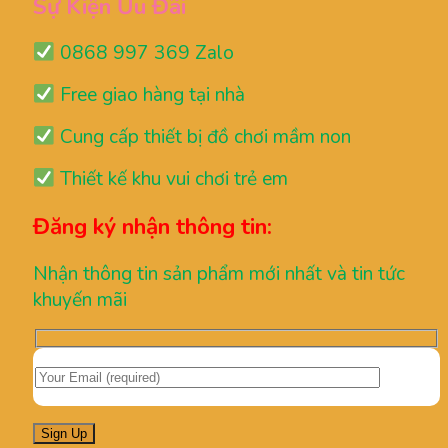
Sự Kiện Ưu Đãi
0868 997 369 Zalo
Free giao hàng tại nhà
Cung cấp thiết bị đồ chơi mầm non
Thiết kế khu vui chơi trẻ em
Đăng ký nhận thông tin:
Nhận thông tin sản phẩm mới nhất và tin tức
khuyến mãi