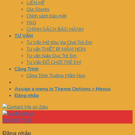
LIÊN HỆ
Our Stores
Chính sách bảo mật
FAQ
CHÍNH SÁCH BẢO HÀNH
TƯ VẤN
Tư Vấn Mở Khu Vui Chơi Trẻ Em
Tư vấn THIẾT BỊ MẦM NON
Tư vấn Giáo Dục Trẻ Em
Tư Vấn ĐỒ CHƠI TRẺ EM
Công Trình
Công Trình Trường Mầm Non
Assign a menu in Theme Options > Menus
Đăng nhập
0868997369
Đăng nhập