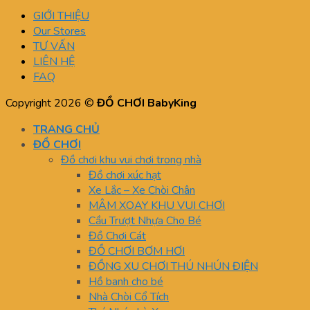
GIỚI THIỆU
Our Stores
TƯ VẤN
LIÊN HỆ
FAQ
Copyright 2026 ©
ĐỒ CHƠI BabyKing
TRANG CHỦ
ĐỒ CHƠI
Đồ chơi khu vui chơi trong nhà
Đồ chơi xúc hạt
Xe Lắc – Xe Chòi Chân
MÂM XOAY KHU VUI CHƠI
Cầu Trượt Nhựa Cho Bé
Đồ Chơi Cát
ĐỒ CHƠI BƠM HƠI
ĐỒNG XU CHƠI THÚ NHÚN ĐIỆN
Hồ banh cho bé
Nhà Chòi Cổ Tích