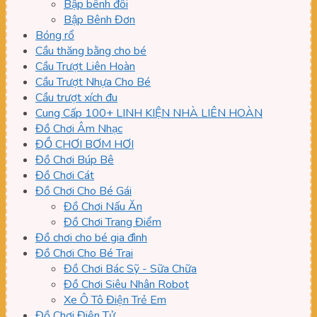
Bập bênh đôi
Bập Bênh Đơn
Bóng rổ
Cầu thăng bằng cho bé
Cầu Trượt Liên Hoàn
Cầu Trượt Nhựa Cho Bé
Cầu trượt xích đu
Cung Cấp 100+ LINH KIỆN NHÀ LIÊN HOÀN
Đồ Chơi Âm Nhạc
ĐỒ CHƠI BƠM HƠI
Đồ Chơi Búp Bê
Đồ Chơi Cát
Đồ Chơi Cho Bé Gái
Đồ Chơi Nấu Ăn
Đồ Chơi Trang Điểm
Đồ chơi cho bé gia đình
Đồ Chơi Cho Bé Trai
Đồ Chơi Bác Sỹ - Sữa Chữa
Đồ Chơi Siêu Nhân Robot
Xe Ô Tô Điện Trẻ Em
Đồ Chơi Điện Tử