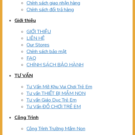
Chính sách giao nhận hàng
Chính sách đổi trả hàng
Giới thiệu
GIỚI THIỆU
LIÊN HỆ
Our Stores
Chính sách bảo mật
FAQ
CHÍNH SÁCH BẢO HÀNH
TƯ VẤN
Tư Vấn Mở Khu Vui Chơi Trẻ Em
Tư vấn THIẾT BỊ MẦM NON
Tư vấn Giáo Dục Trẻ Em
Tư Vấn ĐỒ CHƠI TRẺ EM
Công Trình
Công Trình Trường Mầm Non