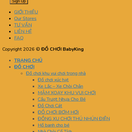
GIỚI THIỆU
Our Stores
TƯ VẤN
LIÊN HỆ
FAQ
Copyright 2026 ©
ĐỒ CHƠI BabyKing
TRANG CHỦ
ĐỒ CHƠI
Đồ chơi khu vui chơi trong nhà
Đồ chơi xúc hạt
Xe Lắc – Xe Chòi Chân
MÂM XOAY KHU VUI CHƠI
Cầu Trượt Nhựa Cho Bé
Đồ Chơi Cát
ĐỒ CHƠI BƠM HƠI
ĐỒNG XU CHƠI THÚ NHÚN ĐIỆN
Hồ banh cho bé
Nhà Chòi Cổ Tích