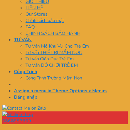
GIỚI THIỆU
LIÊN HỆ
Our Stores
Chính sách bảo mật
FAQ
CHÍNH SÁCH BẢO HÀNH
TƯ VẤN
Tư Vấn Mở Khu Vui Chơi Trẻ Em
Tư vấn THIẾT BỊ MẦM NON
Tư vấn Giáo Dục Trẻ Em
Tư Vấn ĐỒ CHƠI TRẺ EM
Công Trình
Công Trình Trường Mầm Non
Assign a menu in Theme Options > Menus
Đăng nhập
0868997369