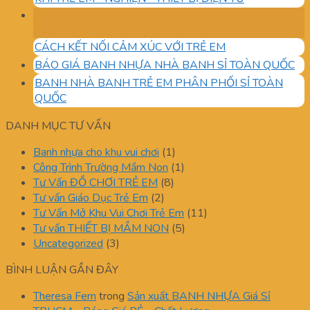
19
Th12
CÁCH KẾT NỐI CẢM XÚC VỚI TRẺ EM
BÁO GIÁ BANH NHỰA NHÀ BANH SỈ TOÀN QUỐC
BANH NHÀ BANH TRẺ EM PHÂN PHỐI SỈ TOÀN
QUỐC
DANH MỤC TƯ VẤN
Banh nhựa cho khu vui chơi
(1)
Công Trình Trường Mầm Non
(1)
Tư Vấn ĐỒ CHƠI TRẺ EM
(8)
Tư vấn Giáo Dục Trẻ Em
(2)
Tư Vấn Mở Khu Vui Chơi Trẻ Em
(11)
Tư vấn THIẾT BỊ MẦM NON
(5)
Uncategorized
(3)
BÌNH LUẬN GẦN ĐÂY
Theresa Fern
trong
Sản xuất BANH NHỰA Giá Sỉ