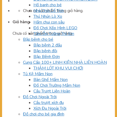
Hồ banh cho bé
Chưa có sản phẩm trong giỏ hàng.
Nhà Chòi Cổ Tích
Thú Nhún Lò Xo
Giỏ hàng
Hầm chui con sâu
Đồ Chơi Xếp Hình LEGO
Chưa có sản phẩm trong giỏ hàng.
Tấm Ốp Tường Trẻ Em
Bập bênh cho bé
Bập bênh 2 đầu
Bập bênh đôi
Bập Bênh Đơn
Cung Cấp 100+ LINH KIỆN NHÀ LIÊN HOÀN
THẢM LÓT KHU VUI CHƠI
Tủ Kệ Mầm Non
Bàn Ghế Mầm Non
Đồ Chơi Trường Mầm Non
Cầu Trượt Liên Hoàn
Đồ Chơi Ngoài Trời
Cầu trượt xích đu
Xích Đu Ngoài Trời
Đồ chơi cho bé gia đình