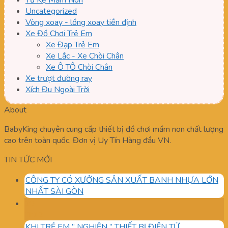
Tủ Kệ Mầm Non
Uncategorized
Vòng xoay - lồng xoay tiền định
Xe Đồ Chơi Trẻ Em
Xe Đạp Trẻ Em
Xe Lắc - Xe Chòi Chân
Xe Ô TÔ Chòi Chân
Xe trượt đường ray
Xích Đu Ngoài Trời
About
BabyKing chuyên cung cấp thiết bị đồ chơi mầm non chất lượng
cao trên toàn quốc. Đơn vị Uy Tín Hàng đầu VN.
TIN TỨC MỚI
CÔNG TY CÓ XƯỞNG SẢN XUẤT BANH NHỰA LỚN
NHẤT SÀI GÒN
20
Th12
KHI TRẺ EM ” NGHIỆN ” THIẾT BỊ ĐIỆN TỬ