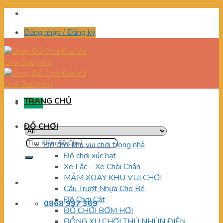
Skip
to
Đăng nhập / Đăng ký
content
TRANG CHỦ
Menu
ĐỒ CHƠI
Tìm
Đồ chơi khu vui chơi trong nhà
kiếm:
Đồ chơi xúc hạt
Xe Lắc – Xe Chòi Chân
MÂM XOAY KHU VUI CHƠI
Cầu Trượt Nhựa Cho Bé
Đồ Chơi Cát
0868 997 369
ĐỒ CHƠI BƠM HƠI
ĐỒNG XU CHƠI THÚ NHÚN ĐIỆN