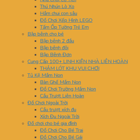
Thú Nhún Lò Xo
Hầm chui con sâu
Đồ Chơi Xếp Hình LEGO
Tấm Ốp Tường Trẻ Em
Bập bênh cho bé
Bập bênh 2 đầu
Bập bênh đôi
Bập Bênh Đơn
Cung Cấp 100+ LINH KIỆN NHÀ LIÊN HOÀN
THẢM LÓT KHU VUI CHƠI
Tủ Kệ Mầm Non
Bàn Ghế Mầm Non
Đồ Chơi Trường Mầm Non
Cầu Trượt Liên Hoàn
Đồ Chơi Ngoài Trời
Cầu trượt xích đu
Xích Đu Ngoài Trời
Đồ chơi cho bé gia đình
Đồ Chơi Cho Bé Trai
Đồ Chơi Cho Bé Gái