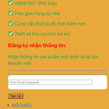
0868 997 369 Zalo
Free giao hàng tại nhà
Cung cấp thiết bị đồ chơi mầm non
Thiết kế khu vui chơi trẻ em
Đăng ký nhận thông tin:
Nhận thông tin sản phẩm mới nhất và tin tức
khuyến mãi
GIỚI THIỆU