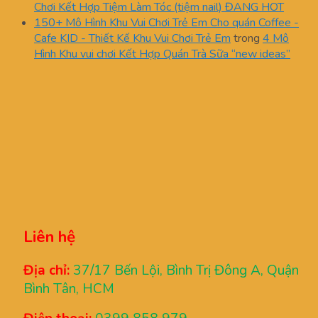
Chơi Kết Hợp Tiệm Làm Tóc (tiệm nail) ĐANG HOT
150+ Mô Hình Khu Vui Chơi Trẻ Em Cho quán Coffee -
Cafe KID - Thiết Kế Khu Vui Chơi Trẻ Em
trong
4 Mô
Hình Khu vui chơi Kết Hợp Quán Trà Sữa “new ideas”
Liên hệ
Địa chỉ:
37/17 Bến Lội, Bình Trị Đông A, Quận
Bình Tân, HCM