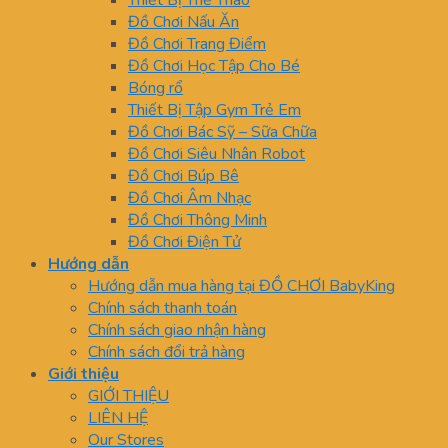
Đồ Chơi Nấu Ăn
Đồ Chơi Trang Điểm
Đồ Chơi Học Tập Cho Bé
Bóng rổ
Thiết Bị Tập Gym Trẻ Em
Đồ Chơi Bác Sỹ – Sữa Chữa
Đồ Chơi Siêu Nhân Robot
Đồ Chơi Búp Bê
Đồ Chơi Âm Nhạc
Đồ Chơi Thông Minh
Đồ Chơi Điện Tử
Hướng dẫn
Hướng dẫn mua hàng tại ĐỒ CHƠI BabyKing
Chính sách thanh toán
Chính sách giao nhận hàng
Chính sách đổi trả hàng
Giới thiệu
GIỚI THIỆU
LIÊN HỆ
Our Stores