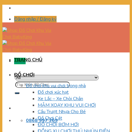
Skip
to
Đăng nhập / Đăng ký
content
TRANG CHỦ
Menu
ĐỒ CHƠI
Tìm
Đồ chơi khu vui chơi trong nhà
kiếm:
Đồ chơi xúc hạt
Xe Lắc – Xe Chòi Chân
MÂM XOAY KHU VUI CHƠI
Cầu Trượt Nhựa Cho Bé
Đồ Chơi Cát
0868 997 369
ĐỒ CHƠI BƠM HƠI
ĐỒNG XU CHƠI THÚ NHÚN ĐIỆN