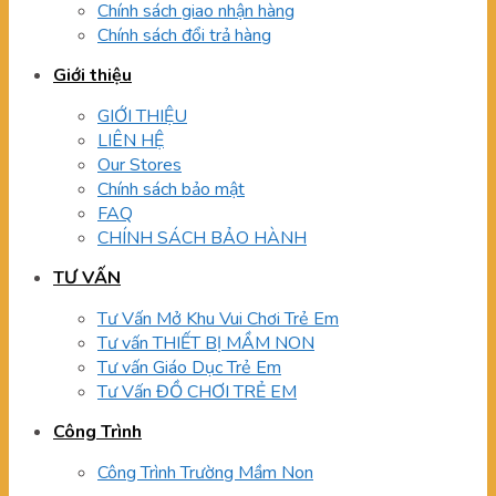
Chính sách giao nhận hàng
Chính sách đổi trả hàng
Giới thiệu
GIỚI THIỆU
LIÊN HỆ
Our Stores
Chính sách bảo mật
FAQ
CHÍNH SÁCH BẢO HÀNH
TƯ VẤN
Tư Vấn Mở Khu Vui Chơi Trẻ Em
Tư vấn THIẾT BỊ MẦM NON
Tư vấn Giáo Dục Trẻ Em
Tư Vấn ĐỒ CHƠI TRẺ EM
Công Trình
Công Trình Trường Mầm Non