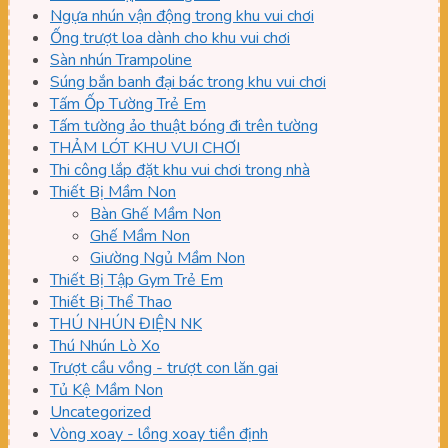
Ngựa nhún vận động trong khu vui chơi
Ống trượt loa dành cho khu vui chơi
Sàn nhún Trampoline
Súng bắn banh đại bác trong khu vui chơi
Tấm Ốp Tường Trẻ Em
Tấm tường ảo thuật bóng đi trên tường
THẢM LÓT KHU VUI CHƠI
Thi công lắp đặt khu vui chơi trong nhà
Thiết Bị Mầm Non
Bàn Ghế Mầm Non
Ghế Mầm Non
Giường Ngủ Mầm Non
Thiết Bị Tập Gym Trẻ Em
Thiết Bị Thể Thao
THÚ NHÚN ĐIỆN NK
Thú Nhún Lò Xo
Trượt cầu vồng - trượt con lăn gai
Tủ Kệ Mầm Non
Uncategorized
Vòng xoay - lồng xoay tiền định