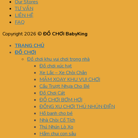
Our Stores
TƯ VẤN
LIÊN HỆ
FAQ
Copyright 2026 ©
ĐỒ CHƠI BabyKing
TRANG CHỦ
ĐỒ CHƠI
Đồ chơi khu vui chơi trong nhà
Đồ chơi xúc hạt
Xe Lắc – Xe Chòi Chân
MÂM XOAY KHU VUI CHƠI
Cầu Trượt Nhựa Cho Bé
Đồ Chơi Cát
ĐỒ CHƠI BƠM HƠI
ĐỒNG XU CHƠI THÚ NHÚN ĐIỆN
Hồ banh cho bé
Nhà Chòi Cổ Tích
Thú Nhún Lò Xo
Hầm chui con sâu