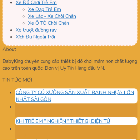
Xe Đồ Chơi Trẻ Em
Xe Đạp Trẻ Em
Xe Lắc - Xe Chòi Chân
Xe Ô TÔ Chòi Chân
Xe trượt đường ray
Xích Đu Ngoài Trời
About
BabyKing chuyên cung cấp thiết bị đồ chơi mầm non chất lượng
cao trên toàn quốc. Đơn vị Uy Tín Hàng đầu VN.
TIN TỨC MỚI
CÔNG TY CÓ XƯỞNG SẢN XUẤT BANH NHỰA LỚN
NHẤT SÀI GÒN
20
Th12
KHI TRẺ EM ” NGHIỆN ” THIẾT BỊ ĐIỆN TỬ
19
Th12