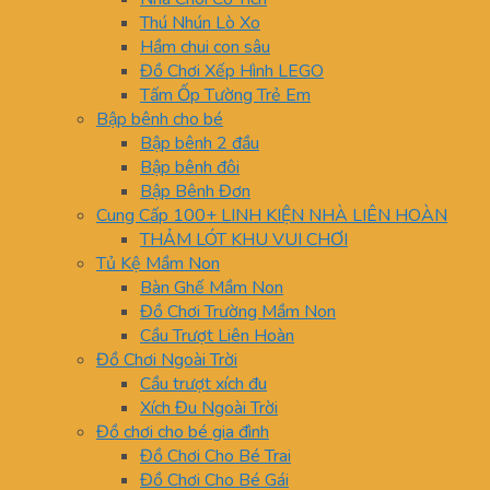
Thú Nhún Lò Xo
Hầm chui con sâu
Đồ Chơi Xếp Hình LEGO
Tấm Ốp Tường Trẻ Em
Bập bênh cho bé
Bập bênh 2 đầu
Bập bênh đôi
Bập Bênh Đơn
Cung Cấp 100+ LINH KIỆN NHÀ LIÊN HOÀN
THẢM LÓT KHU VUI CHƠI
Tủ Kệ Mầm Non
Bàn Ghế Mầm Non
Đồ Chơi Trường Mầm Non
Cầu Trượt Liên Hoàn
Đồ Chơi Ngoài Trời
Cầu trượt xích đu
Xích Đu Ngoài Trời
Đồ chơi cho bé gia đình
Đồ Chơi Cho Bé Trai
Đồ Chơi Cho Bé Gái