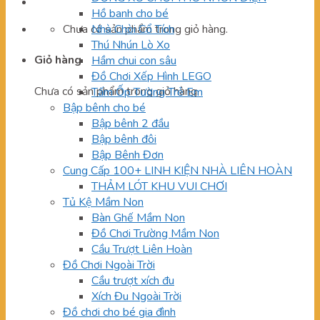
Hồ banh cho bé
Chưa có sản phẩm trong giỏ hàng.
Nhà Chòi Cổ Tích
Thú Nhún Lò Xo
Giỏ hàng
Hầm chui con sâu
Đồ Chơi Xếp Hình LEGO
Chưa có sản phẩm trong giỏ hàng.
Tấm Ốp Tường Trẻ Em
Bập bênh cho bé
Bập bênh 2 đầu
Bập bênh đôi
Bập Bênh Đơn
Cung Cấp 100+ LINH KIỆN NHÀ LIÊN HOÀN
THẢM LÓT KHU VUI CHƠI
Tủ Kệ Mầm Non
Bàn Ghế Mầm Non
Đồ Chơi Trường Mầm Non
Cầu Trượt Liên Hoàn
Đồ Chơi Ngoài Trời
Cầu trượt xích đu
Xích Đu Ngoài Trời
Đồ chơi cho bé gia đình