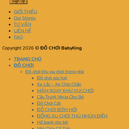
GIỚI THIỆU
Our Stores
TƯ VẤN
LIÊN HỆ
FAQ
Copyright 2026 ©
ĐỒ CHƠI BabyKing
TRANG CHỦ
ĐỒ CHƠI
Đồ chơi khu vui chơi trong nhà
Đồ chơi xúc hạt
Xe Lắc – Xe Chòi Chân
MÂM XOAY KHU VUI CHƠI
Cầu Trượt Nhựa Cho Bé
Đồ Chơi Cát
ĐỒ CHƠI BƠM HƠI
ĐỒNG XU CHƠI THÚ NHÚN ĐIỆN
Hồ banh cho bé
Nhà Chòi Cổ Tích