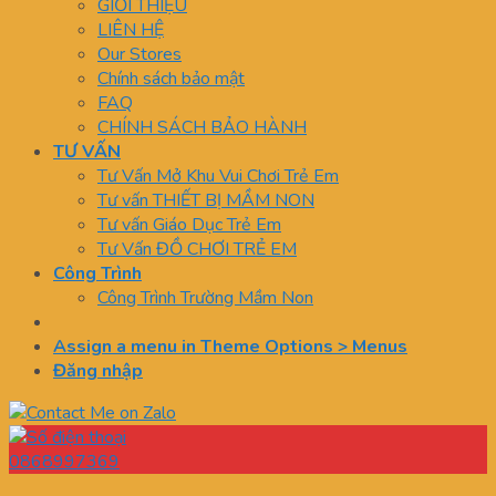
GIỚI THIỆU
LIÊN HỆ
Our Stores
Chính sách bảo mật
FAQ
CHÍNH SÁCH BẢO HÀNH
TƯ VẤN
Tư Vấn Mở Khu Vui Chơi Trẻ Em
Tư vấn THIẾT BỊ MẦM NON
Tư vấn Giáo Dục Trẻ Em
Tư Vấn ĐỒ CHƠI TRẺ EM
Công Trình
Công Trình Trường Mầm Non
Assign a menu in Theme Options > Menus
Đăng nhập
0868997369