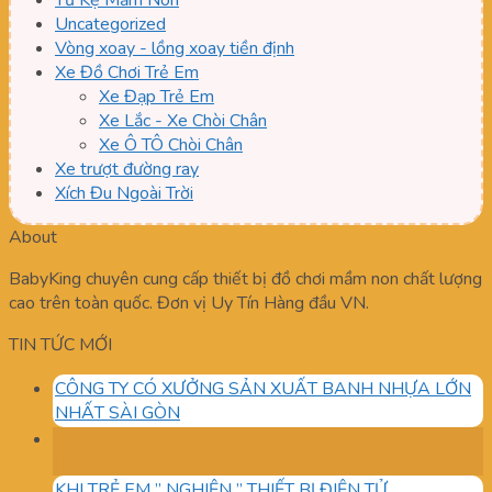
Tủ Kệ Mầm Non
Uncategorized
Vòng xoay - lồng xoay tiền định
Xe Đồ Chơi Trẻ Em
Xe Đạp Trẻ Em
Xe Lắc - Xe Chòi Chân
Xe Ô TÔ Chòi Chân
Xe trượt đường ray
Xích Đu Ngoài Trời
About
BabyKing chuyên cung cấp thiết bị đồ chơi mầm non chất lượng
cao trên toàn quốc. Đơn vị Uy Tín Hàng đầu VN.
TIN TỨC MỚI
CÔNG TY CÓ XƯỞNG SẢN XUẤT BANH NHỰA LỚN
NHẤT SÀI GÒN
20
Th12
KHI TRẺ EM ” NGHIỆN ” THIẾT BỊ ĐIỆN TỬ