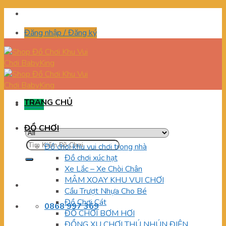
Skip
to
Đăng nhập / Đăng ký
content
TRANG CHỦ
Menu
ĐỒ CHƠI
Tìm
Đồ chơi khu vui chơi trong nhà
kiếm:
Đồ chơi xúc hạt
Xe Lắc – Xe Chòi Chân
MÂM XOAY KHU VUI CHƠI
Cầu Trượt Nhựa Cho Bé
Đồ Chơi Cát
0868 997 369
ĐỒ CHƠI BƠM HƠI
ĐỒNG XU CHƠI THÚ NHÚN ĐIỆN