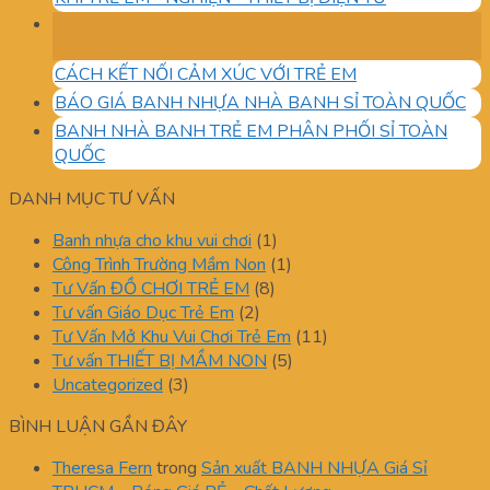
19
Th12
CÁCH KẾT NỐI CẢM XÚC VỚI TRẺ EM
BÁO GIÁ BANH NHỰA NHÀ BANH SỈ TOÀN QUỐC
BANH NHÀ BANH TRẺ EM PHÂN PHỐI SỈ TOÀN
QUỐC
DANH MỤC TƯ VẤN
Banh nhựa cho khu vui chơi
(1)
Công Trình Trường Mầm Non
(1)
Tư Vấn ĐỒ CHƠI TRẺ EM
(8)
Tư vấn Giáo Dục Trẻ Em
(2)
Tư Vấn Mở Khu Vui Chơi Trẻ Em
(11)
Tư vấn THIẾT BỊ MẦM NON
(5)
Uncategorized
(3)
BÌNH LUẬN GẦN ĐÂY
Theresa Fern
trong
Sản xuất BANH NHỰA Giá Sỉ