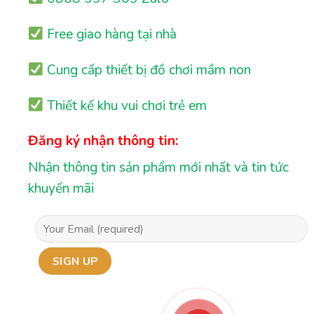
Free giao hàng tại nhà
Cung cấp thiết bị đồ chơi mầm non
Thiết kế khu vui chơi trẻ em
Đăng ký nhận thông tin:
Nhận thông tin sản phẩm mới nhất và tin tức
khuyến mãi