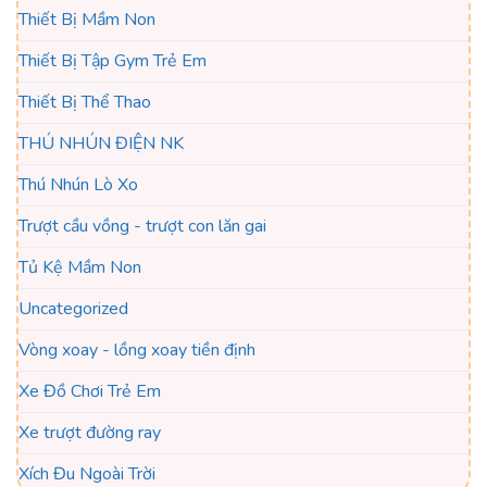
Thiết Bị Mầm Non
Thiết Bị Tập Gym Trẻ Em
Thiết Bị Thể Thao
THÚ NHÚN ĐIỆN NK
Thú Nhún Lò Xo
Trượt cầu vồng - trượt con lăn gai
Tủ Kệ Mầm Non
Uncategorized
Vòng xoay - lồng xoay tiền định
Xe Đồ Chơi Trẻ Em
Xe trượt đường ray
Xích Đu Ngoài Trời