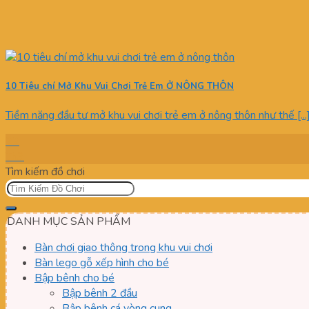
10 Tiêu chí Mở Khu Vui Chơi Trẻ Em Ở NÔNG THÔN
Tiềm năng đầu tư mở khu vui chơi trẻ em ở nông thôn như thế [...
22
Th3
Tìm kiếm đồ chơi
DANH MỤC SẢN PHẨM
Bàn chơi giao thông trong khu vui chơi
Bàn lego gỗ xếp hình cho bé
Bập bênh cho bé
Bập bênh 2 đầu
Bập bênh cá vòng cung