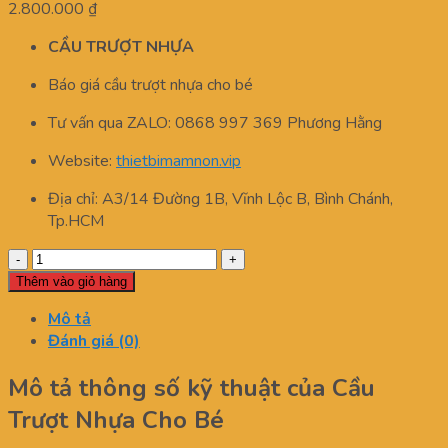
2.800.000
₫
CẦU TRƯỢT NHỰA
Báo giá cầu trượt nhựa cho bé
Tư vấn qua ZALO: 0868 997 369 Phương Hằng
Website:
thietbimamnon.vip
Địa chỉ: A3/14 Đường 1B, Vĩnh Lộc B, Bình Chánh,
Tp.HCM
Cầu
Trượt
Thêm vào giỏ hàng
Nhựa
Mô tả
001
Đánh giá (0)
số
lượng
Mô tả thông số kỹ thuật của Cầu
Trượt Nhựa Cho Bé