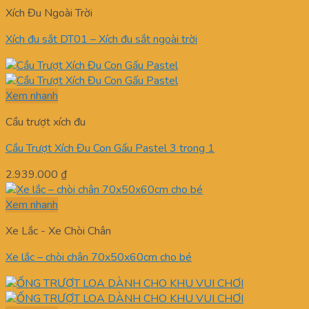
Xích Đu Ngoài Trời
Xích đu sắt DT01 – Xích đu sắt ngoài trời
Xem nhanh
Cầu trượt xích đu
Cầu Trượt Xích Đu Con Gấu Pastel 3 trong 1
2.939.000
₫
Xem nhanh
Xe Lắc - Xe Chòi Chân
Xe lắc – chòi chân 70x50x60cm cho bé