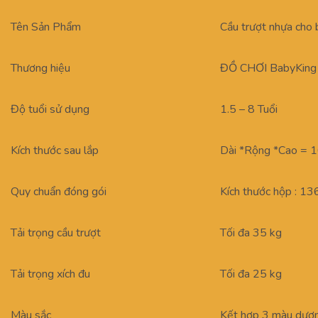
Tên Sản Phẩm
Cầu trượt nhựa cho
Thương hiệu
ĐỒ CHƠI BabyKing
Độ tuổi sử dụng
1.5 – 8 Tuổi
Kích thước sau lắp
Dài *Rộng *Cao = 
Quy chuẩn đóng gói
Kích thước hộp : 1
Tải trọng cầu trượt
Tối đa 35 kg
Tải trọng xích đu
Tối đa 25 kg
Màu sắc
Kết hợp 3 màu dươn