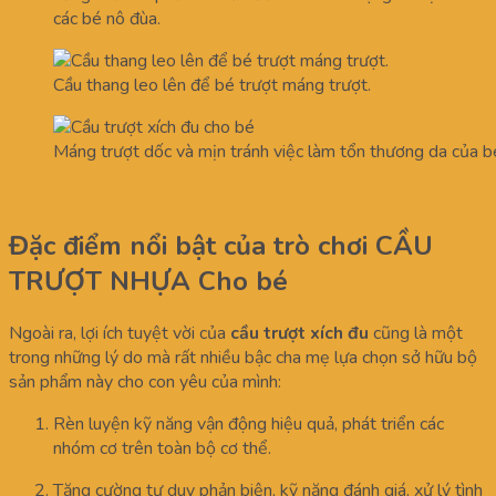
các bé nô đùa.
Cầu thang leo lên để bé trượt máng trượt.
Máng trượt dốc và mịn tránh việc làm tổn thương da của b
Đặc điểm nổi bật của trò chơi CẦU
TRƯỢT NHỰA Cho bé
Ngoài ra, lợi ích tuyệt vời của
cầu trượt xích đu
cũng là một
trong những lý do mà rất nhiều bậc cha mẹ lựa chọn sở hữu bộ
sản phẩm này cho con yêu của mình:
Rèn luyện kỹ năng vận động hiệu quả, phát triển các
nhóm cơ trên toàn bộ cơ thể.
Tăng cường tư duy phản biện, kỹ năng đánh giá, xử lý tình