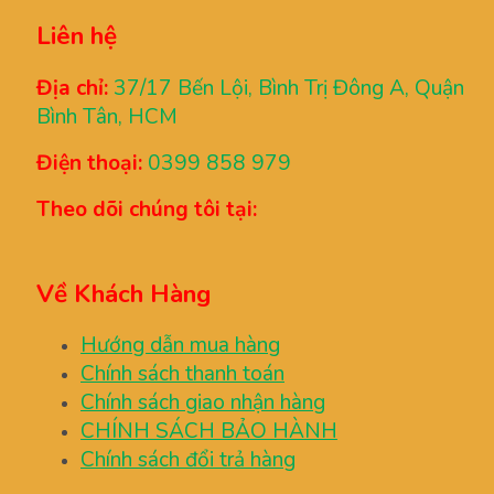
Liên hệ
Địa chỉ:
37/17 Bến Lội, Bình Trị Đông A, Quận
Bình Tân, HCM
Điện thoại:
0399 858 979
Theo dõi chúng tôi tại:
Về Khách Hàng
Hướng dẫn mua hàng
Chính sách thanh toán
Chính sách giao nhận hàng
CHÍNH SÁCH BẢO HÀNH
Chính sách đổi trả hàng