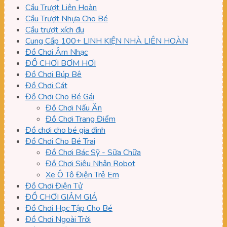
Cầu Trượt Liên Hoàn
Cầu Trượt Nhựa Cho Bé
Cầu trượt xích đu
Cung Cấp 100+ LINH KIỆN NHÀ LIÊN HOÀN
Đồ Chơi Âm Nhạc
ĐỒ CHƠI BƠM HƠI
Đồ Chơi Búp Bê
Đồ Chơi Cát
Đồ Chơi Cho Bé Gái
Đồ Chơi Nấu Ăn
Đồ Chơi Trang Điểm
Đồ chơi cho bé gia đình
Đồ Chơi Cho Bé Trai
Đồ Chơi Bác Sỹ - Sữa Chữa
Đồ Chơi Siêu Nhân Robot
Xe Ô Tô Điện Trẻ Em
Đồ Chơi Điện Tử
ĐỒ CHƠI GIẢM GIÁ
Đồ Chơi Học Tập Cho Bé
Đồ Chơi Ngoài Trời