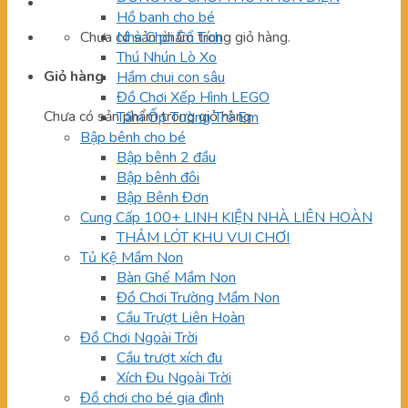
Hồ banh cho bé
Chưa có sản phẩm trong giỏ hàng.
Nhà Chòi Cổ Tích
Thú Nhún Lò Xo
Giỏ hàng
Hầm chui con sâu
Đồ Chơi Xếp Hình LEGO
Chưa có sản phẩm trong giỏ hàng.
Tấm Ốp Tường Trẻ Em
Bập bênh cho bé
Bập bênh 2 đầu
Bập bênh đôi
Bập Bênh Đơn
Cung Cấp 100+ LINH KIỆN NHÀ LIÊN HOÀN
THẢM LÓT KHU VUI CHƠI
Tủ Kệ Mầm Non
Bàn Ghế Mầm Non
Đồ Chơi Trường Mầm Non
Cầu Trượt Liên Hoàn
Đồ Chơi Ngoài Trời
Cầu trượt xích đu
Xích Đu Ngoài Trời
Đồ chơi cho bé gia đình