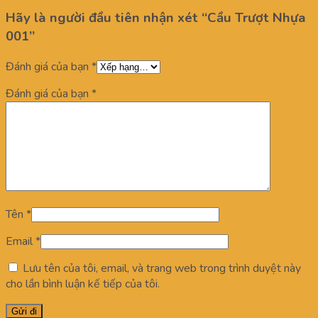
Hãy là người đầu tiên nhận xét “Cầu Trượt Nhựa
001”
Đánh giá của bạn
*
Đánh giá của bạn
*
Tên
*
Email
*
Lưu tên của tôi, email, và trang web trong trình duyệt này
cho lần bình luận kế tiếp của tôi.