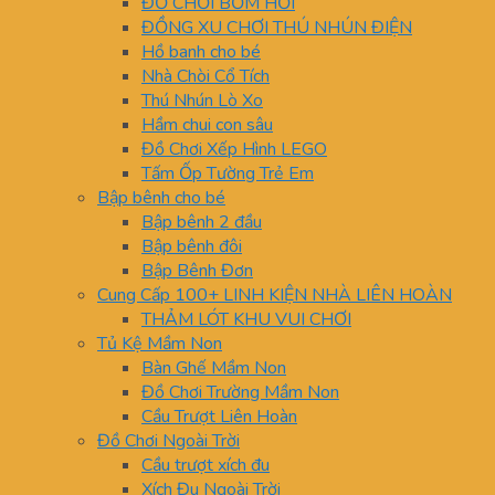
ĐỒ CHƠI BƠM HƠI
ĐỒNG XU CHƠI THÚ NHÚN ĐIỆN
Hồ banh cho bé
Nhà Chòi Cổ Tích
Thú Nhún Lò Xo
Hầm chui con sâu
Đồ Chơi Xếp Hình LEGO
Tấm Ốp Tường Trẻ Em
Bập bênh cho bé
Bập bênh 2 đầu
Bập bênh đôi
Bập Bênh Đơn
Cung Cấp 100+ LINH KIỆN NHÀ LIÊN HOÀN
THẢM LÓT KHU VUI CHƠI
Tủ Kệ Mầm Non
Bàn Ghế Mầm Non
Đồ Chơi Trường Mầm Non
Cầu Trượt Liên Hoàn
Đồ Chơi Ngoài Trời
Cầu trượt xích đu
Xích Đu Ngoài Trời