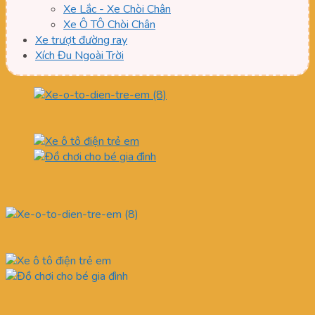
Xe Lắc - Xe Chòi Chân
Xe Ô TÔ Chòi Chân
Xe trượt đường ray
Xích Đu Ngoài Trời