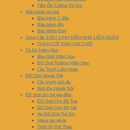
Tấm Ốp Tường Trẻ Em
Bập bênh cho bé
Bập bênh 2 đầu
Bập bênh đôi
Bập Bênh Đơn
Cung Cấp 100+ LINH KIỆN NHÀ LIÊN HOÀN
THẢM LÓT KHU VUI CHƠI
Tủ Kệ Mầm Non
Bàn Ghế Mầm Non
Đồ Chơi Trường Mầm Non
Cầu Trượt Liên Hoàn
Đồ Chơi Ngoài Trời
Cầu trượt xích đu
Xích Đu Ngoài Trời
Đồ chơi cho bé gia đình
Đồ Chơi Cho Bé Trai
Đồ Chơi Cho Bé Gái
Xe Đồ Chơi Trẻ Em
Hàng rào nhựa
Thiết Bị Thể Thao