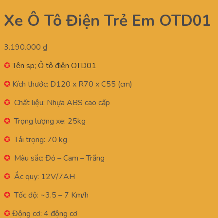
Xe Ô Tô Điện Trẻ Em OTD01
3.190.000
₫
✪
Tên sp; Ô tô điện OTD01
✪
Kích thước: D120 x R70 x C55 (cm)
✪
Chất liệu: Nhựa ABS cao cấp
✪
Trọng lượng xe: 25kg
✪
Tải trọng: 70 kg
✪
Màu sắc: Đỏ – Cam – Trắng
✪
Ắc quy: 12V/7AH
✪
Tốc độ: ~3.5 – 7 Km/h
✪
Động cơ: 4 động cơ