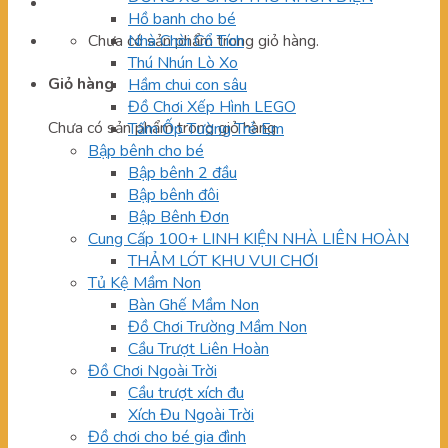
Hồ banh cho bé
Chưa có sản phẩm trong giỏ hàng.
Nhà Chòi Cổ Tích
Thú Nhún Lò Xo
Giỏ hàng
Hầm chui con sâu
Đồ Chơi Xếp Hình LEGO
Chưa có sản phẩm trong giỏ hàng.
Tấm Ốp Tường Trẻ Em
Bập bênh cho bé
Bập bênh 2 đầu
Bập bênh đôi
Bập Bênh Đơn
Cung Cấp 100+ LINH KIỆN NHÀ LIÊN HOÀN
THẢM LÓT KHU VUI CHƠI
Tủ Kệ Mầm Non
Bàn Ghế Mầm Non
Đồ Chơi Trường Mầm Non
Cầu Trượt Liên Hoàn
Đồ Chơi Ngoài Trời
Cầu trượt xích đu
Xích Đu Ngoài Trời
Đồ chơi cho bé gia đình