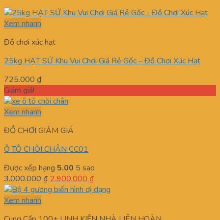
Xem nhanh
Đồ chơi xúc hạt
25kg HẠT SỨ Khu Vui Chơi Giá Rẻ Gốc – Đồ Chơi Xúc Hạt
725.000
₫
Giảm giá!
Xem nhanh
ĐỒ CHƠI GIẢM GIÁ
Ô TÔ CHÒI CHÂN CC01
Được xếp hạng
5.00
5 sao
Giá
Giá
3.000.000
₫
2.900.000
₫
gốc
hiện
là:
tại
Xem nhanh
3.000.000 ₫.
là:
Cung Cấp 100+ LINH KIỆN NHÀ LIÊN HOÀN