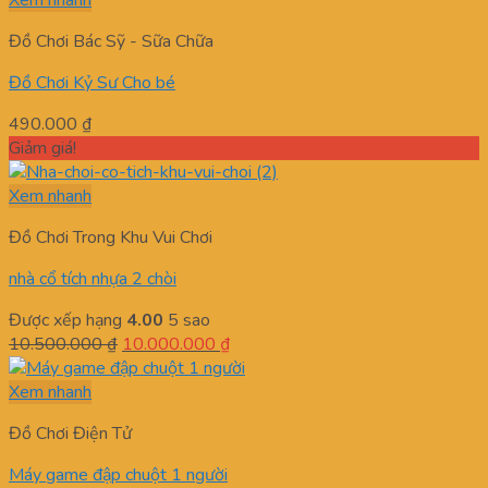
Xem nhanh
Đồ Chơi Bác Sỹ - Sữa Chữa
Đồ Chơi Kỷ Sư Cho bé
490.000
₫
Giảm giá!
Xem nhanh
Đồ Chơi Trong Khu Vui Chơi
nhà cổ tích nhựa 2 chòi
Được xếp hạng
4.00
5 sao
Giá
Giá
10.500.000
₫
10.000.000
₫
gốc
hiện
là:
tại
Xem nhanh
10.500.000 ₫.
là:
Đồ Chơi Điện Tử
10.000.000 ₫.
Máy game đập chuột 1 người