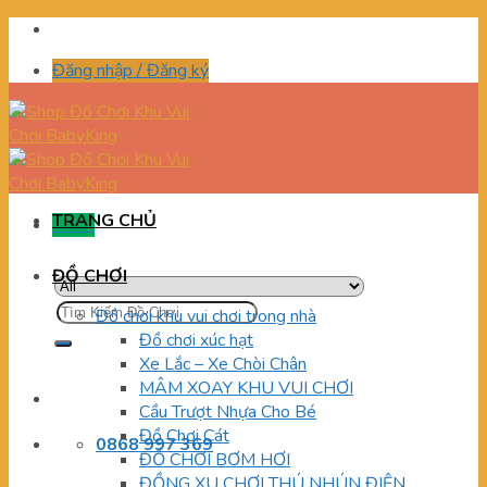
Skip
to
Đăng nhập / Đăng ký
content
TRANG CHỦ
Menu
ĐỒ CHƠI
Tìm
Đồ chơi khu vui chơi trong nhà
kiếm:
Đồ chơi xúc hạt
Xe Lắc – Xe Chòi Chân
MÂM XOAY KHU VUI CHƠI
Cầu Trượt Nhựa Cho Bé
Đồ Chơi Cát
0868 997 369
ĐỒ CHƠI BƠM HƠI
ĐỒNG XU CHƠI THÚ NHÚN ĐIỆN