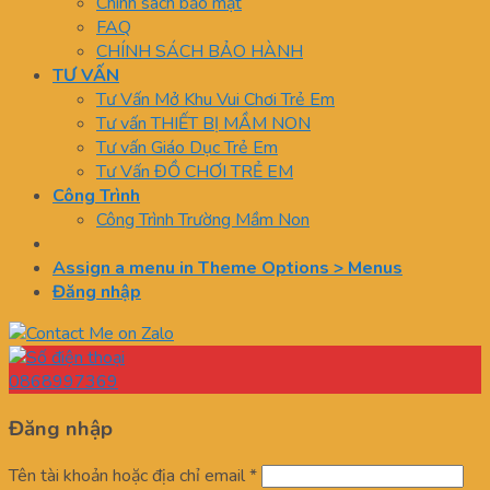
Chính sách bảo mật
FAQ
CHÍNH SÁCH BẢO HÀNH
TƯ VẤN
Tư Vấn Mở Khu Vui Chơi Trẻ Em
Tư vấn THIẾT BỊ MẦM NON
Tư vấn Giáo Dục Trẻ Em
Tư Vấn ĐỒ CHƠI TRẺ EM
Công Trình
Công Trình Trường Mầm Non
Assign a menu in Theme Options > Menus
Đăng nhập
0868997369
Đăng nhập
Tên tài khoản hoặc địa chỉ email
*