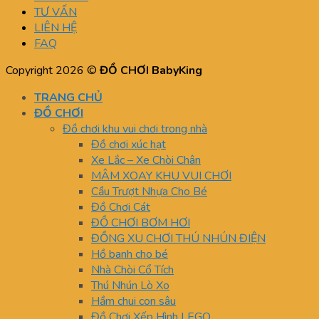
TƯ VẤN
LIÊN HỆ
FAQ
Copyright 2026 ©
ĐỒ CHƠI BabyKing
TRANG CHỦ
ĐỒ CHƠI
Đồ chơi khu vui chơi trong nhà
Đồ chơi xúc hạt
Xe Lắc – Xe Chòi Chân
MÂM XOAY KHU VUI CHƠI
Cầu Trượt Nhựa Cho Bé
Đồ Chơi Cát
ĐỒ CHƠI BƠM HƠI
ĐỒNG XU CHƠI THÚ NHÚN ĐIỆN
Hồ banh cho bé
Nhà Chòi Cổ Tích
Thú Nhún Lò Xo
Hầm chui con sâu
Đồ Chơi Xếp Hình LEGO