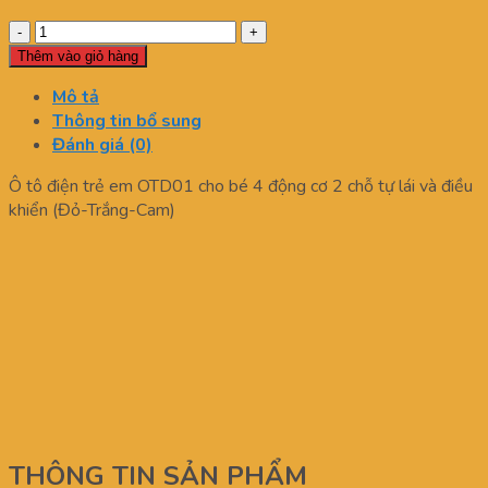
Xe
Ô
Thêm vào giỏ hàng
Tô
Mô tả
Điện
Thông tin bổ sung
Trẻ
Đánh giá (0)
Em
OTD01
Ô tô điện trẻ em OTD01 cho bé 4 động cơ 2 chỗ tự lái và điều
số
khiển (Đỏ-Trắng-Cam)
lượng
THÔNG TIN SẢN PHẨM