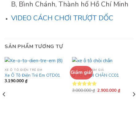
B, Bình Chánh, Thành hố Hồ Chí Minh
VIDEO CÁCH CHƠI TRƯỢT DỐC
SẢN PHẨM TƯƠNG TỰ
XE Ô TÔ ĐIỆN TRẺ EM
ĐỒ CHƠI GIẢM GIÁ
Giảm giá!
Xe Ô Tô Điện Trẻ Em OTD01
Ô TÔ CHÒI CHÂN CC01
3.190.000
₫
Giá
Giá
3.000.000
₫
2.900.000
₫
Được xếp
gốc
hiện
hạng
5.00
là:
tại
5 sao
3.000.000 ₫.
là:
2.900.000