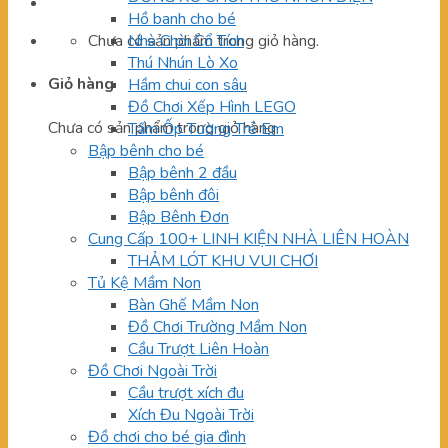
Hồ banh cho bé
Chưa có sản phẩm trong giỏ hàng.
Nhà Chòi Cổ Tích
Thú Nhún Lò Xo
Giỏ hàng
Hầm chui con sâu
Đồ Chơi Xếp Hình LEGO
Chưa có sản phẩm trong giỏ hàng.
Tấm Ốp Tường Trẻ Em
Bập bênh cho bé
Bập bênh 2 đầu
Bập bênh đôi
Bập Bênh Đơn
Cung Cấp 100+ LINH KIỆN NHÀ LIÊN HOÀN
THẢM LÓT KHU VUI CHƠI
Tủ Kệ Mầm Non
Bàn Ghế Mầm Non
Đồ Chơi Trường Mầm Non
Cầu Trượt Liên Hoàn
Đồ Chơi Ngoài Trời
Cầu trượt xích đu
Xích Đu Ngoài Trời
Đồ chơi cho bé gia đình