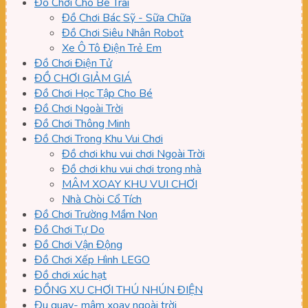
Đồ Chơi Cho Bé Trai
Đồ Chơi Bác Sỹ - Sữa Chữa
Đồ Chơi Siêu Nhân Robot
Xe Ô Tô Điện Trẻ Em
Đồ Chơi Điện Tử
ĐỒ CHƠI GIẢM GIÁ
Đồ Chơi Học Tập Cho Bé
Đồ Chơi Ngoài Trời
Đồ Chơi Thông Minh
Đồ Chơi Trong Khu Vui Chơi
Đồ chơi khu vui chơi Ngoài Trời
Đồ chơi khu vui chơi trong nhà
MÂM XOAY KHU VUI CHƠI
Nhà Chòi Cổ Tích
Đồ Chơi Trường Mầm Non
Đồ Chơi Tự Do
Đồ Chơi Vận Động
Đồ Chơi Xếp Hình LEGO
Đồ chơi xúc hạt
ĐỒNG XU CHƠI THÚ NHÚN ĐIỆN
Đu quay- mâm xoay ngoài trời