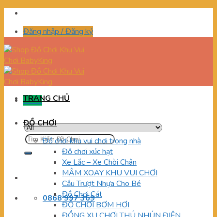
Skip
to
Đăng nhập / Đăng ký
content
TRANG CHỦ
Menu
ĐỒ CHƠI
Tìm
Đồ chơi khu vui chơi trong nhà
kiếm:
Đồ chơi xúc hạt
Xe Lắc – Xe Chòi Chân
MÂM XOAY KHU VUI CHƠI
Cầu Trượt Nhựa Cho Bé
Đồ Chơi Cát
0868 997 369
ĐỒ CHƠI BƠM HƠI
ĐỒNG XU CHƠI THÚ NHÚN ĐIỆN