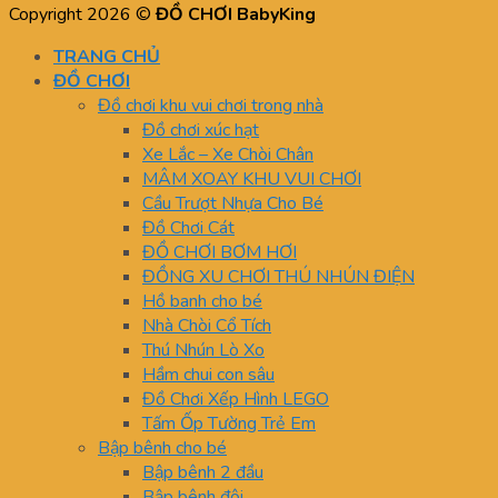
Copyright 2026 ©
ĐỒ CHƠI BabyKing
TRANG CHỦ
ĐỒ CHƠI
Đồ chơi khu vui chơi trong nhà
Đồ chơi xúc hạt
Xe Lắc – Xe Chòi Chân
MÂM XOAY KHU VUI CHƠI
Cầu Trượt Nhựa Cho Bé
Đồ Chơi Cát
ĐỒ CHƠI BƠM HƠI
ĐỒNG XU CHƠI THÚ NHÚN ĐIỆN
Hồ banh cho bé
Nhà Chòi Cổ Tích
Thú Nhún Lò Xo
Hầm chui con sâu
Đồ Chơi Xếp Hình LEGO
Tấm Ốp Tường Trẻ Em
Bập bênh cho bé
Bập bênh 2 đầu
Bập bênh đôi