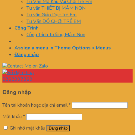
Tư Vấn Mở Khu Vui Chơi Trẻ Em
Tư vấn THIẾT BỊ MẦM NON
Tư vấn Giáo Dục Trẻ Em
Tư Vấn ĐỒ CHƠI TRẺ EM
Công Trình
Công Trình Trường Mầm Non
Assign a menu in Theme Options > Menus
Đăng nhập
0868997369
Đăng nhập
Tên tài khoản hoặc địa chỉ email
*
Mật khẩu
*
Ghi nhớ mật khẩu
Đăng nhập