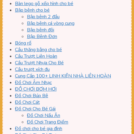
Bàn lego gỗ xếp hình cho bé
Bập bênh cho bé
Bập bênh 2 đầu
Bập bênh cá vòng cung
Bập bênh đôi
Bập Bênh Đơn
Bóng rổ
Cầu thăng bằng cho bé
Cầu Trượt Liên Hoàn
Cầu Trượt Nhựa Cho Bé
Cầu trượt xích đu
Cung Cấp 100+ LINH KIỆN NHÀ LIÊN HOÀN
Đồ Chơi Âm Nhạc
ĐỒ CHƠI BƠM HƠI
Đồ Chơi Búp Bê
Đồ Chơi Cát
Đồ Chơi Cho Bé Gái
Đồ Chơi Nấu Ăn
Đồ Chơi Trang Điểm
Đồ chơi cho bé gia đình