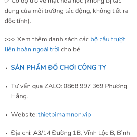
✅ Có độ trơ về mặt hóa học (không bị tác
dụng của môi trường tác động, không tiết ra
độc tính).
>>> Xem thêm danh sách các
bộ cầu trượt
liên hoàn ngoài trời
cho bé.
SẢN PHẨM ĐỒ CHƠI CÔNG TY
Tư vấn qua ZALO: 0868 997 369 Phương
Hằng.
Website:
thietbimamnon.vip
Địa chỉ: A3/14 Đường 1B, Vĩnh Lộc B, Bình