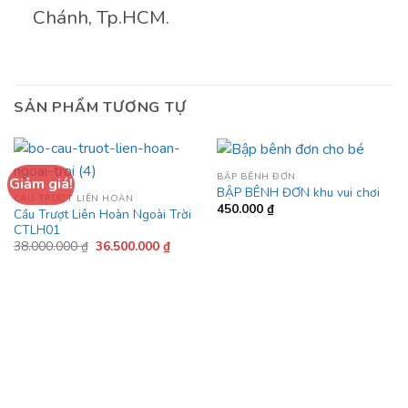
Chánh, Tp.HCM.
SẢN PHẨM TƯƠNG TỰ
BẬP BÊNH ĐƠN
Giảm giá!
BẬP BÊNH ĐƠN khu vui chơi
CẦU TRƯỢT LIÊN HOÀN
450.000
₫
Cầu Trượt Liên Hoàn Ngoài Trời
CTLH01
Giá
Giá
38.000.000
₫
36.500.000
₫
gốc
hiện
là:
tại
38.000.000 ₫.
là:
36.500.000 ₫.