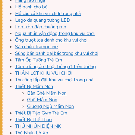
Hàng rào nhựa
Hồ banh cho bé
Hồ câu cá khu vui chơi trong nhà
Lego dạ quang tường LED
Leo trèo đập chuông reo
Ngựa nhún vận động trong khu vui chơi
Ống trượt loa dành cho khu vui chơi
Sàn nhún Trampoline
Súng bắn banh đại bác trong khu vui chơi
Tấm Ốp Tường Trẻ Em
Tấm tường ảo thuật bóng đi trên tường
THẢM LÓT KHU VUI CHƠI
Thi công lắp đặt khu vui chơi trong nhà
Thiết Bị Mầm Non
Bàn Ghế Mầm Non
Ghế Mầm Non
Giường Ngủ Mầm Non
Thiết Bị Tập Gym Trẻ Em
Thiết Bị Thể Thao
THÚ NHÚN ĐIỆN NK
Thú Nhún Lò Xo