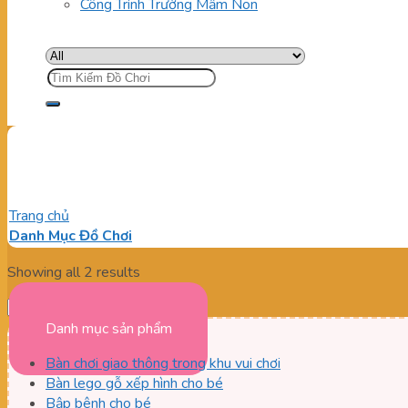
Công Trình Trường Mầm Non
Tìm
kiếm:
bập bênh ngoài trời
Trang chủ
/
Sản phẩm được gắn thẻ “bập bênh ngoài trời”
Danh Mục Đồ Chơi
Showing all 2 results
Danh mục sản phẩm
Bàn chơi giao thông trong khu vui chơi
Bàn lego gỗ xếp hình cho bé
Bập bênh cho bé