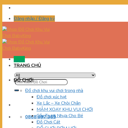
Skip
to
Đăng nhập / Đăng ký
content
Menu
TRANG CHỦ
ĐỒ CHƠI
Tìm
kiếm:
Đồ chơi khu vui chơi trong nhà
Đồ chơi xúc hạt
Xe Lắc – Xe Chòi Chân
MÂM XOAY KHU VUI CHƠI
Cầu Trượt Nhựa Cho Bé
0868 997 369
Đồ Chơi Cát