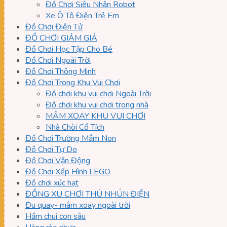
Đồ Chơi Siêu Nhân Robot
Xe Ô Tô Điện Trẻ Em
Đồ Chơi Điện Tử
ĐỒ CHƠI GIẢM GIÁ
Đồ Chơi Học Tập Cho Bé
Đồ Chơi Ngoài Trời
Đồ Chơi Thông Minh
Đồ Chơi Trong Khu Vui Chơi
Đồ chơi khu vui chơi Ngoài Trời
Đồ chơi khu vui chơi trong nhà
MÂM XOAY KHU VUI CHƠI
Nhà Chòi Cổ Tích
Đồ Chơi Trường Mầm Non
Đồ Chơi Tự Do
Đồ Chơi Vận Động
Đồ Chơi Xếp Hình LEGO
Đồ chơi xúc hạt
ĐỒNG XU CHƠI THÚ NHÚN ĐIỆN
Đu quay- mâm xoay ngoài trời
Hầm chui con sâu