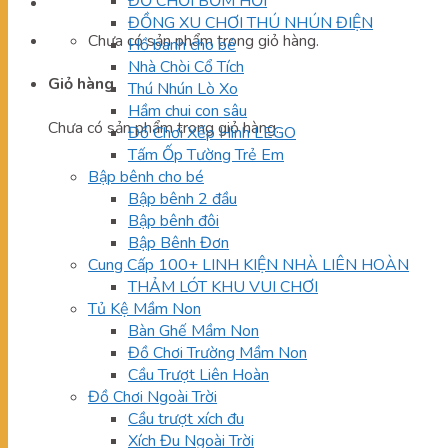
ĐỒ CHƠI BƠM HƠI
ĐỒNG XU CHƠI THÚ NHÚN ĐIỆN
Chưa có sản phẩm trong giỏ hàng.
Hồ banh cho bé
Nhà Chòi Cổ Tích
Giỏ hàng
Thú Nhún Lò Xo
Hầm chui con sâu
Chưa có sản phẩm trong giỏ hàng.
Đồ Chơi Xếp Hình LEGO
Tấm Ốp Tường Trẻ Em
Bập bênh cho bé
Bập bênh 2 đầu
Bập bênh đôi
Bập Bênh Đơn
Cung Cấp 100+ LINH KIỆN NHÀ LIÊN HOÀN
THẢM LÓT KHU VUI CHƠI
Tủ Kệ Mầm Non
Bàn Ghế Mầm Non
Đồ Chơi Trường Mầm Non
Cầu Trượt Liên Hoàn
Đồ Chơi Ngoài Trời
Cầu trượt xích đu
Xích Đu Ngoài Trời