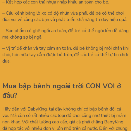
– Kết hợp các con thú nhựa nhập khẩu an toàn cho bé.
– Cầu kênh bằng lò xo có độ nhún vừa phải, để bé có thể chơi
đùa vui vẻ cùng các bạn và phát triển khả năng tư duy hiệu quả.
– Sản phẩm có ghế ngồi an toàn, để trẻ có thể ngồi lên dễ dàng
mà không sợ bị ngã.
– Vị trí để chân và tay cầm an toàn, để bé không bị mỏi chân khi
chơi, hơn nữa tay cầm được bó tròn, để các bé có thể tự tin chơi
đùa.
Mua bập bênh ngoài trời CON VOI ở
đâu?
Hãy đến với BabyKing, tại đây không chỉ có bập bênh đôi cá
voi. Mà còn có rất nhiều các loại đồ chơi cũng như thiết bị mầm
non khác. Với chất lượng cao cấp, giá cả phải chăng BabyKing
đã hợp tác với nhiều đơn vị lớn nhỏ trên cả nước. Đến với chúng