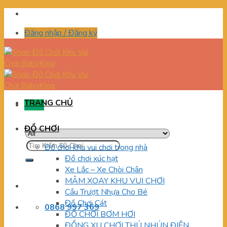
Skip
to
Đăng nhập / Đăng ký
content
TRANG CHỦ
Menu
ĐỒ CHƠI
Tìm
Đồ chơi khu vui chơi trong nhà
kiếm:
Đồ chơi xúc hạt
Xe Lắc – Xe Chòi Chân
MÂM XOAY KHU VUI CHƠI
Cầu Trượt Nhựa Cho Bé
Đồ Chơi Cát
0868 997 369
ĐỒ CHƠI BƠM HƠI
ĐỒNG XU CHƠI THÚ NHÚN ĐIỆN