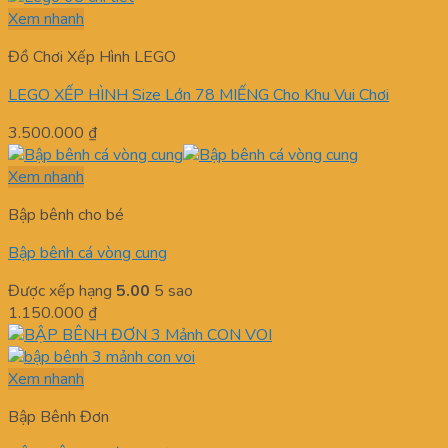
Xem nhanh
Đồ Chơi Xếp Hình LEGO
LEGO XẾP HÌNH Size Lớn 78 MIẾNG Cho Khu Vui Chơi
3.500.000
₫
Xem nhanh
Bập bênh cho bé
Bập bênh cá vòng cung
Được xếp hạng
5.00
5 sao
1.150.000
₫
Xem nhanh
Bập Bênh Đơn