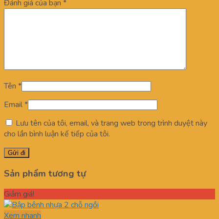
Đánh giá của bạn
*
Tên
*
Email
*
Lưu tên của tôi, email, và trang web trong trình duyệt này
cho lần bình luận kế tiếp của tôi.
Sản phẩm tương tự
Giảm giá!
Xem nhanh