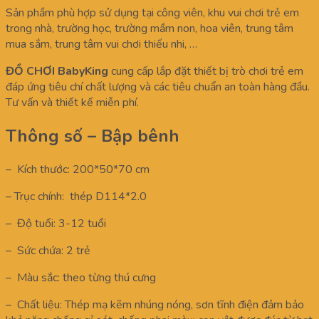
Sản phầm phù hợp sử dụng tại công viên, khu vui chơi trẻ em
trong nhà, trường học, trường mầm non, hoa viên, trung tâm
mua sắm, trung tâm vui chơi thiếu nhi, …
ĐỒ CHƠI BabyKing
cung cấp lắp đặt thiết bị trò chơi trẻ em
đáp ứng tiêu chí chất lượng và các tiêu chuẩn an toàn hàng đầu.
Tư vấn và thiết kế miễn phí.
Thông số – Bập bênh
– Kích thước: 200*50*70 cm
– Trục chính: thép D114*2.0
– Độ tuổi: 3-12 tuổi
– Sức chứa: 2 trẻ
– Màu sắc: theo từng thú cưng
– Chất liệu: Thép mạ kẽm nhúng nóng, sơn tĩnh điện đảm bảo