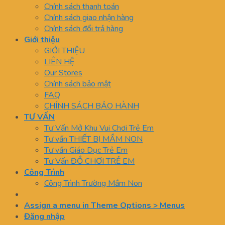
Chính sách thanh toán
Chính sách giao nhận hàng
Chính sách đổi trả hàng
Giới thiệu
GIỚI THIỆU
LIÊN HỆ
Our Stores
Chính sách bảo mật
FAQ
CHÍNH SÁCH BẢO HÀNH
TƯ VẤN
Tư Vấn Mở Khu Vui Chơi Trẻ Em
Tư vấn THIẾT BỊ MẦM NON
Tư vấn Giáo Dục Trẻ Em
Tư Vấn ĐỒ CHƠI TRẺ EM
Công Trình
Công Trình Trường Mầm Non
Assign a menu in Theme Options > Menus
Đăng nhập