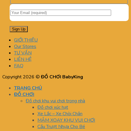
GIỚI THIỆU
Our Stores
TƯ VẤN
LIÊN HỆ
FAQ
Copyright 2026 ©
ĐỒ CHƠI BabyKing
TRANG CHỦ
ĐỒ CHƠI
Đồ chơi khu vui chơi trong nhà
Đồ chơi xúc hạt
Xe Lắc – Xe Chòi Chân
MÂM XOAY KHU VUI CHƠI
Cầu Trượt Nhựa Cho Bé