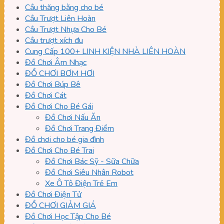
Cầu thăng bằng cho bé
Cầu Trượt Liên Hoàn
Cầu Trượt Nhựa Cho Bé
Cầu trượt xích đu
Cung Cấp 100+ LINH KIỆN NHÀ LIÊN HOÀN
Đồ Chơi Âm Nhạc
ĐỒ CHƠI BƠM HƠI
Đồ Chơi Búp Bê
Đồ Chơi Cát
Đồ Chơi Cho Bé Gái
Đồ Chơi Nấu Ăn
Đồ Chơi Trang Điểm
Đồ chơi cho bé gia đình
Đồ Chơi Cho Bé Trai
Đồ Chơi Bác Sỹ - Sữa Chữa
Đồ Chơi Siêu Nhân Robot
Xe Ô Tô Điện Trẻ Em
Đồ Chơi Điện Tử
ĐỒ CHƠI GIẢM GIÁ
Đồ Chơi Học Tập Cho Bé