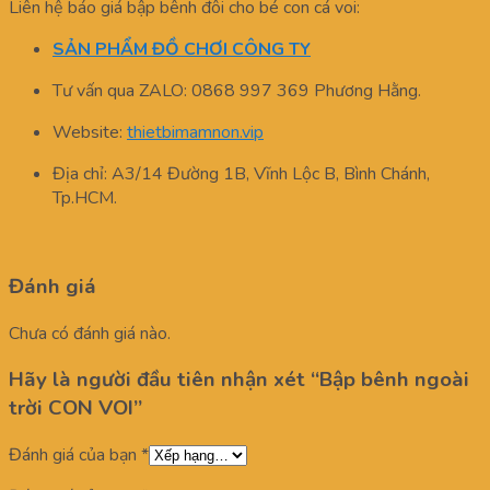
Liên hệ báo giá bập bênh đôi cho bé con cá voi:
SẢN PHẨM ĐỒ CHƠI CÔNG TY
Tư vấn qua ZALO: 0868 997 369 Phương Hằng.
Website:
thietbimamnon.vip
Địa chỉ: A3/14 Đường 1B, Vĩnh Lộc B, Bình Chánh,
Tp.HCM.
Đánh giá
Chưa có đánh giá nào.
Hãy là người đầu tiên nhận xét “Bập bênh ngoài
trời CON VOI”
Đánh giá của bạn
*