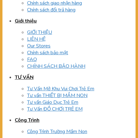
Chính sách giao nhận hàng
Chính sách đổi trả hàng
Giới thiệu
GIỚI THIỆU
LIÊN HỆ
Our Stores
Chính sách bảo mật
FAQ
CHÍNH SÁCH BẢO HÀNH
TƯ VẤN
Tư Vấn Mở Khu Vui Chơi Trẻ Em
Tư vấn THIẾT BỊ MẦM NON
Tư vấn Giáo Dục Trẻ Em
Tư Vấn ĐỒ CHƠI TRẺ EM
Công Trình
Công Trình Trường Mầm Non