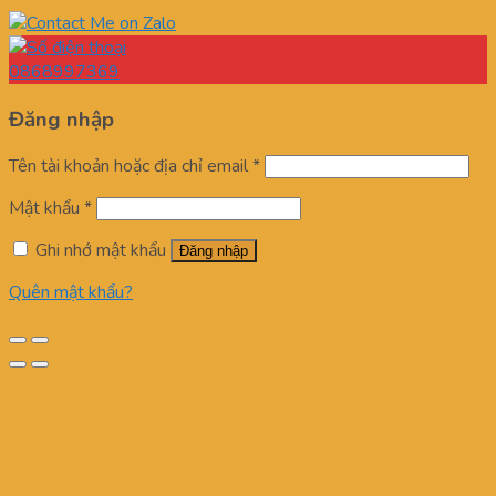
0868997369
Đăng nhập
Tên tài khoản hoặc địa chỉ email
*
Mật khẩu
*
Ghi nhớ mật khẩu
Đăng nhập
Quên mật khẩu?