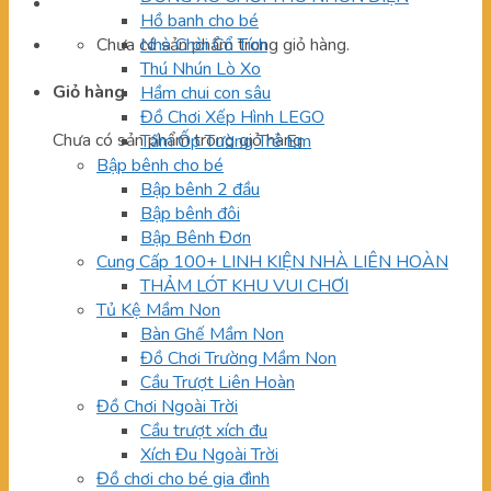
Hồ banh cho bé
Chưa có sản phẩm trong giỏ hàng.
Nhà Chòi Cổ Tích
Thú Nhún Lò Xo
Giỏ hàng
Hầm chui con sâu
Đồ Chơi Xếp Hình LEGO
Chưa có sản phẩm trong giỏ hàng.
Tấm Ốp Tường Trẻ Em
Bập bênh cho bé
Bập bênh 2 đầu
Bập bênh đôi
Bập Bênh Đơn
Cung Cấp 100+ LINH KIỆN NHÀ LIÊN HOÀN
THẢM LÓT KHU VUI CHƠI
Tủ Kệ Mầm Non
Bàn Ghế Mầm Non
Đồ Chơi Trường Mầm Non
Cầu Trượt Liên Hoàn
Đồ Chơi Ngoài Trời
Cầu trượt xích đu
Xích Đu Ngoài Trời
Đồ chơi cho bé gia đình