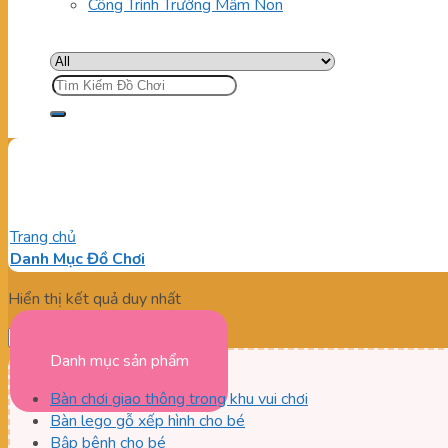
Công Trình Trường Mầm Non
Tìm
kiếm:
Bộ cầu trượt liên hoàn ngoài 
Trang chủ
/
Sản phẩm được gắn thẻ “Bộ cầu trượt liên hoàn ngoài 
Danh Mục Đồ Chơi
Hiển thị kết quả duy nhất
Danh mục sản phẩm
Bàn chơi giao thông trong khu vui chơi
Bàn lego gỗ xếp hình cho bé
Bập bênh cho bé