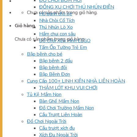
ĐỒ CHƠI BƠM HƠI
ĐỒNG XU CHƠI THÚ NHÚN ĐIỆN
Chưa có sản phẩm trong giỏ hàng.
Hồ banh cho bé
Nhà Chòi Cổ Tích
Giỏ hàng
Thú Nhún Lò Xo
Hầm chui con sâu
Chưa có sản phẩm trong giỏ hàng.
Đồ Chơi Xếp Hình LEGO
Tấm Ốp Tường Trẻ Em
Bập bênh cho bé
Bập bênh 2 đầu
Bập bênh đôi
Bập Bênh Đơn
Cung Cấp 100+ LINH KIỆN NHÀ LIÊN HOÀN
THẢM LÓT KHU VUI CHƠI
Tủ Kệ Mầm Non
Bàn Ghế Mầm Non
Đồ Chơi Trường Mầm Non
Cầu Trượt Liên Hoàn
Đồ Chơi Ngoài Trời
Cầu trượt xích đu
Xích Đu Ngoài Trời