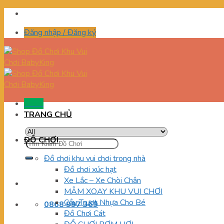
Skip
to
Đăng nhập / Đăng ký
content
Menu
TRANG CHỦ
ĐỒ CHƠI
Tìm
kiếm:
Đồ chơi khu vui chơi trong nhà
Đồ chơi xúc hạt
Xe Lắc – Xe Chòi Chân
MÂM XOAY KHU VUI CHƠI
Cầu Trượt Nhựa Cho Bé
0868 997 369
Đồ Chơi Cát