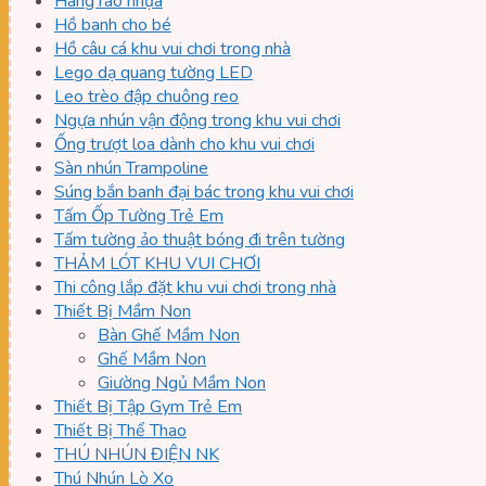
Hàng rào nhựa
Hồ banh cho bé
Hồ câu cá khu vui chơi trong nhà
Lego dạ quang tường LED
Leo trèo đập chuông reo
Ngựa nhún vận động trong khu vui chơi
Ống trượt loa dành cho khu vui chơi
Sàn nhún Trampoline
Súng bắn banh đại bác trong khu vui chơi
Tấm Ốp Tường Trẻ Em
Tấm tường ảo thuật bóng đi trên tường
THẢM LÓT KHU VUI CHƠI
Thi công lắp đặt khu vui chơi trong nhà
Thiết Bị Mầm Non
Bàn Ghế Mầm Non
Ghế Mầm Non
Giường Ngủ Mầm Non
Thiết Bị Tập Gym Trẻ Em
Thiết Bị Thể Thao
THÚ NHÚN ĐIỆN NK
Thú Nhún Lò Xo