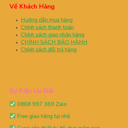
Về Khách Hàng
Hướng dẫn mua hàng
Chính sách thanh toán
Chính sách giao nhận hàng
CHÍNH SÁCH BẢO HÀNH
Chính sách đổi trả hàng
Sự Kiện Ưu Đãi
0868 997 369 Zalo
Free giao hàng tại nhà