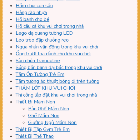
Hầm chui con sâu
Hàng rào nhựa
Hồ banh cho bé
Hồ câu cá khu vui chơi trong nhà
Lego dạ quang tường LED
Leo trèo đập chuông reo
Ngựa nhún vận động trong khu vui chơi
Ống trượt loa dành cho khu vui chơi
Sàn nhún Trampoline
Súng bắn banh đại bác trong khu vui chơi
Tấm Ốp Tường Trẻ Em
Tấm tường ảo thuật bóng đi trên tường
THẢM LÓT KHU VUI CHƠI
Thi công lắp đặt khu vui chơi trong nhà
Thiết Bị Mầm Non
Bàn Ghế Mầm Non
Ghế Mầm Non
Giường Ngủ Mầm Non
Thiết Bị Tập Gym Trẻ Em
Thiết Bị Thể Thao