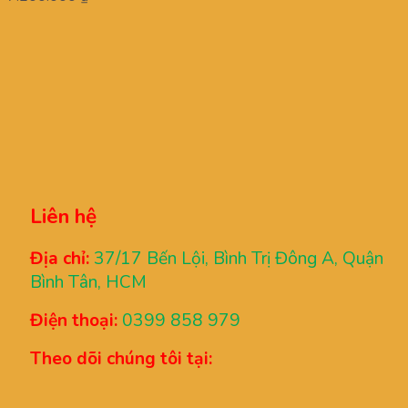
Liên hệ
Địa chỉ:
37/17 Bến Lội, Bình Trị Đông A, Quận
Bình Tân, HCM
Điện thoại:
0399 858 979
Theo dõi chúng tôi tại: