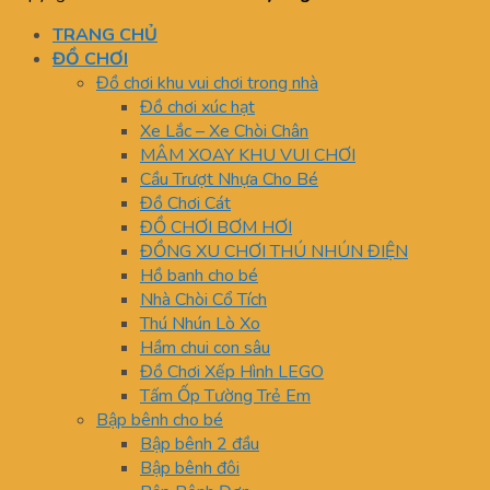
TRANG CHỦ
ĐỒ CHƠI
Đồ chơi khu vui chơi trong nhà
Đồ chơi xúc hạt
Xe Lắc – Xe Chòi Chân
MÂM XOAY KHU VUI CHƠI
Cầu Trượt Nhựa Cho Bé
Đồ Chơi Cát
ĐỒ CHƠI BƠM HƠI
ĐỒNG XU CHƠI THÚ NHÚN ĐIỆN
Hồ banh cho bé
Nhà Chòi Cổ Tích
Thú Nhún Lò Xo
Hầm chui con sâu
Đồ Chơi Xếp Hình LEGO
Tấm Ốp Tường Trẻ Em
Bập bênh cho bé
Bập bênh 2 đầu
Bập bênh đôi