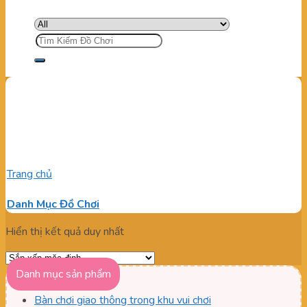
Tìm
kiếm:
Cung cấp bập bênh ngoài
trời
Trang chủ
/
Sản phẩm được gắn thẻ “Cung cấp bập bênh ngoài
trời”
Danh Mục Đồ Chơi
Hiển thị kết quả duy nhất
Danh mục sản phẩm
Bàn chơi giao thông trong khu vui chơi